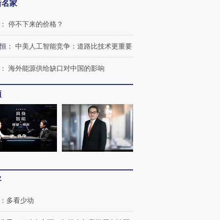
新名家
：
停不下来的价格？
恒
：
中美人工智能竞争：道路比技术更重要
跨国走私7万
视线｜HY
检体内含3种
泽连斯基密集出访美英 索
秘鲁纳斯卡观光飞机坠毁
术：是什
：
海外能源供给缺口对中国的影响
要防空导弹“救急”
13人遇难
心“花钱找
频
进第四届链博
【商旅对话】华住集团
技“链”接产
【特别呈现】寻找100种
CFO：不靠规模取胜，华
【特别呈
有意思的生活方式·第三对
住三大增长引擎是什么？
有意思的
客
：
多看少动