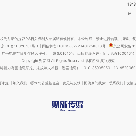
18:
高
权为财新传媒及/或相关权利人专属所有或持有。未经许可，禁止进行转载、摘编、
京ICP备10026701号-8
|
网信算备110105862729401250013号
|
京公网安备 11
广播电视节目制作经营许可证：京第01015号
|
出版物经营许可证：第直100013号
Copyright 财新网 All Rights Reserved 版权所有 复制必究
害信息举报、未成年人举报、谣言信息）：010-85905050 13195200605 举报邮
于我们
|
加入我们
|
啄木鸟公益基金会
|
意见与反馈
|
提供新闻线索
|
联系我们
|
友情