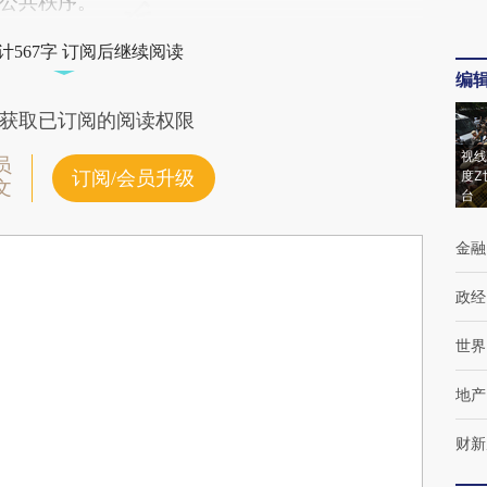
公共秩序。
计567字 订阅后继续阅读
编
获取已订阅的阅读权限
视线
员
订阅/会员升级
度Z
文
台
金融
政经
世界
地产
财新