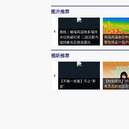
图片推荐
视线｜极端高温致多瑙河
水位跌破纪录 二战沉船与
韩国高温创百年
猛犸象化石接连露出
警告停止一切户
视听推荐
【不唯一答案】不止“养
【特别呈现】寻
老”
有意思的生活方