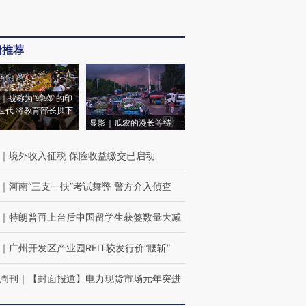
辑推荐
｜被称为“蟑螂”的印
世代 将教育部长拱下
显影｜瓜农的漫长等待
｜
境外收入征税 保险收益缴交已启动
｜
河南“三支一扶”考试舞弊 警方介入侦查
｜
特朗普再上台后中国留学生获签数量大减
｜
广州开发区产业园REIT较发行价“腰斩”
周刊
｜
【封面报道】电力现货市场元年突进