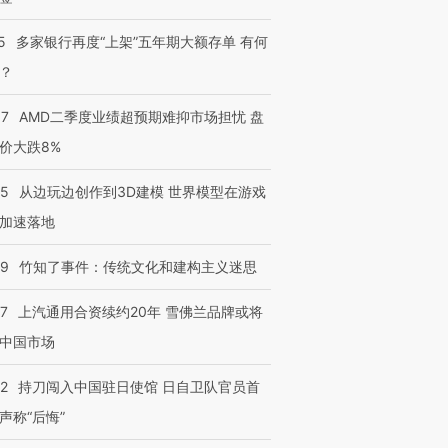
5
多家银行再度“上架”五年期大额存单 有何
？
37
AMD二季度业绩超预期难抑市场担忧 盘
价大跌8%
25
从边玩边创作到3D建模 世界模型在游戏
加速落地
09
竹知了事件：传统文化和建构主义迷思
47
上汽通用合资续约20年 雪佛兰品牌或将
中国市场
42
持刀闯入中国驻日使馆 日自卫队官员首
声称“后悔”