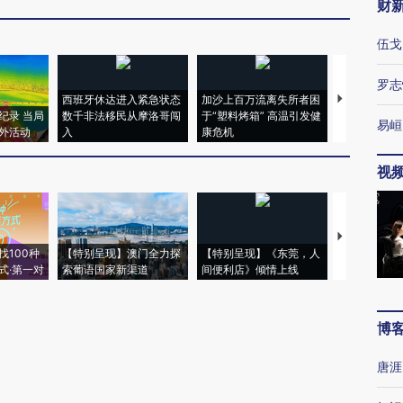
财
伍戈
罗志
西班牙休达进入紧急状态
加沙上百万流离失所者困
马航飞行员
纪录 当局
数千非法移民从摩洛哥闯
于“塑料烤箱” 高温引发健
粒摇头丸 尿
易峘
外活动
入
康危机
毒品
视
【推广】走
找100种
【特别呈现】澳门全力探
【特别呈现】《东莞，人
会，让数智科
式·第一对
索葡语国家新渠道
间便利店》倾情上线
业
博
唐涯