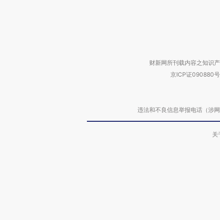
财新网所刊载内容之知识产
京ICP证090880号
违法和不良信息举报电话（涉网络暴力有
关