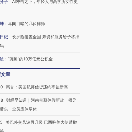
分子
：
AI冲击之下，年轻人与高学历女性更
坤
：
耳闻目睹的几位律师
日记
：
长护险覆盖全国 筹资和服务给予将持
码
波
：
“沉睡”的10万亿元公积金
新文章
30
惠誉：美国私募信贷违约率创新高
48
财经早知道｜河南带薪休假新政：领导
带头，全员应休尽休
05
美巴外交风波再升级 巴西驻美大使遭撤
签