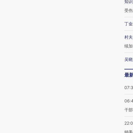
知识
受伤
丁金
村夫
续加
吴晓
最
07:
06:
干部
22:
销美