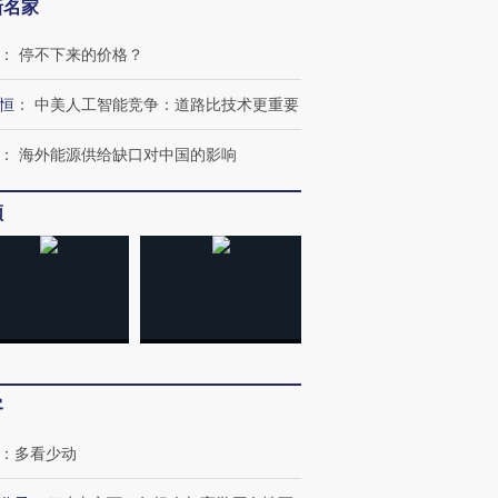
新名家
：
停不下来的价格？
恒
：
中美人工智能竞争：道路比技术更重要
跨国走私7万
视线｜被称为“蟑螂”的印
视线｜“入侵”还是“人道危
检体内含3种
度Z世代 用街头抗争将教
机”？难民潮撕裂西班牙
秘鲁纳斯
：
海外能源供给缺口对中国的影响
育部长拱下台
飞地休达
13人遇难
频
进第四届链博
【商旅对话】华住集团
技“链”接产
【特别呈现】寻找100种
CFO：不靠规模取胜，华
【特别呈
有意思的生活方式·第三对
住三大增长引擎是什么？
有意思的
客
：
多看少动