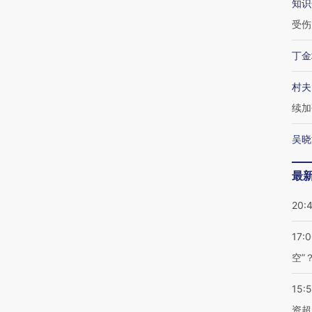
知识
受伤
丁金
村夫
续加
吴晓
最
20:
17:
空”
15:
资超