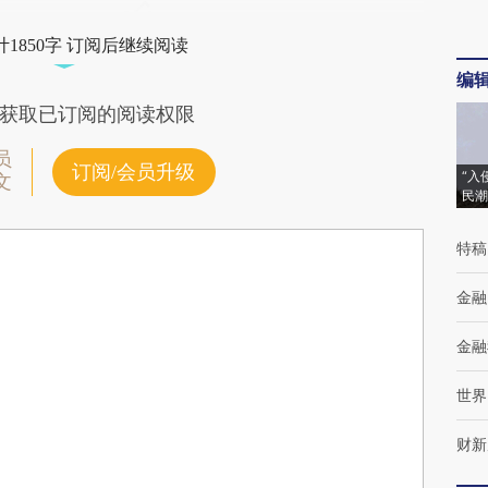
1850字 订阅后继续阅读
编
获取已订阅的阅读权限
员
订阅/会员升级
“入
文
民潮
特稿
金融
金融
世界
财新