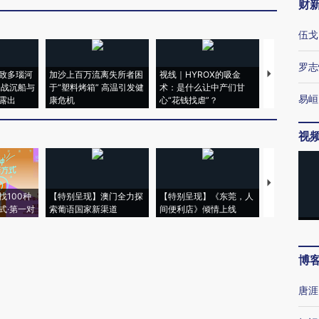
财
伍戈
罗志
致多瑙河
加沙上百万流离失所者困
视线｜HYROX的吸金
马航飞行员
二战沉船与
于“塑料烤箱” 高温引发健
术：是什么让中产们甘
粒摇头丸 尿
易峘
露出
康危机
心“花钱找虐”？
毒品
视
【推广】走
找100种
【特别呈现】澳门全力探
【特别呈现】《东莞，人
会，让数智科
式·第一对
索葡语国家新渠道
间便利店》倾情上线
业
博
唐涯