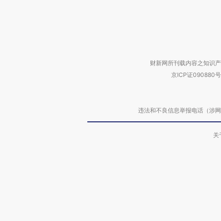
财新网所刊载内容之知识产
京ICP证090880号
违法和不良信息举报电话（涉网络暴力有
关