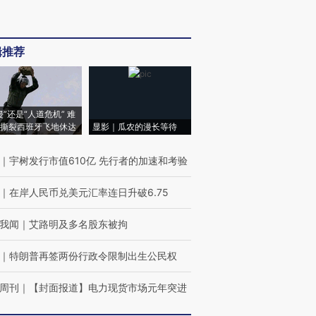
辑推荐
侵”还是“人道危机” 难
撕裂西班牙飞地休达
显影｜瓜农的漫长等待
｜
宇树发行市值610亿 先行者的加速和考验
｜
在岸人民币兑美元汇率连日升破6.75
我闻
｜
艾路明及多名股东被拘
｜
特朗普再签两份行政令限制出生公民权
周刊
｜
【封面报道】电力现货市场元年突进