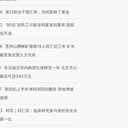
09
美日联合干预汇率，为何影响了黄金
32
“90后”农民工讨薪涉刑案发回重审 因部
实不清
36
贵州山脚树矿难致16人死亡近三年 矿长
被罢免全国人大代表
2
非京籍五环内购房社保降至一年 北京市公
最高可贷340万元
7
寒武纪上半年净利润同比翻倍 营收增速
放缓
53
对话｜邱仁宗：临床研究参与者的安全永
第一位