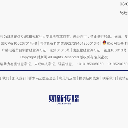
08:
纪违
权为财新传媒及/或相关权利人专属所有或持有。未经许可，禁止进行转载、摘编、
京ICP备10026701号-8
|
网信算备110105862729401250013号
|
京公网安备 11
广播电视节目制作经营许可证：京第01015号
|
出版物经营许可证：第直100013号
Copyright 财新网 All Rights Reserved 版权所有 复制必究
害信息举报、未成年人举报、谣言信息）：010-85905050 13195200605 举报邮
于我们
|
加入我们
|
啄木鸟公益基金会
|
意见与反馈
|
提供新闻线索
|
联系我们
|
友情