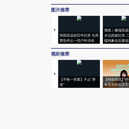
图片推荐
视线｜极端高温
韩国高温创百年纪录 当局
水位跌破纪录 
警告停止一切户外活动
猛犸象化石接连
视听推荐
【不唯一答案】不止“养
【特别呈现】寻
老”
有意思的生活方