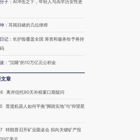
分子
：
AI冲击之下，年轻人与高学历女性更
坤
：
耳闻目睹的几位律师
日记
：
长护险覆盖全国 筹资和服务给予将持
码
波
：
“沉睡”的10万亿元公积金
新文章
46
离岸信托90天补税窗口期疑问
00
普渡机器人如何平衡“脚踏实地”与“仰望星
？
57
特朗普召开矿业圆桌会 拟向关键矿产投
20亿美元