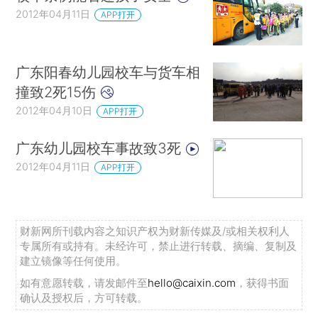
2012年04月11日
APP打开
广东阳春幼儿园校车与货车相
撞致2死15伤
2012年04月10日
APP打开
广东幼儿园校车事故致3死
2012年04月11日
APP打开
财新网所刊载内容之知识产权为财新传媒及/或相关权利人
专属所有或持有。未经许可，禁止进行转载、摘编、复制及
建立镜像等任何使用。
如有意愿转载，请发邮件至
hello@caixin.com
，获得书面
确认及授权后，方可转载。