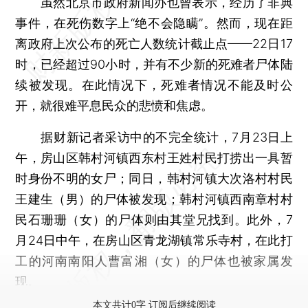
虽然北京市政府新闻办也曾表示，经历了非典
事件，在死伤数字上“绝不会隐瞒”。然而，现在距
离政府上次公布的死亡人数统计截止点——22日17
时，已经超过90小时，并有不少新的死难者尸体陆
续被发现。在此情况下，死难者情况不能及时公
开，就很难平息民众的悲愤和焦虑。
据财新记者采访中的不完全统计，7月23日上
午，房山区韩村河镇西东村王姓村民打捞出一具暂
时身份不明的女尸；同日，韩村河镇大次洛村村民
王建生（男）的尸体被发现；韩村河镇西南章村村
民石珊珊（女）的尸体则由其堂兄找到。此外，7
月24日中午，在房山区青龙湖镇常乐寺村，在此打
工的河南南阳人曹富湘（女）的尸体也被家属发
现。
本文共计0字 订阅后继续阅读