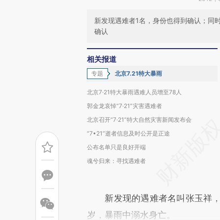
新发现遇难者1名，身份也得到确认；同时
确认
相关报道
专题
北京7.21特大暴雨
北京7·21特大暴雨遇难人员增至78人
郭金龙哀悼“7·21”灾害遇难者
北京召开“7·21”特大自然灾害新闻发布会
“7•21”逝者信息及时公开是正途
公布名单只是良好开端
魂兮归来：寻找遇难者
新发现的遇难者名叫张玉祥，房
岁，暴雨中溺水身亡。