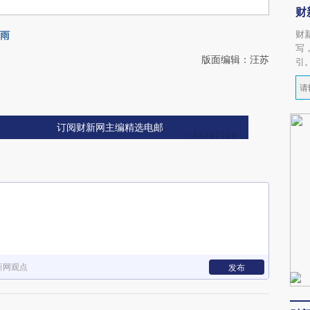
财
财
暴雨
写
版面编辑：汪苏
引
订阅财新网主编精选电邮
新网观点
发布