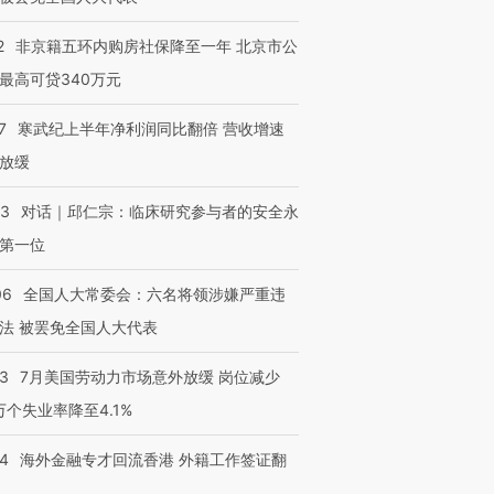
2
非京籍五环内购房社保降至一年 北京市公
最高可贷340万元
7
寒武纪上半年净利润同比翻倍 营收增速
放缓
53
对话｜邱仁宗：临床研究参与者的安全永
第一位
06
全国人大常委会：六名将领涉嫌严重违
法 被罢免全国人大代表
43
7月美国劳动力市场意外放缓 岗位减少
3万个失业率降至4.1%
14
海外金融专才回流香港 外籍工作签证翻