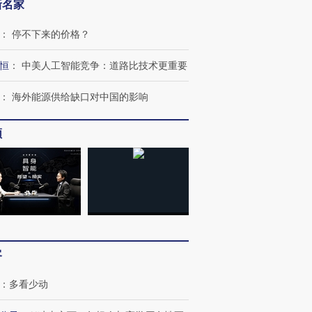
新名家
：
停不下来的价格？
恒
：
中美人工智能竞争：道路比技术更重要
跨国走私7万
视线｜被称为“蟑螂”的印
视线｜“入侵”还是“人道危
：
海外能源供给缺口对中国的影响
检体内含3种
度Z世代 用街头抗争将教
机”？难民潮撕裂西班牙
秘鲁纳斯
育部长拱下台
飞地休达
13人遇难
频
进第四届链博
【商旅对话】华住集团
技“链”接产
【特别呈现】寻找100种
CFO：不靠规模取胜，华
【特别呈
有意思的生活方式·第三对
住三大增长引擎是什么？
有意思的
客
：
多看少动