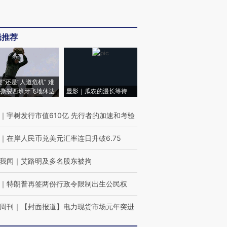
辑推荐
侵”还是“人道危机” 难
撕裂西班牙飞地休达
显影｜瓜农的漫长等待
｜
宇树发行市值610亿 先行者的加速和考验
｜
在岸人民币兑美元汇率连日升破6.75
我闻
｜
艾路明及多名股东被拘
｜
特朗普再签两份行政令限制出生公民权
周刊
｜
【封面报道】电力现货市场元年突进