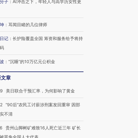
分子
：
AI冲击之下，年轻人与高学历女性更
坤
：
耳闻目睹的几位律师
日记
：
长护险覆盖全国 筹资和服务给予将持
码
波
：
“沉睡”的10万亿元公积金
新文章
09
美日联合干预汇率，为何影响了黄金
32
“90后”农民工讨薪涉刑案发回重审 因部
实不清
36
贵州山脚树矿难致16人死亡近三年 矿长
被罢免全国人大代表