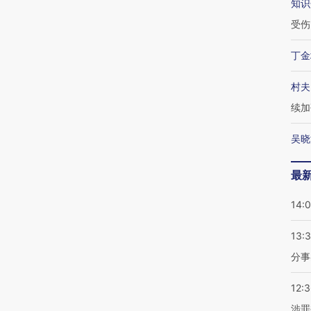
知识
受伤
丁金
村夫
续加
吴晓
最
14:
13:
分事
12:
涉罪