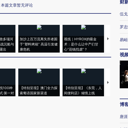
财
本篇文章暂无评论
伍戈
罗志
致多瑙河
加沙上百万流离失所者困
视线｜HYROX的吸金
马航飞行员
易峘
二战沉船与
于“塑料烤箱” 高温引发健
术：是什么让中产们甘
粒摇头丸 尿
露出
康危机
心“花钱找虐”？
毒品
视
【推广】走
找100种
【特别呈现】澳门全力探
【特别呈现】《东莞，人
会，让数智科
式·第一对
索葡语国家新渠道
间便利店》倾情上线
业
博
唐涯