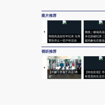
图片推荐
视线｜极端高温
韩国高温创百年纪录 当局
水位跌破纪录 
警告停止一切户外活动
猛犸象化石接连
视听推荐
【不唯一答案】不止“养
【特别呈现】寻
老”
有意思的生活方