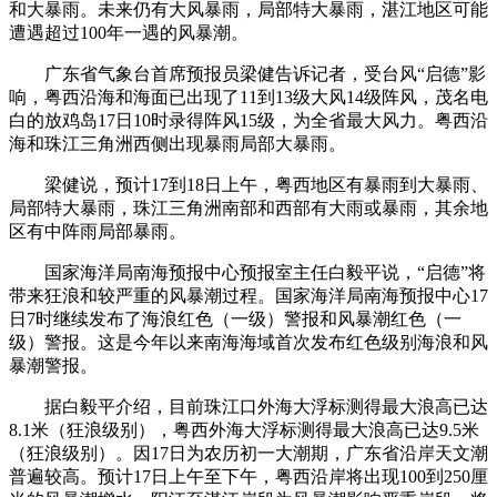
和大暴雨。未来仍有大风暴雨，局部特大暴雨，湛江地区可能
遭遇超过100年一遇的风暴潮。
广东省气象台首席预报员梁健告诉记者，受台风“启德”影
响，粤西沿海和海面已出现了11到13级大风14级阵风，茂名电
白的放鸡岛17日10时录得阵风15级，为全省最大风力。粤西沿
海和珠江三角洲西侧出现暴雨局部大暴雨。
梁健说，预计17到18日上午，粤西地区有暴雨到大暴雨、
局部特大暴雨，珠江三角洲南部和西部有大雨或暴雨，其余地
区有中阵雨局部暴雨。
国家海洋局南海预报中心预报室主任白毅平说，“启德”将
带来狂浪和较严重的风暴潮过程。国家海洋局南海预报中心17
日7时继续发布了海浪红色（一级）警报和风暴潮红色（一
级）警报。这是今年以来南海海域首次发布红色级别海浪和风
暴潮警报。
据白毅平介绍，目前珠江口外海大浮标测得最大浪高已达
8.1米（狂浪级别），粤西外海大浮标测得最大浪高已达9.5米
（狂浪级别）。因17日为农历初一大潮期，广东省沿岸天文潮
普遍较高。预计17日上午至下午，粤西沿岸将出现100到250厘