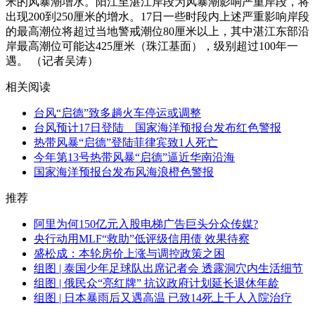
米的风暴潮增水。阳江至湛江岸段为风暴潮影响严重岸段，将
出现200到250厘米的增水。17日一些时段内上述严重影响岸段
的最高潮位将超过当地警戒潮位80厘米以上，其中湛江东部沿
岸最高潮位可能达425厘米（珠江基面），级别超过100年一
遇。 （记者吴涛）
相关阅读
台风“启德”致多趟火车停运或调整
台风预计17日登陆 国家海洋预报台发布红色警报
热带风暴“启德”登陆菲律宾致1人死亡
今年第13号热带风暴“启德”逼近华南沿海
国家海洋预报台发布风海浪橙色警报
推荐
阿里为何150亿元入股电梯广告巨头分众传媒?
央行动用MLF“救助”低评级信用债 效果待察
盛松成：本轮房价上涨与调控政策之困
组图 | 泰国少年足球队出席记者会 透露洞穴内生活细节
组图 | 俄民众“亮红牌” 抗议政府计划延长退休年龄
组图 | 日本暴雨后又遇高温 已致14死上千人入院治疗