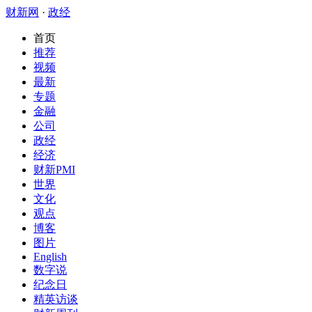
财新网
·
政经
首页
推荐
视频
最新
专题
金融
公司
政经
经济
财新PMI
世界
文化
观点
博客
图片
English
数字说
纪念日
精英访谈