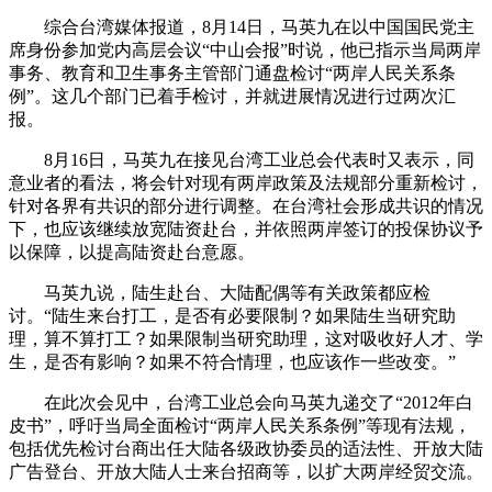
综合台湾媒体报道，8月14日，马英九在以中国国民党主
席身份参加党内高层会议“中山会报”时说，他已指示当局两岸
事务、教育和卫生事务主管部门通盘检讨“两岸人民关系条
例”。这几个部门已着手检讨，并就进展情况进行过两次汇
报。
8月16日，马英九在接见台湾工业总会代表时又表示，同
意业者的看法，将会针对现有两岸政策及法规部分重新检讨，
针对各界有共识的部分进行调整。在台湾社会形成共识的情况
下，也应该继续放宽陆资赴台，并依照两岸签订的投保协议予
以保障，以提高陆资赴台意愿。
马英九说，陆生赴台、大陆配偶等有关政策都应检
讨。“陆生来台打工，是否有必要限制？如果陆生当研究助
理，算不算打工？如果限制当研究助理，这对吸收好人才、学
生，是否有影响？如果不符合情理，也应该作一些改变。”
在此次会见中，台湾工业总会向马英九递交了“2012年白
皮书”，呼吁当局全面检讨“两岸人民关系条例”等现有法规，
包括优先检讨台商出任大陆各级政协委员的适法性、开放大陆
广告登台、开放大陆人士来台招商等，以扩大两岸经贸交流。