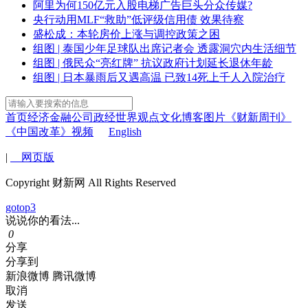
阿里为何150亿元入股电梯广告巨头分众传媒?
央行动用MLF“救助”低评级信用债 效果待察
盛松成：本轮房价上涨与调控政策之困
组图 | 泰国少年足球队出席记者会 透露洞穴内生活细节
组图 | 俄民众“亮红牌” 抗议政府计划延长退休年龄
组图 | 日本暴雨后又遇高温 已致14死上千人入院治疗
首页
经济
金融
公司
政经
世界
观点
文化
博客
图片
《财新周刊》
《中国改革》
视频
English
|
网页版
Copyright 财新网 All Rights Reserved
gotop3
说说你的看法...
0
分享
分享到
新浪微博
腾讯微博
取消
发送