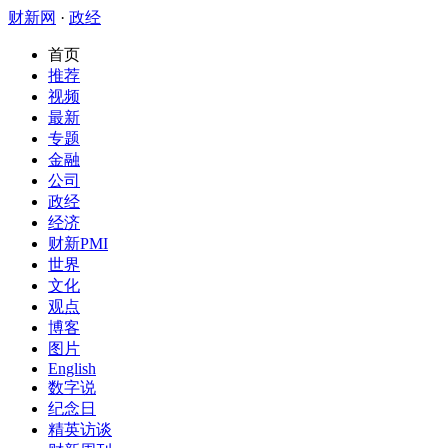
财新网
·
政经
首页
推荐
视频
最新
专题
金融
公司
政经
经济
财新PMI
世界
文化
观点
博客
图片
English
数字说
纪念日
精英访谈