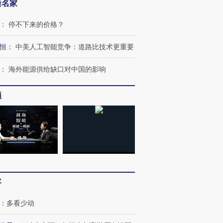
新名家
：
停不下来的价格？
恒
：
中美人工智能竞争：道路比技术更重要
：
海外能源供给缺口对中国的影响
频
客
：
多看少动