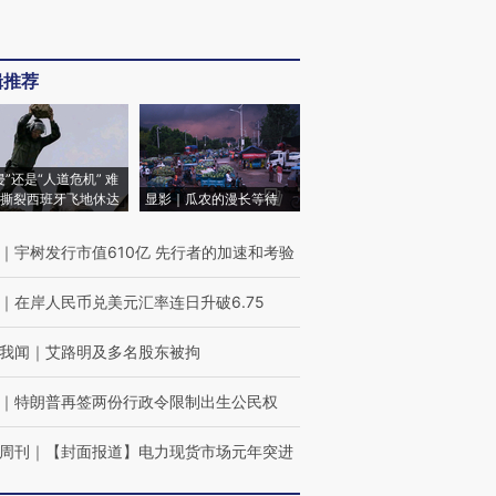
辑推荐
侵”还是“人道危机” 难
撕裂西班牙飞地休达
显影｜瓜农的漫长等待
｜
宇树发行市值610亿 先行者的加速和考验
｜
在岸人民币兑美元汇率连日升破6.75
我闻
｜
艾路明及多名股东被拘
｜
特朗普再签两份行政令限制出生公民权
周刊
｜
【封面报道】电力现货市场元年突进