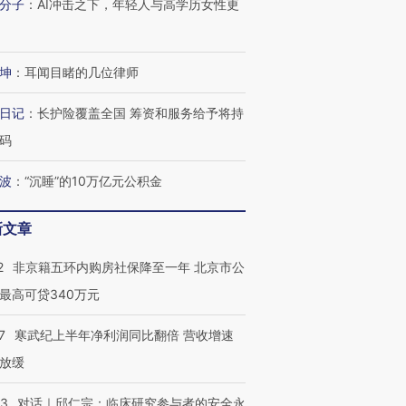
分子
：
AI冲击之下，年轻人与高学历女性更
跨国走私7万
视线｜被称为“蟑螂”的印
视线｜“入侵”还是“人道危
检体内含3种
度Z世代 用街头抗争将教
机”？难民潮撕裂西班牙
秘鲁纳斯
育部长拱下台
飞地休达
13人遇难
坤
：
耳闻目睹的几位律师
日记
：
长护险覆盖全国 筹资和服务给予将持
码
进第四届链博
【商旅对话】华住集团
技“链”接产
【特别呈现】寻找100种
CFO：不靠规模取胜，华
【特别呈
波
：
“沉睡”的10万亿元公积金
有意思的生活方式·第三对
住三大增长引擎是什么？
有意思的
新文章
2
非京籍五环内购房社保降至一年 北京市公
最高可贷340万元
7
寒武纪上半年净利润同比翻倍 营收增速
放缓
53
对话｜邱仁宗：临床研究参与者的安全永