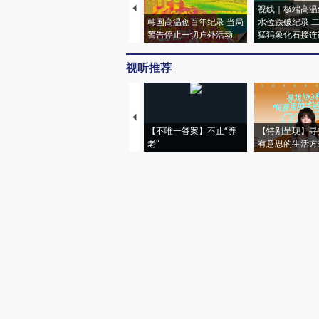
视线｜极端高温
韩国高温创百年纪录 当局
水位跌破纪录 
警告停止一切户外活动
猛犸象化石接连
视听推荐
【不唯一答案】不止“养
【特别呈现】寻
老”
有意思的生活方