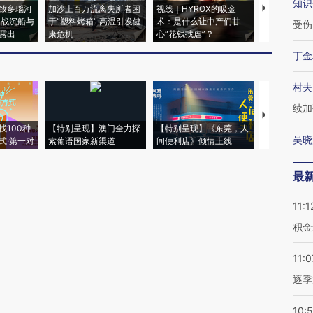
知识
致多瑙河
加沙上百万流离失所者困
视线｜HYROX的吸金
马航飞行员
二战沉船与
于“塑料烤箱” 高温引发健
术：是什么让中产们甘
粒摇头丸 尿
受伤
露出
康危机
心“花钱找虐”？
毒品
丁金
村夫
续加
【推广】走
找100种
【特别呈现】澳门全力探
【特别呈现】《东莞，人
会，让数智科
吴晓
式·第一对
索葡语国家新渠道
间便利店》倾情上线
业
最
11:1
积金
11:0
逐季
10: