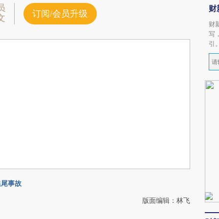
员
财
订阅/会员升级
文
财
写
引
追尾事故
版面编辑：林飞