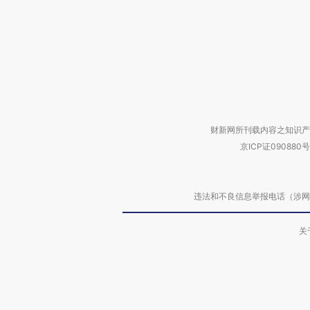
财新网所刊载内容之知识产
京ICP证090880号
违法和不良信息举报电话（涉网络暴力有
关