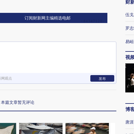
财
伍戈
订阅财新网主编精选电邮
罗志
易峘
视
新网观点
发布
本篇文章暂无评论
博
唐涯