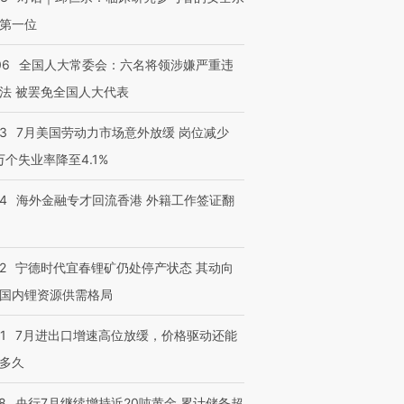
第一位
06
全国人大常委会：六名将领涉嫌严重违
法 被罢免全国人大代表
43
7月美国劳动力市场意外放缓 岗位减少
3万个失业率降至4.1%
14
海外金融专才回流香港 外籍工作签证翻
2
宁德时代宜春锂矿仍处停产状态 其动向
国内锂资源供需格局
1
7月进出口增速高位放缓，价格驱动还能
多久
8
央行7月继续增持近20吨黄金 累计储备超