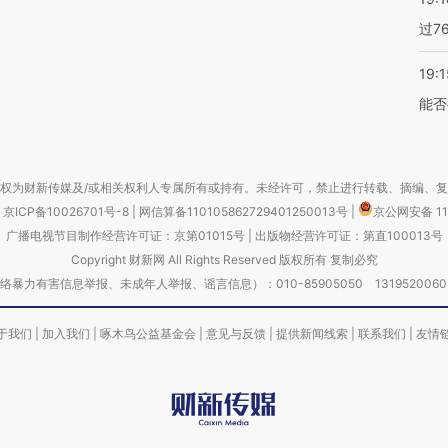
过7
19:1
能否
权为财新传媒及/或相关权利人专属所有或持有。未经许可，禁止进行转载、摘编、
京ICP备10026701号-8
|
网信算备110105862729401250013号
|
京公网安备 11
广播电视节目制作经营许可证：京第01015号
|
出版物经营许可证：第直100013号
Copyright 财新网 All Rights Reserved 版权所有 复制必究
害信息举报、未成年人举报、谣言信息）：010-85905050 13195200605 举报邮
于我们
|
加入我们
|
啄木鸟公益基金会
|
意见与反馈
|
提供新闻线索
|
联系我们
|
友情