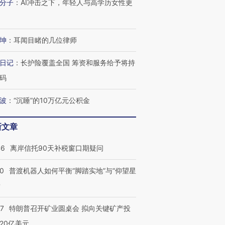
分子
：
AI冲击之下，年轻人与高学历女性更
坤
：
耳闻目睹的几位律师
日记
：
长护险覆盖全国 筹资和服务给予将持
码
波
：
“沉睡”的10万亿元公积金
新文章
46
离岸信托90天补税窗口期疑问
00
普渡机器人如何平衡“脚踏实地”与“仰望星
？
57
特朗普召开矿业圆桌会 拟向关键矿产投
20亿美元