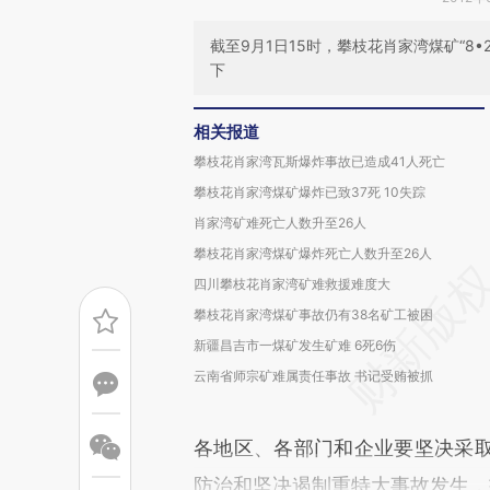
截至9月1日15时，攀枝花肖家湾煤矿“8
下
相关报道
攀枝花肖家湾瓦斯爆炸事故已造成41人死亡
攀枝花肖家湾煤矿爆炸已致37死 10失踪
肖家湾矿难死亡人数升至26人
攀枝花肖家湾煤矿爆炸死亡人数升至26人
四川攀枝花肖家湾矿难救援难度大
攀枝花肖家湾煤矿事故仍有38名矿工被困
新疆昌吉市一煤矿发生矿难 6死6伤
云南省师宗矿难属责任事故 书记受贿被抓
各地区、各部门和企业要坚决采
防治和坚决遏制重特大事故发生，