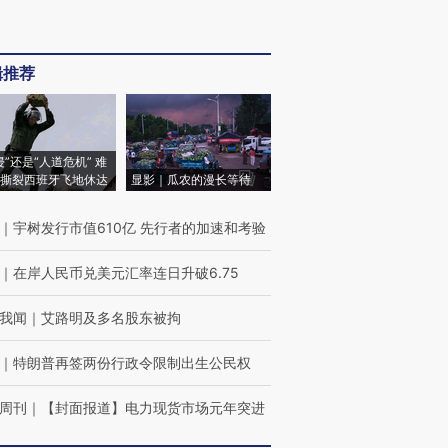
辑推荐
侵”还是“人道危机” 难
撕裂西班牙飞地休达
显影｜瓜农的漫长等待
｜
宇树发行市值610亿 先行者的加速和考验
｜
在岸人民币兑美元汇率连日升破6.75
我闻
｜
艾路明及多名股东被拘
｜
特朗普再签两份行政令限制出生公民权
周刊
｜
【封面报道】电力现货市场元年突进