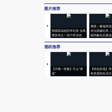
图片推荐
视线｜极端高温
韩国高温创百年纪录 当局
水位跌破纪录 
警告停止一切户外活动
猛犸象化石接连
视听推荐
【不唯一答案】不止“养
【特别呈现】寻
老”
有意思的生活方