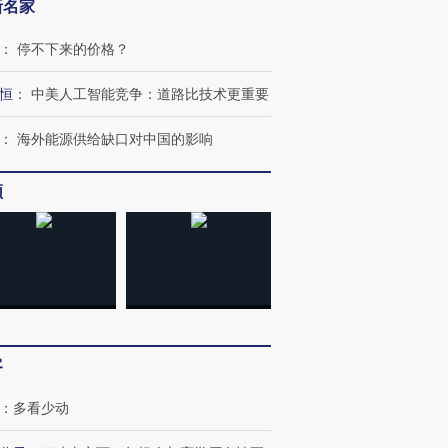
新名家
：
停不下来的价格？
恒
：
中美人工智能竞争：道路比技术更重要
跨国走私7万
视线｜被称为“蟑螂”的印
视线｜“入侵”还是“人道危
检体内含3种
度Z世代 用街头抗争将教
机”？难民潮撕裂西班牙
秘鲁纳斯
：
海外能源供给缺口对中国的影响
育部长拱下台
飞地休达
13人遇难
频
进第四届链博
【商旅对话】华住集团
技“链”接产
【特别呈现】寻找100种
CFO：不靠规模取胜，华
【特别呈
有意思的生活方式·第三对
住三大增长引擎是什么？
有意思的
客
：
多看少动