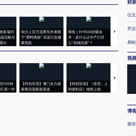
财
伍戈
罗志
致多瑙河
加沙上百万流离失所者困
视线｜HYROX的吸金
马航飞行员
二战沉船与
于“塑料烤箱” 高温引发健
术：是什么让中产们甘
粒摇头丸 尿
易峘
露出
康危机
心“花钱找虐”？
毒品
视
【推广】走
找100种
【特别呈现】澳门全力探
【特别呈现】《东莞，人
会，让数智科
式·第一对
索葡语国家新渠道
间便利店》倾情上线
业
博
唐涯