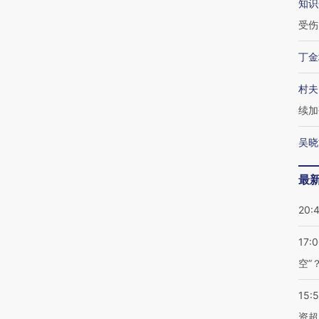
知识
受伤
丁金
村夫
续加
吴晓
最
20:
17:
空”
15:
资超