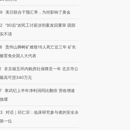
09
美日联合干预汇率，为何影响了黄金
32
“90后”农民工讨薪涉刑案发回重审 因部
实不清
36
贵州山脚树矿难致16人死亡近三年 矿长
被罢免全国人大代表
2
非京籍五环内购房社保降至一年 北京市公
最高可贷340万元
7
寒武纪上半年净利润同比翻倍 营收增速
放缓
53
对话｜邱仁宗：临床研究参与者的安全永
第一位