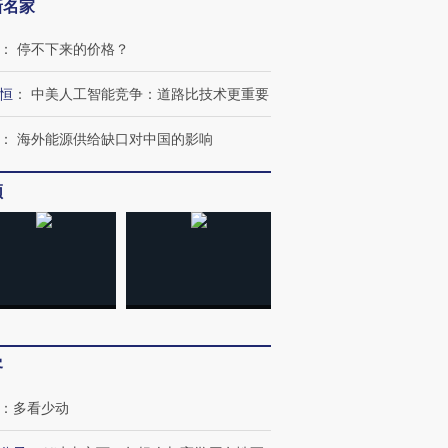
新名家
：
停不下来的价格？
恒
：
中美人工智能竞争：道路比技术更重要
：
海外能源供给缺口对中国的影响
跨国走私7万
视线｜被称为“蟑螂”的印
视线｜“入侵”还是“人道危
检体内含3种
度Z世代 用街头抗争将教
机”？难民潮撕裂西班牙
秘鲁纳斯
频
育部长拱下台
飞地休达
13人遇难
进第四届链博
【商旅对话】华住集团
技“链”接产
【特别呈现】寻找100种
CFO：不靠规模取胜，华
【特别呈
有意思的生活方式·第三对
住三大增长引擎是什么？
有意思的
客
：
多看少动