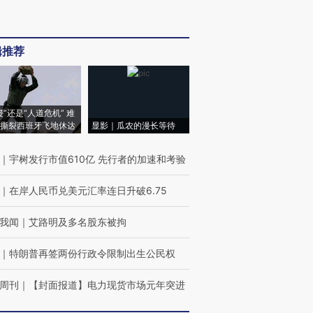
辑推荐
侵”还是“人道危机” 难
撕裂西班牙飞地休达
显影｜瓜农的漫长等待
｜
宇树发行市值610亿 先行者的加速和考验
｜
在岸人民币兑美元汇率连日升破6.75
我闻
｜
艾路明及多名股东被拘
｜
特朗普再签两份行政令限制出生公民权
周刊
｜
【封面报道】电力现货市场元年突进