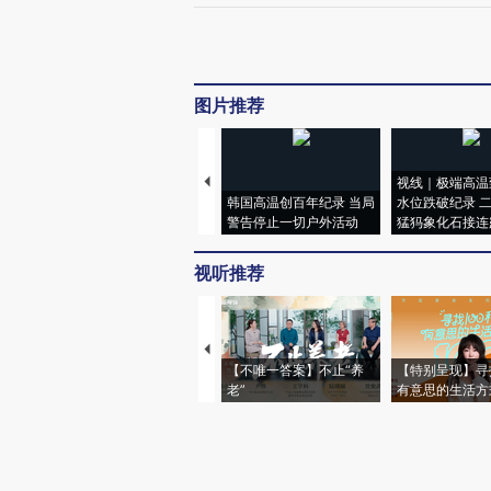
图片推荐
视线｜极端高温
韩国高温创百年纪录 当局
水位跌破纪录 
警告停止一切户外活动
猛犸象化石接连
视听推荐
【不唯一答案】不止“养
【特别呈现】寻
老”
有意思的生活方