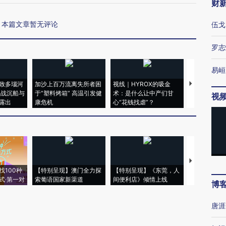
财
本篇文章暂无评论
伍戈
罗志
易峘
致多瑙河
加沙上百万流离失所者困
视线｜HYROX的吸金
马航飞行员
二战沉船与
于“塑料烤箱” 高温引发健
术：是什么让中产们甘
粒摇头丸 尿
视
露出
康危机
心“花钱找虐”？
毒品
【推广】走
找100种
【特别呈现】澳门全力探
【特别呈现】《东莞，人
会，让数智科
式·第一对
索葡语国家新渠道
间便利店》倾情上线
业
博
唐涯