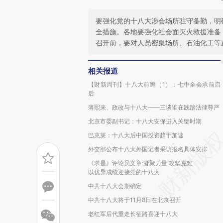
要强化党的十八大涉会场所驻守备勤，明
全措施。各地要强化社会面灭火救援准备
召开前，要对人员密集场所、石油化工等
相关报道
【财新周刊】十八大前瞻（1）：七中全会承前启
后
薄熙来、政改与十八大——三谈谁在践踏法律尊严
北京市委副书记：十八大安保进入关键时期
巴克莱：十八大后中国投资趋于加速
外交部公布十八大外国记者采访报名具体安排
《求是》评论员文章:凝聚力量 攻坚克难
以优异成绩迎接党的十八大
中共十八大会期确定
中共十八大将于11月8日在北京召开
老红军后代重走长征路喜迎十八大