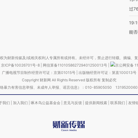
过7
19:1
能否
权为财新传媒及/或相关权利人专属所有或持有。未经许可，禁止进行转载、摘编、
京ICP备10026701号-8
|
网信算备110105862729401250013号
|
京公网安备 11
广播电视节目制作经营许可证：京第01015号
|
出版物经营许可证：第直100013号
Copyright 财新网 All Rights Reserved 版权所有 复制必究
害信息举报、未成年人举报、谣言信息）：010-85905050 13195200605 举报邮
于我们
|
加入我们
|
啄木鸟公益基金会
|
意见与反馈
|
提供新闻线索
|
联系我们
|
友情