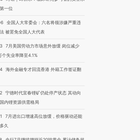
第一位
06
全国人大常委会：六名将领涉嫌严重违
法 被罢免全国人大代表
43
7月美国劳动力市场意外放缓 岗位减少
3万个失业率降至4.1%
14
海外金融专才回流香港 外籍工作签证翻
2
宁德时代宜春锂矿仍处停产状态 其动向
国内锂资源供需格局
1
7月进出口增速高位放缓，价格驱动还能
多久
8
央行7月继续增持近20吨黄金 累计储备超