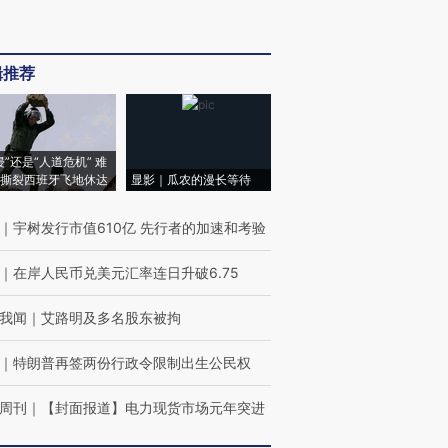
辑推荐
侵”还是“人道危机” 难
撕裂西班牙飞地休达
显影｜瓜农的漫长等待
｜
宇树发行市值610亿 先行者的加速和考验
｜
在岸人民币兑美元汇率连日升破6.75
我闻
｜
艾路明及多名股东被拘
｜
特朗普再签两份行政令限制出生公民权
周刊
｜
【封面报道】电力现货市场元年突进