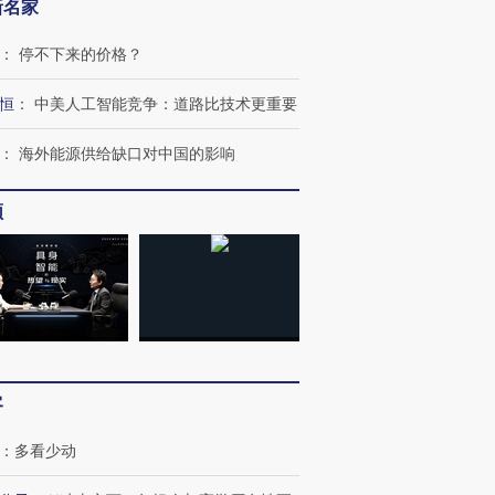
新名家
：
停不下来的价格？
恒
：
中美人工智能竞争：道路比技术更重要
：
海外能源供给缺口对中国的影响
频
跨国走私7万
视线｜被称为“蟑螂”的印
视线｜“入侵”还是“人道危
检体内含3种
度Z世代 用街头抗争将教
机”？难民潮撕裂西班牙
秘鲁纳斯
育部长拱下台
飞地休达
13人遇难
客
：
多看少动
进第四届链博
【商旅对话】华住集团