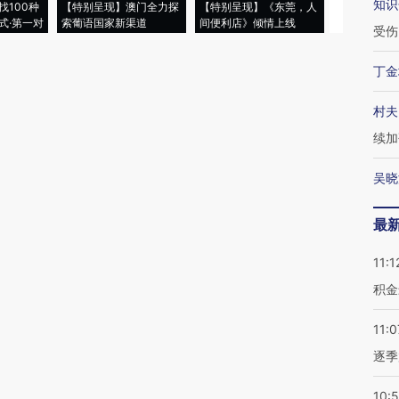
知识
找100种
【特别呈现】澳门全力探
【特别呈现】《东莞，人
会，让数智科
式·第一对
索葡语国家新渠道
间便利店》倾情上线
业
受伤
丁金
村夫
续加
吴晓
最
11:1
积金
11:0
逐季
10: