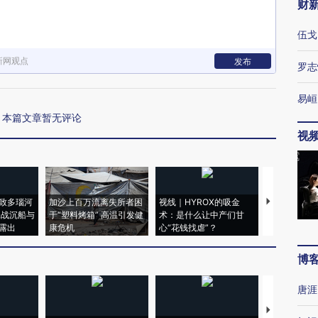
财
伍戈
新网观点
发布
罗志
易峘
本篇文章暂无评论
视
致多瑙河
加沙上百万流离失所者困
视线｜HYROX的吸金
马航飞行员
二战沉船与
于“塑料烤箱” 高温引发健
术：是什么让中产们甘
粒摇头丸 尿
露出
康危机
心“花钱找虐”？
毒品
博
唐涯
【推广】走