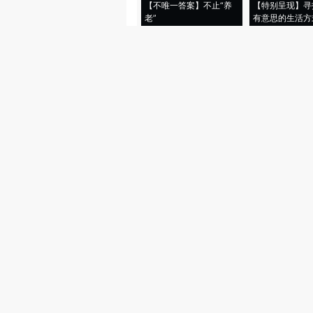
【不唯一答案】不止“养
【特别呈现】寻
老”
有意思的生活方