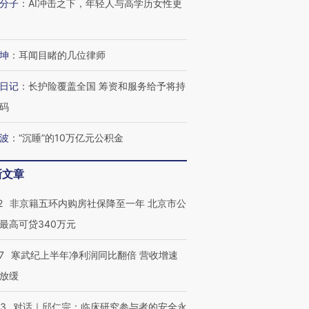
分子
：
AI冲击之下，年轻人与高学历女性更
技“链”接产
【特别呈现】寻找100种
CFO：不靠规模取胜，华
【特别呈
有意思的生活方式·第三对
住三大增长引擎是什么？
有意思的
坤
：
耳闻目睹的几位律师
日记
：
长护险覆盖全国 筹资和服务给予将持
码
波
：
“沉睡”的10万亿元公积金
新文章
2
非京籍五环内购房社保降至一年 北京市公
最高可贷340万元
7
寒武纪上半年净利润同比翻倍 营收增速
放缓
53
对话｜邱仁宗：临床研究参与者的安全永