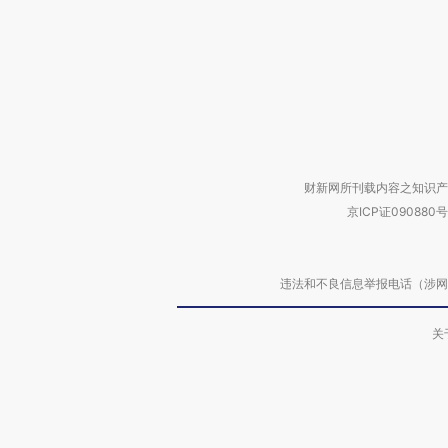
财新网所刊载内容之知识产
京ICP证090880号
违法和不良信息举报电话（涉网络暴力有
关