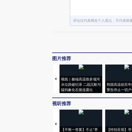
评论仅代表网友个人观点，不代表财
图片推荐
视线｜极端高温致多瑙河
水位跌破纪录 二战沉船与
韩国高温创百年
猛犸象化石接连露出
警告停止一切户
视听推荐
【不唯一答案】不止“养
【特别呈现】寻