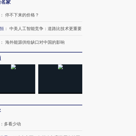
新名家
：
停不下来的价格？
恒
：
中美人工智能竞争：道路比技术更重要
：
海外能源供给缺口对中国的影响
频
OX的吸金
马航飞行员跨国走私7万
视线｜被称为“蟑螂”的印
让中产们甘
粒摇头丸 尿检体内含3种
度Z世代 用街头抗争将教
秘鲁纳斯
”？
毒品
育部长拱下台
13人遇难
客
：
多看少动
进第四届链博
【商旅对话】华住集团
技“链”接产
【特别呈现】寻找100种
CFO：不靠规模取胜，华
【特别呈