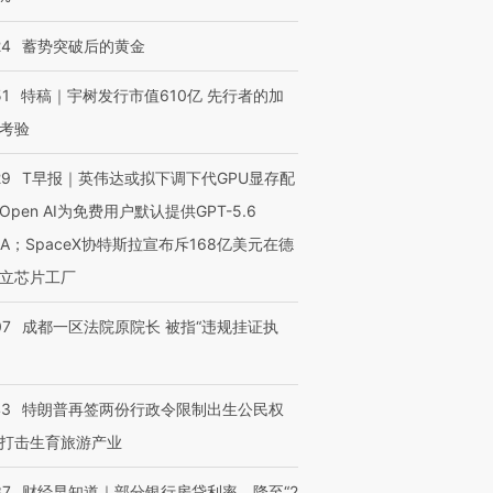
24
蓄势突破后的黄金
51
特稿｜宇树发行市值610亿 先行者的加
考验
29
T早报｜英伟达或拟下调下代GPU显存配
Open AI为免费用户默认提供GPT-5.6
NA；SpaceX协特斯拉宣布斥168亿美元在德
立芯片工厂
07
成都一区法院原院长 被指“违规挂证执
43
特朗普再签两份行政令限制出生公民权
打击生育旅游产业
37
财经早知道｜部分银行房贷利率，降至“2