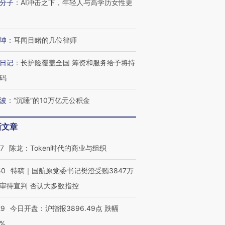
分子
：
AI冲击之下，年轻人与高学历女性更
有意思的生活方式·第三对
住三大增长引擎是什么？
有意思的
坤
：
耳闻目睹的几位律师
日记
：
长护险覆盖全国 筹资和服务给予将持
码
波
：
“沉睡”的10万亿元公积金
新文章
07
陈龙：Token时代的商业与组织
50
特稿｜国航原党委书记樊澄受贿3847万
审待宣判 否认大多数指控
29
今日开盘：沪指报3896.49点 跌幅
0%