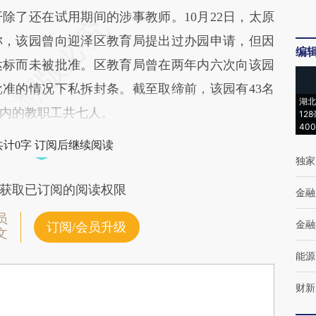
了还在试用期间的涉事教师。10月22日，太原
称，该园曾向迎泽区教育局提出过办园申请，但因
编
达标而未被批准。区教育局曾在两年内六次向该园
准的情况下私拆封条。截至取缔前，该园有43名
湖北
内的教职工共七人。
12
40
共计0字 订阅后继续阅读
独家
获取已订阅的阅读权限
金融
员
金融
订阅/会员升级
文
能源
财新