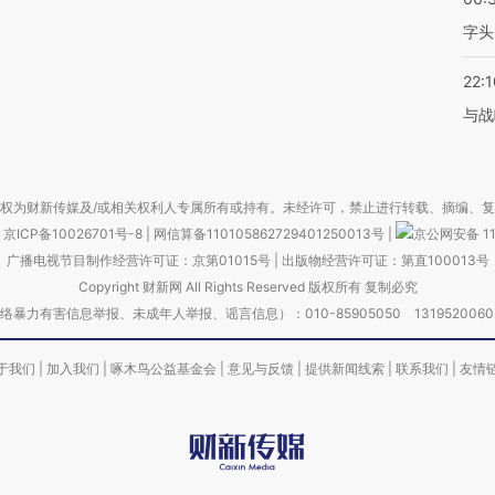
字头
22:1
与战
权为财新传媒及/或相关权利人专属所有或持有。未经许可，禁止进行转载、摘编、
京ICP备10026701号-8
|
网信算备110105862729401250013号
|
京公网安备 11
广播电视节目制作经营许可证：京第01015号
|
出版物经营许可证：第直100013号
Copyright 财新网 All Rights Reserved 版权所有 复制必究
害信息举报、未成年人举报、谣言信息）：010-85905050 13195200605 举报邮
于我们
|
加入我们
|
啄木鸟公益基金会
|
意见与反馈
|
提供新闻线索
|
联系我们
|
友情