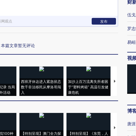
财
伍戈
新网观点
发布
罗志
易峘
本篇文章暂无评论
视
西班牙休达进入紧急状态
加沙上百万流离失所者困
视线｜HYR
纪录 当局
数千非法移民从摩洛哥闯
于“塑料烤箱” 高温引发健
术：是什么
外活动
入
康危机
心“花钱找虐
博
唐涯
【推广】走
找100种
【特别呈现】澳门全力探
【特别呈现】《东莞，人
会，让数智科