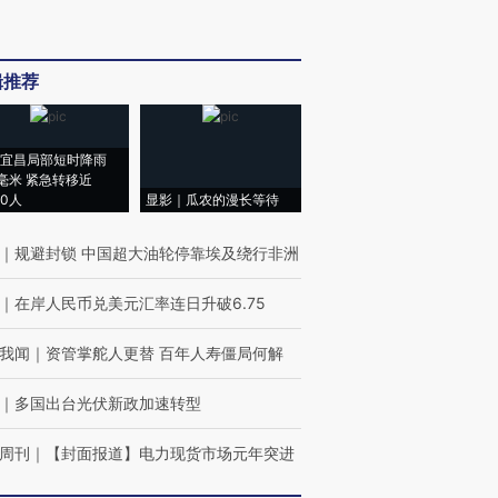
辑推荐
宜昌局部短时降雨
8毫米 紧急转移近
00人
显影｜瓜农的漫长等待
｜
规避封锁 中国超大油轮停靠埃及绕行非洲
｜
在岸人民币兑美元汇率连日升破6.75
我闻
｜
资管掌舵人更替 百年人寿僵局何解
｜
多国出台光伏新政加速转型
周刊
｜
【封面报道】电力现货市场元年突进