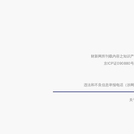
财新网所刊载内容之知识产
京ICP证090880号
违法和不良信息举报电话（涉网络暴力有
关