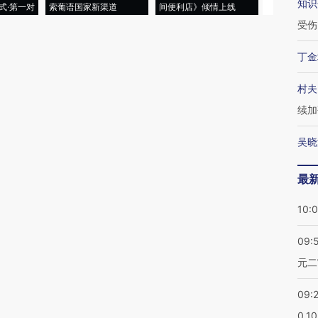
知识
式·第一对
索葡语国家新渠道
间便利店》倾情上线
业
受伤
丁金
村夫
续加
吴晓
最
10:
09:
元二
09:
0.1