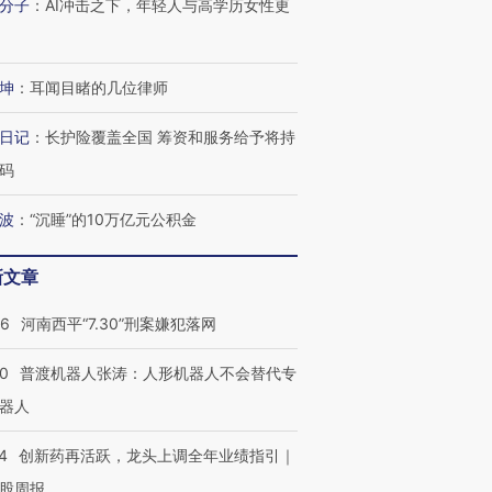
分子
：
AI冲击之下，年轻人与高学历女性更
坤
：
耳闻目睹的几位律师
日记
：
长护险覆盖全国 筹资和服务给予将持
码
波
：
“沉睡”的10万亿元公积金
新文章
26
河南西平“7.30”刑案嫌犯落网
00
普渡机器人张涛：人形机器人不会替代专
器人
4
创新药再活跃，龙头上调全年业绩指引｜
股周报