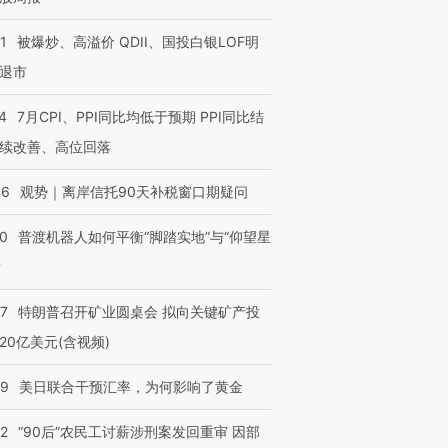
1
被爆炒、高溢价 QDII、国投白银LOF明
退市
4
7月CPI、PPI同比均低于预期 PPI同比结
续改善、高位回落
46
观势｜离岸信托90天补税窗口期疑问
00
普渡机器人如何平衡“脚踏实地”与“仰望星
？
57
特朗普召开矿业圆桌会 拟向关键矿产投
20亿美元(含视频)
09
美日联合干预汇率，为何影响了黄金
32
“90后”农民工讨薪涉刑案发回重审 因部