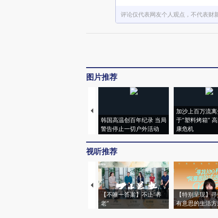
评论仅代表网友个人观点，不代表财
图片推荐
加沙上百万流离
韩国高温创百年纪录 当局
于“塑料烤箱” 
警告停止一切户外活动
康危机
视听推荐
【不唯一答案】不止“养
【特别呈现】寻
老”
有意思的生活方