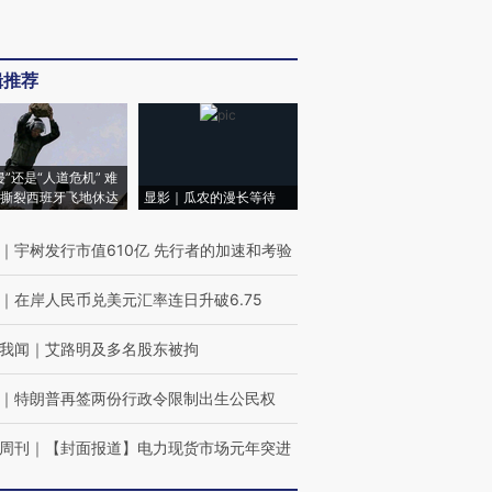
辑推荐
侵”还是“人道危机” 难
撕裂西班牙飞地休达
显影｜瓜农的漫长等待
｜
宇树发行市值610亿 先行者的加速和考验
｜
在岸人民币兑美元汇率连日升破6.75
我闻
｜
艾路明及多名股东被拘
｜
特朗普再签两份行政令限制出生公民权
周刊
｜
【封面报道】电力现货市场元年突进