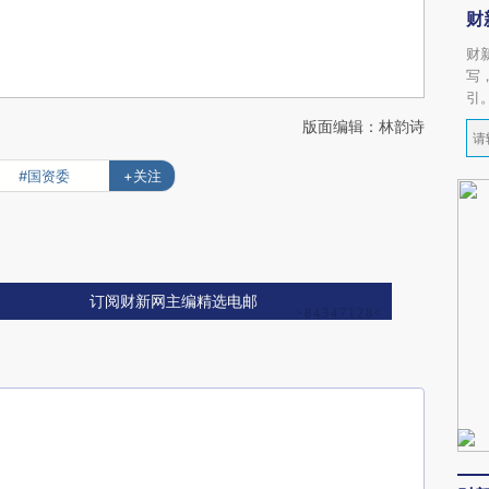
财
财
写
引
版面编辑：林韵诗
#国资委
+关注
订阅财新网主编精选电邮