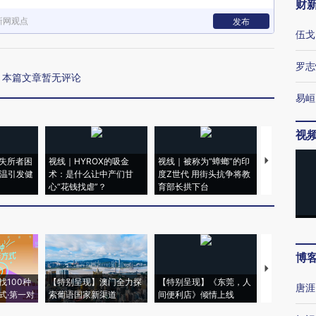
财
新网观点
发布
伍戈
罗志
本篇文章暂无评论
易峘
视
失所者困
视线｜HYROX的吸金
视线｜被称为“蟑螂”的印
视线｜“入侵
高温引发健
术：是什么让中产们甘
度Z世代 用街头抗争将教
机”？难民潮
心“花钱找虐”？
育部长拱下台
飞地休达
博
【推广】走
找100种
【特别呈现】澳门全力探
【特别呈现】《东莞，人
会，让数智科
唐涯
式·第一对
索葡语国家新渠道
间便利店》倾情上线
业