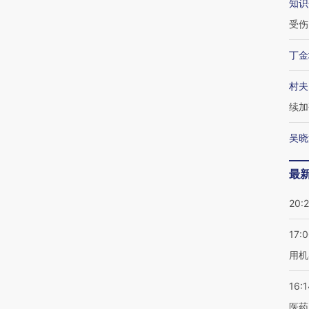
知识
受伤
丁金
村夫
续加
吴晓
最
20:
17:
用机
16:1
医药