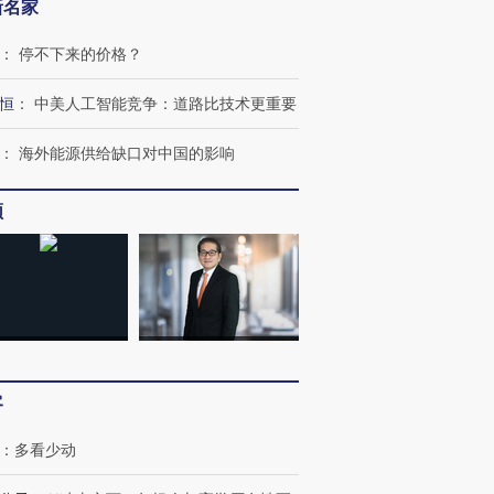
新名家
：
停不下来的价格？
恒
：
中美人工智能竞争：道路比技术更重要
：
海外能源供给缺口对中国的影响
频
”还是“人道危
湖北宜昌局部短时降雨
哈尔滨遭遇短时极端强降
撕裂西班牙
128毫米 紧急转移近
雨 3小时累计雨量超80毫
秘鲁纳斯
4000人
米
13人遇难
客
进第四届链博
【商旅对话】华住集团
技“链”接产
【特别呈现】寻找100种
CFO：不靠规模取胜，华
【特别呈
：
多看少动
有意思的生活方式·第三对
住三大增长引擎是什么？
有意思的