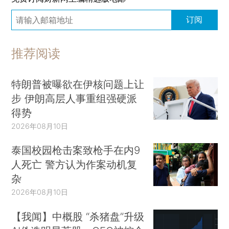
订阅
推荐阅读
特朗普被曝欲在伊核问题上让
步 伊朗高层人事重组强硬派
得势
2026年08月10日
泰国校园枪击案致枪手在内9
人死亡 警方认为作案动机复
杂
2026年08月10日
【我闻】中概股 “杀猪盘”升级