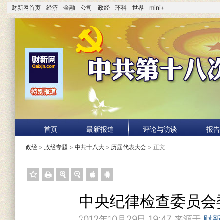
财新网首页
经济
金融
公司
政经
环科
世界
mini+
首页
最新报道
评论与访谈
报告
政经
>
政经专题
>
中共十八大
>
历届代表大会
> 正文
中央纪律检查委员会
2012年10月29日 19:47 来源于
财