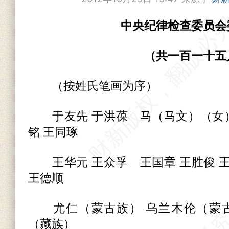
中央纪律检查委员会
（共一百一十五
（按姓氏笔画为序）
于友先 于洪葆 马（马文）（女） 
铭 王同琢
王华元 王众孚 王国章 王胜俊 
王德顺
尤仁（蒙古族） 乌兰木伦（蒙古
（藏族）