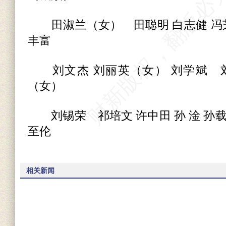
田淑兰（女） 田聪明 白志健 冯芝
丰富
刘文杰 刘丽英（女） 刘学斌 刘
（女）
刘锡荣 祁培文 许中田 孙 淦 孙载
至伦
相关新闻