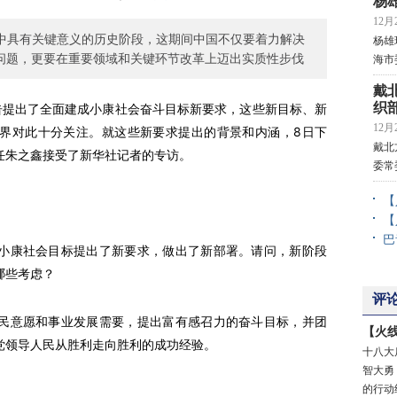
杨
12月2
程中具有关键意义的历史阶段，这期间中国不仅要着力解决
杨雄
问题，更要在重要领域和关键环节改革上迈出实质性步伐
海市
戴
织
提出了全面建成小康社会奋斗目标新要求，这些新目标、新
12月2
界对此十分关注。就这些新要求提出的背景和内涵，8日下
戴北
任朱之鑫接受了新华社记者的专访。
委常
【
【
巴
康社会目标提出了新要求，做出了新部署。请问，新阶段
哪些考虑？
评
意愿和事业发展需要，提出富有感召力的奋斗目标，并团
【火
党领导人民从胜利走向胜利的成功经验。
十八大
智大勇
的行动