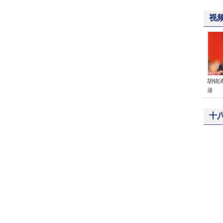
视
胡锦
录
十