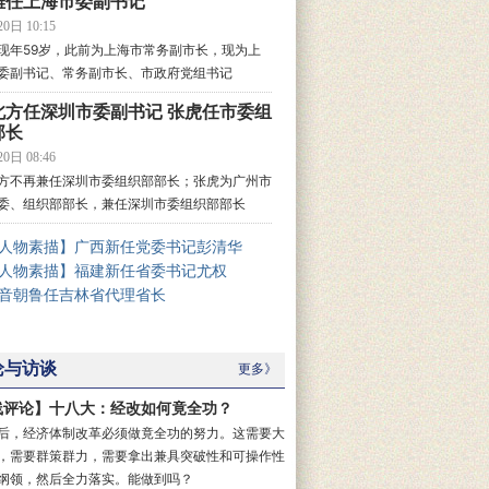
雄任上海市委副书记
0日 10:15
现年59岁，此前为上海市常务副市长，现为上
委副书记、常务副市长、市政府党组书记
北方任深圳市委副书记 张虎任市委组
部长
0日 08:46
方不再兼任深圳市委组织部部长；张虎为广州市
委、组织部部长，兼任深圳市委组织部部长
人物素描】广西新任党委书记彭清华
人物素描】福建新任省委书记尤权
音朝鲁任吉林省代理省长
论与访谈
更多》
线评论】十八大：经改如何竟全功？
后，经济体制改革必须做竟全功的努力。这需要大
，需要群策群力，需要拿出兼具突破性和可操作性
纲领，然后全力落实。能做到吗？