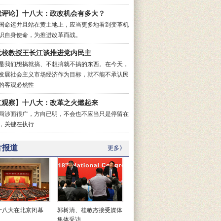
线评论】十八大：政改机会有多大？
国命运并且站在黄土地上，应当更多地看到变革机
识自身使命，为推进改革而战。
党校教授王长江谈推进党内民主
是我们想搞就搞、不想搞就不搞的东西。在今天，
发展社会主义市场经济作为目标，就不能不承认民
的客观必然性
立观察】十八大：改革之火燃起来
局涉面很广，方向已明，不会也不应当只是停留在
，关键在执行
片报道
更多》
十八大在北京闭幕
郭树清、桂敏杰接受媒体
集体采访