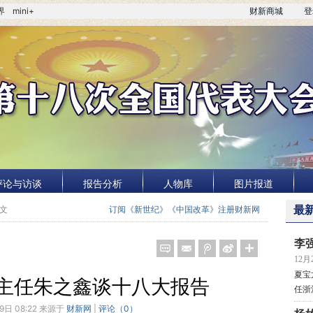
界
mini+
财新商城
登
评论与访谈
报告分析
人物库
图片报道
正文
订阅《新世纪》《中国改革》
注册财新网
最
李
12月2
夏宝
主任朱之鑫谈十八大报告
任浙
9日 08:22 来源于
财新网
|
评论（
0
）