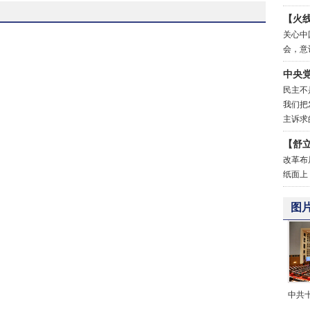
【火
关心中
会，意
中央
民主不
我们把
主诉求
【舒
改革布
纸面上
图
中共