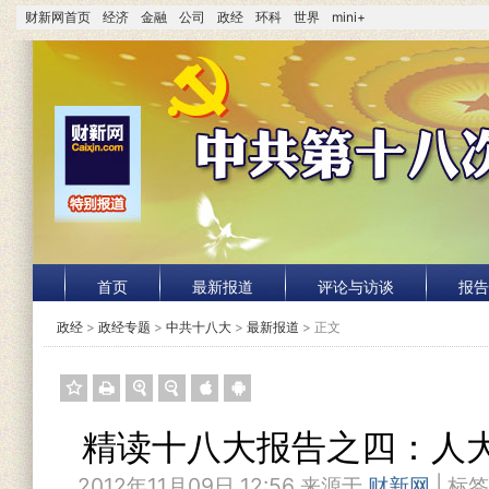
财新网首页
经济
金融
公司
政经
环科
世界
mini+
首页
最新报道
评论与访谈
报告
政经
>
政经专题
>
中共十八大
>
最新报道
> 正文
精读十八大报告之四：人
2012年11月09日 12:56 来源于
财新网
| 标