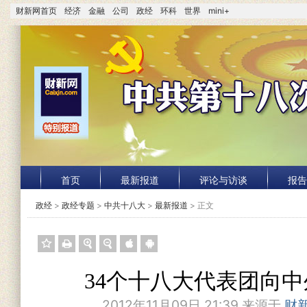
财新网首页
经济
金融
公司
政经
环科
世界
mini+
首页
最新报道
评论与访谈
报告
政经
>
政经专题
>
中共十八大
>
最新报道
> 正文
34个十八大代表团向
2012年11月09日 21:39 来源于
财