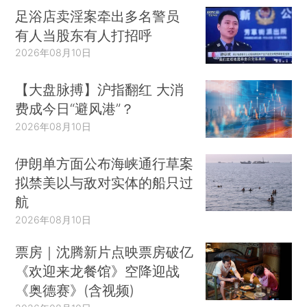
足浴店卖淫案牵出多名警员
有人当股东有人打招呼
2026年08月10日
【大盘脉搏】沪指翻红 大消
费成今日“避风港”？
2026年08月10日
伊朗单方面公布海峡通行草案
拟禁美以与敌对实体的船只过
航
2026年08月10日
票房｜沈腾新片点映票房破亿
《欢迎来龙餐馆》空降迎战
《奥德赛》(含视频)