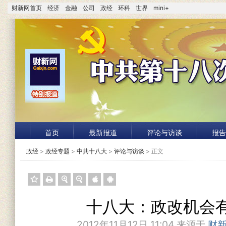
财新网首页
经济
金融
公司
政经
环科
世界
mini+
首页
最新报道
评论与访谈
报告
政经
>
政经专题
>
中共十八大
>
评论与访谈
> 正文
十八大：政改机会
2012年11月12日 11:04 来源于
财