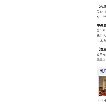
【火
关心中
会，意
中央
民主不
我们把
主诉求
【舒
改革布
纸面上
图
中共