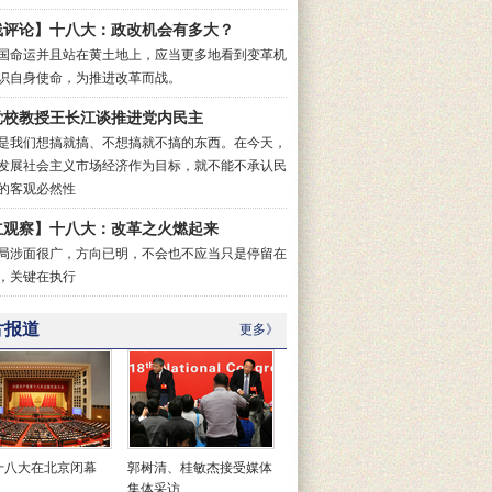
线评论】十八大：政改机会有多大？
国命运并且站在黄土地上，应当更多地看到变革机
识自身使命，为推进改革而战。
党校教授王长江谈推进党内民主
是我们想搞就搞、不想搞就不搞的东西。在今天，
发展社会主义市场经济作为目标，就不能不承认民
的客观必然性
立观察】十八大：改革之火燃起来
局涉面很广，方向已明，不会也不应当只是停留在
，关键在执行
片报道
更多》
十八大在北京闭幕
郭树清、桂敏杰接受媒体
集体采访