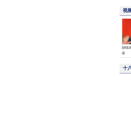
视
胡锦
录
十