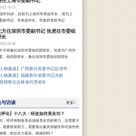
雄任上海市委副书记
0日 10:15
现年59岁，此前为上海市常务副市长，现为上
委副书记、常务副市长、市政府党组书记
北方任深圳市委副书记 张虎任市委组
部长
0日 08:46
方不再兼任深圳市委组织部部长；张虎为广州市
委、组织部部长，兼任深圳市委组织部部长
人物素描】广西新任党委书记彭清华
人物素描】福建新任省委书记尤权
音朝鲁任吉林省代理省长
论与访谈
更多》
线评论】十八大：经改如何竟全功？
后，经济体制改革必须做竟全功的努力。这需要大
，需要群策群力，需要拿出兼具突破性和可操作性
纲领，然后全力落实。能做到吗？