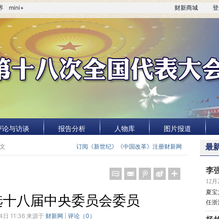
界
mini+
财新商城
登
评论与访谈
报告分析
人物库
图片报道
正文
订阅《新世纪》《中国改革》
注册财新网
最
李
12月2
夏宝
选十八届中央委员会委员
任浙
4日 11:36 来源于
财新网
|
评论（
0
）