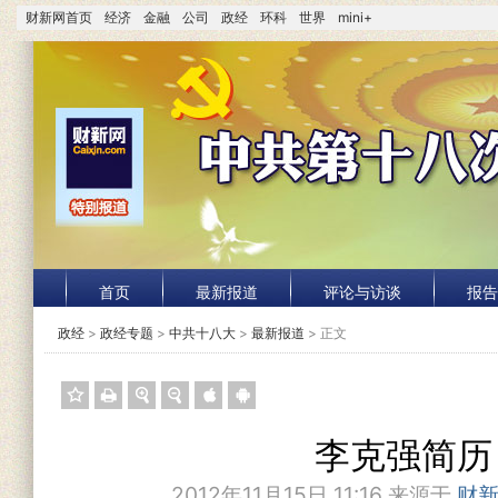
财新网首页
经济
金融
公司
政经
环科
世界
mini+
首页
最新报道
评论与访谈
报告
政经
>
政经专题
>
中共十八大
>
最新报道
> 正文
李克强简历
2012年11月15日 11:16 来源于
财