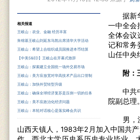
据新华
相关报道
一中全会
王岐山：农业、金融 经历丰富
全体会议
朱镕基王岐山刘延东马凯出席清华大学活动
记和常务
王岐山：希望上合组织成员国推进本币结算
山任中央
【中美S&ED】王岐山在开幕式致辞
王岐山：探索建立全国统一场外交易市场
附：
王岐山：美方应放宽对华高技术产品出口管制
王岐山：加快外贸转型升级
中共中
王岐山：确保全球经济复苏是压倒一切的任务
院副总理
王岐山：美不应政治化经济问题
王岐山：本轮对话核心是落实峰会共识
男，汉族
山西天镇人，1983年2月加入中国共产
作，西北大学历史系历史专业毕业，