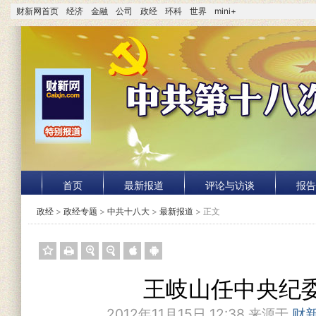
财新网首页
经济
金融
公司
政经
环科
世界
mini+
首页
最新报道
评论与访谈
报告
政经
>
政经专题
>
中共十八大
>
最新报道
> 正文
王岐山任中央纪
2012年11月15日 12:38 来源于
财