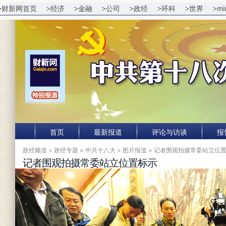
财新网首页
经济
金融
公司
政经
环科
世界
mi
首页
最新报道
评论与访谈
报
政经频道
>
政经专题
>
中共十八大
>
图片报道
> 记者围观拍摄常委站立位
记者围观拍摄常委站立位置标示