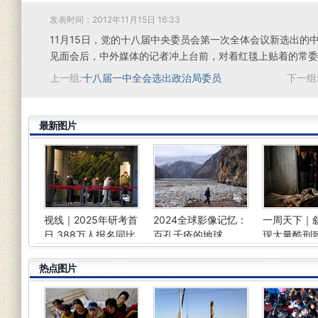
发表时间：2012年11月15日 16:33
11月15日，党的十八届中央委员会第一次全体会议新选出的
见面会后，中外媒体的记者冲上台前，对着红毯上贴着的常委
上一组:
十八届一中全会选出政治局委员
下一组
最新图片
视线｜2025年研考首
2024全球影像记忆：
一周天下｜
日 388万人报名同比
百孔千疮的地球
现大量酷刑
减少50万人
体、俄军三
令被炸身亡
热点图片