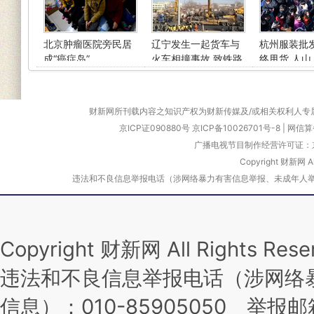
北京肿瘤医院旁民居
辽宁发生一起货车与
杭州服装批
成“癌症岛”
火车相撞事故 致铁路
终甩货 人山
中断
壮观
财新网所刊载内容之知识产权为财新传媒及/或相关权利人专
京ICP证090880号
京ICP备10026701号-8
|
网信算备
广播电视节目制作经营许可证：京
Copyright 财新网 
违法和不良信息举报电话（涉网络暴力有害信息举报、未成年人举报、谣言信息）
Copyright 财新网 All Rights 
违法和不良信息举报电话（涉网络
信息）：010-85905050 举报邮箱：l