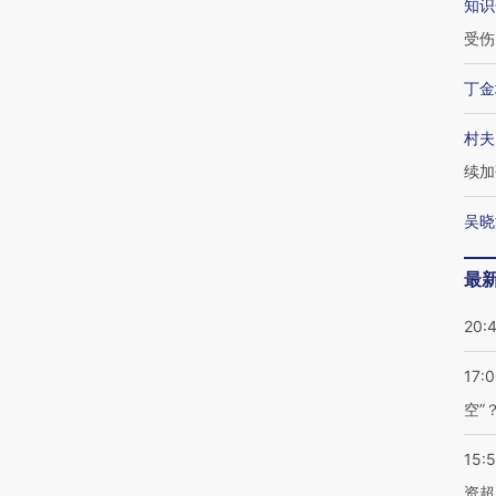
知识
受伤
丁金
村夫
续加
吴晓
最
20:
17:
空”
15:
资超