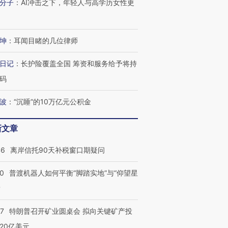
分子
：
AI冲击之下，年轻人与高学历女性更
坤
：
耳闻目睹的几位律师
日记
：
长护险覆盖全国 筹资和服务给予将持
码
波
：
“沉睡”的10万亿元公积金
新文章
46
离岸信托90天补税窗口期疑问
00
普渡机器人如何平衡“脚踏实地”与“仰望星
？
57
特朗普召开矿业圆桌会 拟向关键矿产投
20亿美元