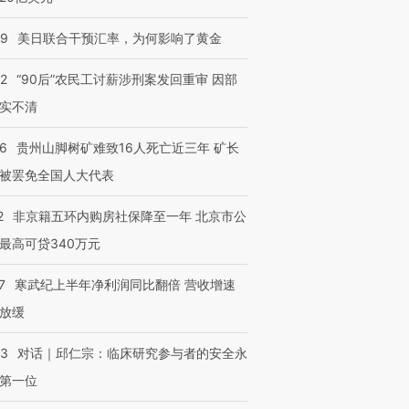
09
美日联合干预汇率，为何影响了黄金
32
“90后”农民工讨薪涉刑案发回重审 因部
实不清
36
贵州山脚树矿难致16人死亡近三年 矿长
被罢免全国人大代表
2
非京籍五环内购房社保降至一年 北京市公
最高可贷340万元
7
寒武纪上半年净利润同比翻倍 营收增速
放缓
53
对话｜邱仁宗：临床研究参与者的安全永
第一位