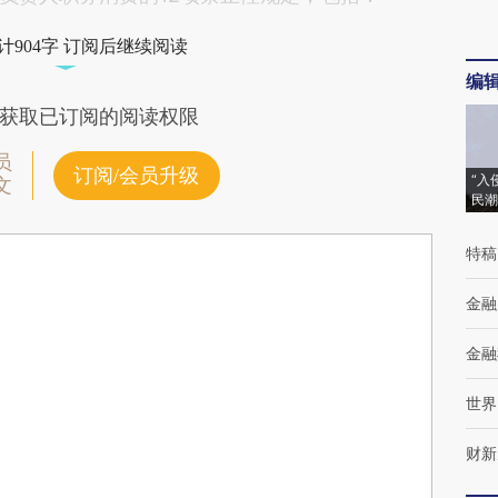
计904字 订阅后继续阅读
编
获取已订阅的阅读权限
员
订阅/会员升级
“入
文
民潮
特稿
金融
金融
世界
财新