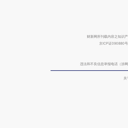
财新网所刊载内容之知识产
京ICP证090880号
违法和不良信息举报电话（涉网络暴力有
关