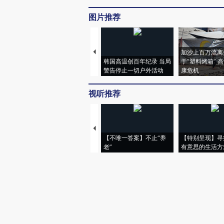
图片推荐
加沙上百万流离
韩国高温创百年纪录 当局
于“塑料烤箱” 
警告停止一切户外活动
康危机
视听推荐
【不唯一答案】不止“养
【特别呈现】寻
老”
有意思的生活方