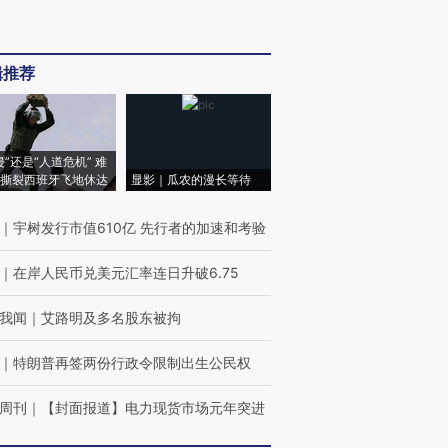
辑推荐
侵”还是“人道危机” 难
撕裂西班牙飞地休达
显影｜瓜农的漫长等待
｜
宇树发行市值610亿 先行者的加速和考验
｜
在岸人民币兑美元汇率连日升破6.75
我闻
｜
艾路明及多名股东被拘
｜
特朗普再签两份行政令限制出生公民权
周刊
｜
【封面报道】电力现货市场元年突进