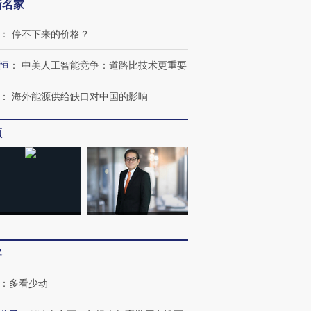
新名家
：
停不下来的价格？
恒
：
中美人工智能竞争：道路比技术更重要
”还是“人道危
湖北宜昌局部短时降雨
哈尔滨遭遇短时极端强降
撕裂西班牙
128毫米 紧急转移近
雨 3小时累计雨量超80毫
秘鲁纳斯
：
海外能源供给缺口对中国的影响
4000人
米
13人遇难
频
进第四届链博
【商旅对话】华住集团
技“链”接产
【特别呈现】寻找100种
CFO：不靠规模取胜，华
【特别呈
有意思的生活方式·第三对
住三大增长引擎是什么？
有意思的
客
：
多看少动