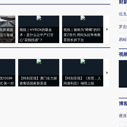
财
伍戈
罗志
失所者困
视线｜HYROX的吸金
视线｜被称为“蟑螂”的印
视线｜“入侵
高温引发健
术：是什么让中产们甘
度Z世代 用街头抗争将教
机”？难民潮
易峘
心“花钱找虐”？
育部长拱下台
飞地休达
视
【推广】走
找100种
【特别呈现】澳门全力探
【特别呈现】《东莞，人
会，让数智科
式·第一对
索葡语国家新渠道
间便利店》倾情上线
业
博
唐涯