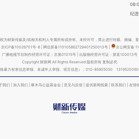
08:
纪违
权为财新传媒及/或相关权利人专属所有或持有。未经许可，禁止进行转载、摘编、
京ICP备10026701号-8
|
网信算备110105862729401250013号
|
京公网安备 11
广播电视节目制作经营许可证：京第01015号
|
出版物经营许可证：第直100013号
Copyright 财新网 All Rights Reserved 版权所有 复制必究
害信息举报、未成年人举报、谣言信息）：010-85905050 13195200605 举报邮
于我们
|
加入我们
|
啄木鸟公益基金会
|
意见与反馈
|
提供新闻线索
|
联系我们
|
友情