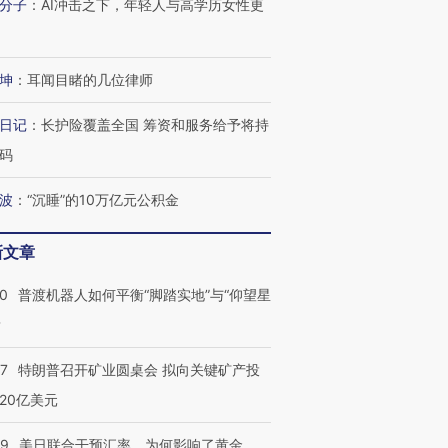
分子
：
AI冲击之下，年轻人与高学历女性更
坤
：
耳闻目睹的几位律师
日记
：
长护险覆盖全国 筹资和服务给予将持
码
波
：
“沉睡”的10万亿元公积金
新文章
00
普渡机器人如何平衡“脚踏实地”与“仰望星
？
57
特朗普召开矿业圆桌会 拟向关键矿产投
20亿美元
09
美日联合干预汇率，为何影响了黄金