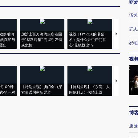
财
伍戈
罗志
致多瑙河
加沙上百万流离失所者困
视线｜HYROX的吸金
马航飞行员
二战沉船与
于“塑料烤箱” 高温引发健
术：是什么让中产们甘
粒摇头丸 尿
易峘
露出
康危机
心“花钱找虐”？
毒品
视
【推广】走
找100种
【特别呈现】澳门全力探
【特别呈现】《东莞，人
会，让数智科
式·第一对
索葡语国家新渠道
间便利店》倾情上线
业
博
唐涯