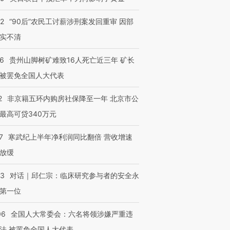
32
“90后”农民工讨薪涉刑案发回重审 因部
实不清
36
贵州山脚树矿难致16人死亡近三年 矿长
被罢免全国人大代表
2
非京籍五环内购房社保降至一年 北京市公
最高可贷340万元
7
寒武纪上半年净利润同比翻倍 营收增速
放缓
53
对话｜邱仁宗：临床研究参与者的安全永
第一位
06
全国人大常委会：六名将领涉嫌严重违
法 被罢免全国人大代表