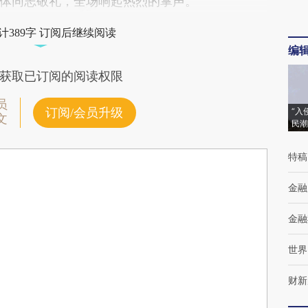
体同志敬礼，全场响起热烈的掌声。
计389字 订阅后继续阅读
编
获取已订阅的阅读权限
员
订阅/会员升级
“入
文
民潮
特稿
金融
金融
世界
财新