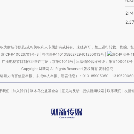
21:
2.
权为财新传媒及/或相关权利人专属所有或持有。未经许可，禁止进行转载、摘编、
京ICP备10026701号-8
|
网信算备110105862729401250013号
|
京公网安备 11
广播电视节目制作经营许可证：京第01015号
|
出版物经营许可证：第直100013号
Copyright 财新网 All Rights Reserved 版权所有 复制必究
害信息举报、未成年人举报、谣言信息）：010-85905050 13195200605 举报邮
于我们
|
加入我们
|
啄木鸟公益基金会
|
意见与反馈
|
提供新闻线索
|
联系我们
|
友情