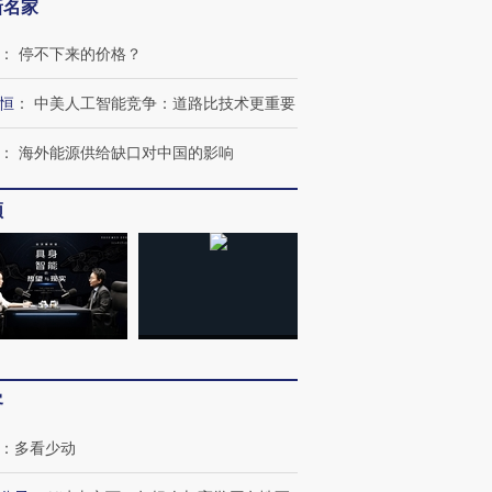
新名家
：
停不下来的价格？
恒
：
中美人工智能竞争：道路比技术更重要
跨国走私7万
视线｜被称为“蟑螂”的印
视线｜“入侵”还是“人道危
检体内含3种
度Z世代 用街头抗争将教
机”？难民潮撕裂西班牙
秘鲁纳斯
：
海外能源供给缺口对中国的影响
育部长拱下台
飞地休达
13人遇难
频
进第四届链博
【商旅对话】华住集团
技“链”接产
【特别呈现】寻找100种
CFO：不靠规模取胜，华
【特别呈
有意思的生活方式·第三对
住三大增长引擎是什么？
有意思的
客
：
多看少动