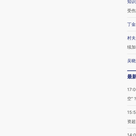
知识
受伤
丁金
村夫
续加
吴晓
最
17:
空”
15:
资超
14: