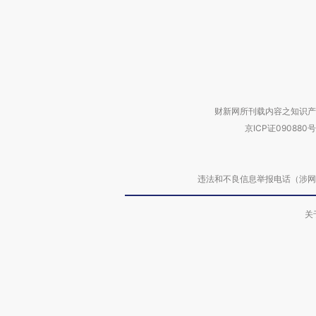
财新网所刊载内容之知识产
京ICP证090880号
违法和不良信息举报电话（涉网络暴力有
关