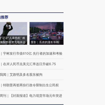
辑推荐
侵”还是“人道危机” 难
撕裂西班牙飞地休达
显影｜瓜农的漫长等待
｜
宇树发行市值610亿 先行者的加速和考验
｜
在岸人民币兑美元汇率连日升破6.75
我闻
｜
艾路明及多名股东被拘
｜
特朗普再签两份行政令限制出生公民权
周刊
｜
【封面报道】电力现货市场元年突进