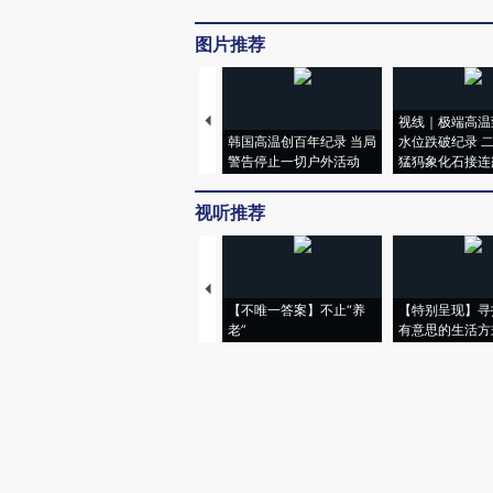
图片推荐
视线｜极端高温
韩国高温创百年纪录 当局
水位跌破纪录 
警告停止一切户外活动
猛犸象化石接连
视听推荐
【不唯一答案】不止“养
【特别呈现】寻
老”
有意思的生活方