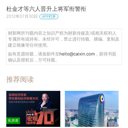
杜金才等六人晋升上将军衔警衔
2012年07月30日
APP打开
财新网所刊载内容之知识产权为财新传媒及/或相关权利人
专属所有或持有。未经许可，禁止进行转载、摘编、复制及
建立镜像等任何使用。
如有意愿转载，请发邮件至
hello@caixin.com
，获得书面
确认及授权后，方可转载。
推荐阅读
私房课