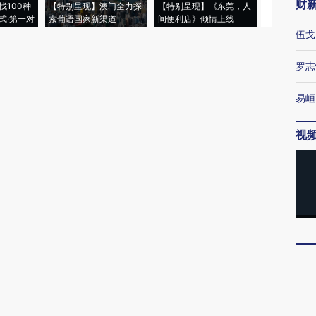
财
找100种
【特别呈现】澳门全力探
【特别呈现】《东莞，人
会，让数智科
式·第一对
索葡语国家新渠道
间便利店》倾情上线
业
伍戈
罗志
易峘
视
博
唐涯