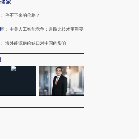
新名家
技“链”接产
【特别呈现】寻找100种
CFO：不靠规模取胜，华
【特别呈
有意思的生活方式·第三对
住三大增长引擎是什么？
有意思的
：
停不下来的价格？
恒
：
中美人工智能竞争：道路比技术更重要
：
海外能源供给缺口对中国的影响
频
客
：
多看少动