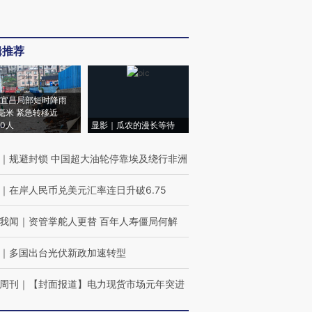
辑推荐
宜昌局部短时降雨
8毫米 紧急转移近
00人
显影｜瓜农的漫长等待
｜
规避封锁 中国超大油轮停靠埃及绕行非洲
｜
在岸人民币兑美元汇率连日升破6.75
我闻
｜
资管掌舵人更替 百年人寿僵局何解
｜
多国出台光伏新政加速转型
周刊
｜
【封面报道】电力现货市场元年突进