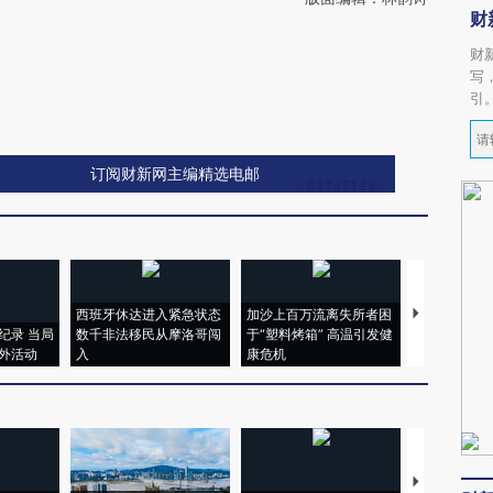
财
财
写
引
订阅财新网主编精选电邮
西班牙休达进入紧急状态
加沙上百万流离失所者困
视线｜HYR
纪录 当局
数千非法移民从摩洛哥闯
于“塑料烤箱” 高温引发健
术：是什么
外活动
入
康危机
心“花钱找虐
【推广】走