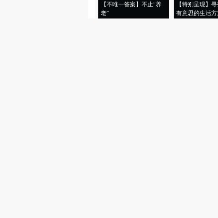
【不唯一答案】不止“养
【特别呈现】寻
老”
有意思的生活方