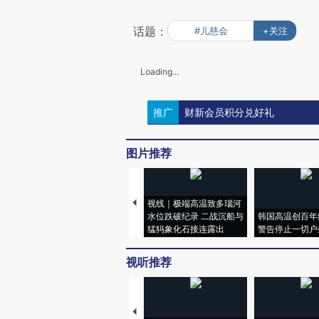
话题：
#儿慈会
+关注
Loading...
推广
财新会员积分兑好礼
图片推荐
视线｜极端高温致多瑙河
水位跌破纪录 二战沉船与
韩国高温创百年
猛犸象化石接连露出
警告停止一切户
视听推荐