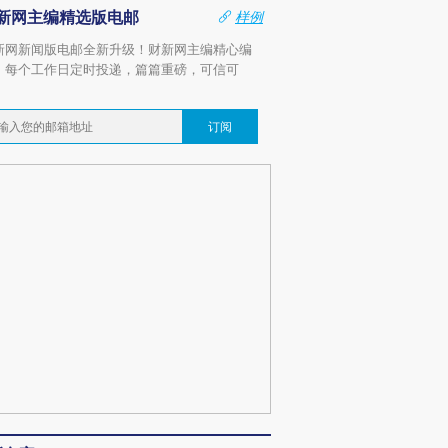
新网主编精选版电邮
样例
新网新闻版电邮全新升级！财新网主编精心编
，每个工作日定时投递，篇篇重磅，可信可
。
订阅
OX的吸金
马航飞行员跨国走私7万
视线｜被称为“蟑螂”的印
让中产们甘
粒摇头丸 尿检体内含3种
度Z世代 用街头抗争将教
秘鲁纳斯
”？
毒品
育部长拱下台
13人遇难
进第四届链博
【商旅对话】华住集团