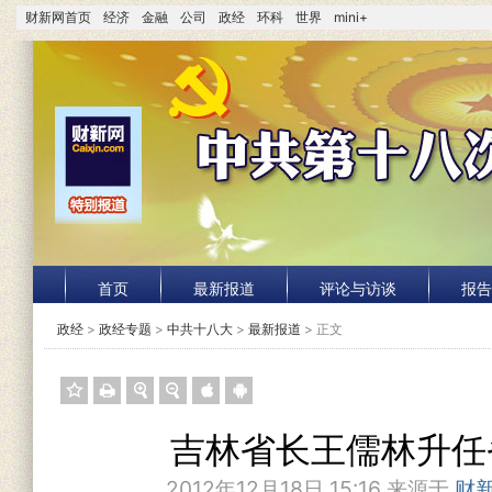
财新网首页
经济
金融
公司
政经
环科
世界
mini+
首页
最新报道
评论与访谈
报告
政经
>
政经专题
>
中共十八大
>
最新报道
> 正文
吉林省长王儒林升任
2012年12月18日 15:16 来源于
财