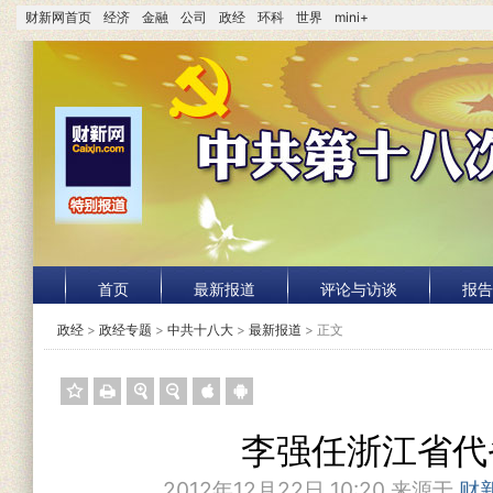
财新网首页
经济
金融
公司
政经
环科
世界
mini+
首页
最新报道
评论与访谈
报告
政经
>
政经专题
>
中共十八大
>
最新报道
> 正文
李强任浙江省代
2012年12月22日 10:20 来源于
财