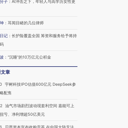
分子
：
AI冲击之下，年轻人与高学历女性更
坤
：
耳闻目睹的几位律师
日记
：
长护险覆盖全国 筹资和服务给予将持
码
波
：
“沉睡”的10万亿元公积金
新文章
0
宇树科技IPO估值600亿元 DeepSeek参
略配售
22
油气市场剧烈波动现套利空间 嘉能可上
扭亏、净利增超50亿美元
6
贝恩资本宣布收购贡茶 在中国大陆无法