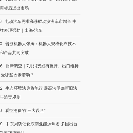
商标后退出市场
6
电动汽车需求高涨驱动澳洲车市增长 中
牌表现强劲｜出海·汽车
00
普渡机器人张涛：机器人规模化靠技术、
和产品共同突破
56
财新调查｜7月消费或有反弹、出口维持
 受哪些因素带动？
42
生态环境法典将施行 最高法明确新旧法
与追责规则
0
看空消费的“三大误区”
59
中东局势催化东南亚能源焦虑 多国出台
新政加速转型