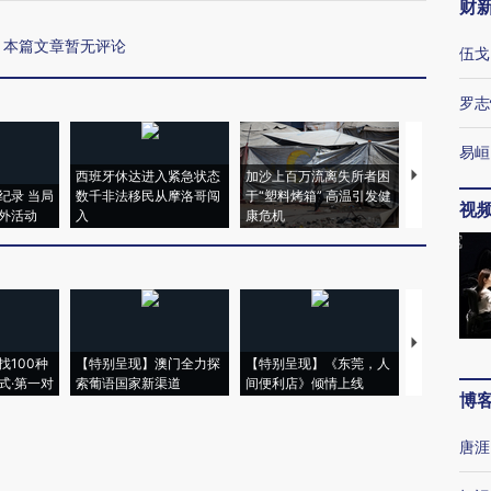
财
本篇文章暂无评论
伍戈
罗志
易峘
西班牙休达进入紧急状态
加沙上百万流离失所者困
视线｜HYR
纪录 当局
数千非法移民从摩洛哥闯
于“塑料烤箱” 高温引发健
术：是什么
视
外活动
入
康危机
心“花钱找虐
【推广】走
找100种
【特别呈现】澳门全力探
【特别呈现】《东莞，人
会，让数智科
式·第一对
索葡语国家新渠道
间便利店》倾情上线
业
博
唐涯