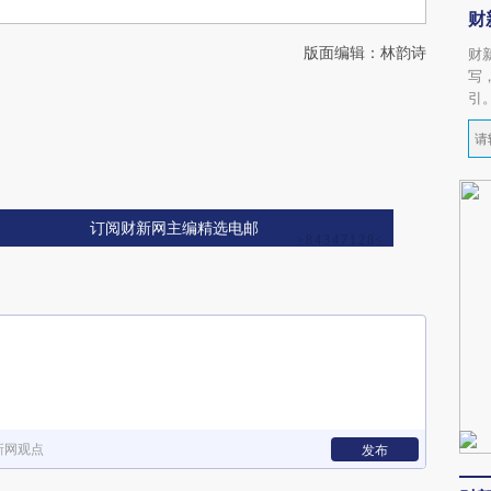
财
版面编辑：林韵诗
财
写
引
订阅财新网主编精选电邮
新网观点
发布