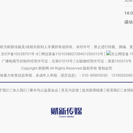
14:
撬动
权为财新传媒及/或相关权利人专属所有或持有。未经许可，禁止进行转载、摘编、
京ICP备10026701号-8
|
网信算备110105862729401250013号
|
京公网安备 11
广播电视节目制作经营许可证：京第01015号
|
出版物经营许可证：第直100013号
Copyright 财新网 All Rights Reserved 版权所有 复制必究
害信息举报、未成年人举报、谣言信息）：010-85905050 13195200605 举报邮
于我们
|
加入我们
|
啄木鸟公益基金会
|
意见与反馈
|
提供新闻线索
|
联系我们
|
友情