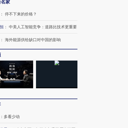
新名家
：
停不下来的价格？
恒
：
中美人工智能竞争：道路比技术更重要
：
海外能源供给缺口对中国的影响
OX的吸金
马航飞行员跨国走私7万
视线｜被称为“蟑螂”的印
让中产们甘
粒摇头丸 尿检体内含3种
度Z世代 用街头抗争将教
秘鲁纳斯
频
”？
毒品
育部长拱下台
13人遇难
进第四届链博
【商旅对话】华住集团
技“链”接产
【特别呈现】寻找100种
CFO：不靠规模取胜，华
【特别呈
有意思的生活方式·第三对
住三大增长引擎是什么？
有意思的
客
：
多看少动