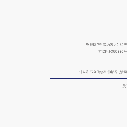
财新网所刊载内容之知识产
京ICP证090880号
违法和不良信息举报电话（涉网络暴力有
关