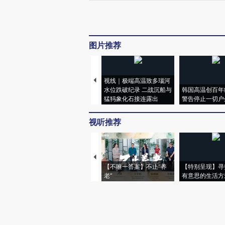
图片推荐
视线｜极端高温致多瑙河
水位跌破纪录 二战沉船与
韩国高温创百年
猛犸象化石接连露出
警告停止一切户
视听推荐
【不唯一答案】不止“养
【特别呈现】寻
老”
有意思的生活方