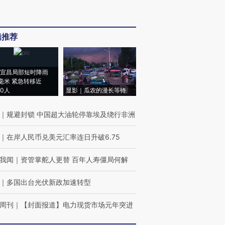
辑推荐
宜昌局部短时降雨
8毫米 紧急转移近
00人
显影｜瓜农的漫长等待
｜
规避封锁 中国超大油轮停靠埃及绕行非洲
｜
在岸人民币兑美元汇率连日升破6.75
我闻
｜
资管掌舵人更替 百年人寿僵局何解
｜
多国出台光伏新政加速转型
周刊
｜
【封面报道】电力现货市场元年突进