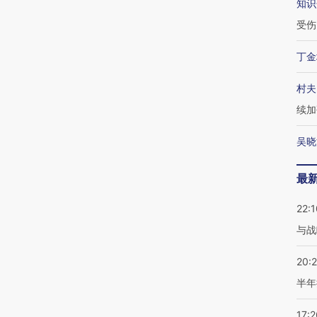
知识
受伤
丁金
村夫
续加
吴晓
最
22:1
与战
20:
半年
17:2