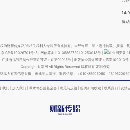
14:
撬动
权为财新传媒及/或相关权利人专属所有或持有。未经许可，禁止进行转载、摘编、
京ICP备10026701号-8
|
网信算备110105862729401250013号
|
京公网安备 11
广播电视节目制作经营许可证：京第01015号
|
出版物经营许可证：第直100013号
Copyright 财新网 All Rights Reserved 版权所有 复制必究
害信息举报、未成年人举报、谣言信息）：010-85905050 13195200605 举报邮
于我们
|
加入我们
|
啄木鸟公益基金会
|
意见与反馈
|
提供新闻线索
|
联系我们
|
友情