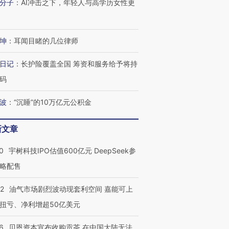
分子
：
AI冲击之下，年轻人与高学历女性更
坤
：
耳闻目睹的几位律师
日记
：
长护险覆盖全国 筹资和服务给予将持
码
波
：
“沉睡”的10万亿元公积金
新文章
0
宇树科技IPO估值600亿元 DeepSeek参
略配售
22
油气市场剧烈波动现套利空间 嘉能可上
扭亏、净利增超50亿美元
6
贝恩资本宣布收购贡茶 在中国大陆无法