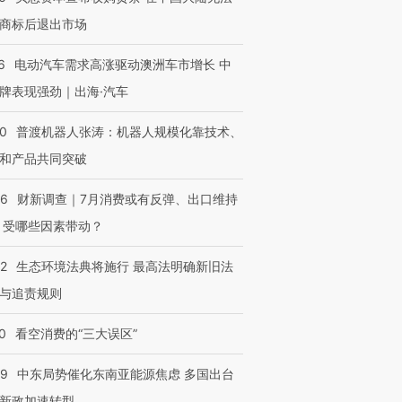
商标后退出市场
6
电动汽车需求高涨驱动澳洲车市增长 中
牌表现强劲｜出海·汽车
00
普渡机器人张涛：机器人规模化靠技术、
和产品共同突破
56
财新调查｜7月消费或有反弹、出口维持
 受哪些因素带动？
42
生态环境法典将施行 最高法明确新旧法
与追责规则
0
看空消费的“三大误区”
59
中东局势催化东南亚能源焦虑 多国出台
新政加速转型