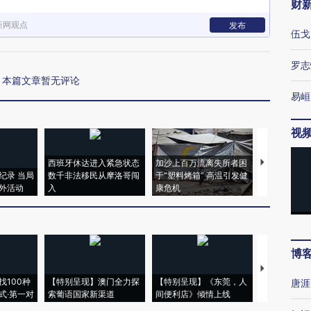
财
新网观点
发布
伍戈
罗志
本篇文章暂无评论
易峘
视
西班牙休达进入紧急状态
加沙上百万流离失所者困
视线｜HYR
纪录 当局
数千非法移民从摩洛哥闯
于“塑料烤箱” 高温引发健
术：是什么
外活动
入
康危机
心“花钱找虐
博
【推广】走
找100种
【特别呈现】澳门全力探
【特别呈现】《东莞，人
会，让数智科
唐涯
式·第一对
索葡语国家新渠道
间便利店》倾情上线
业