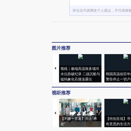
评论仅代表网友个人观点，不代表财
图片推荐
视线｜极端高温致多瑙河
水位跌破纪录 二战沉船与
韩国高温创百年
猛犸象化石接连露出
警告停止一切户
视听推荐
【不唯一答案】不止“养
【特别呈现】寻
老”
有意思的生活方