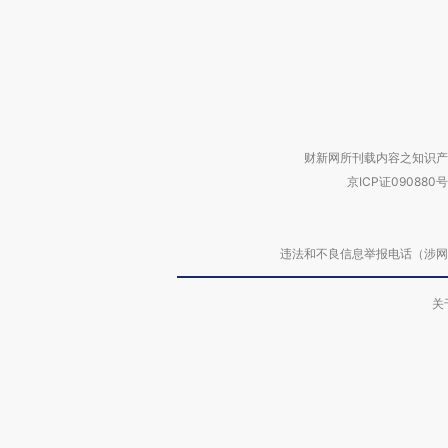
财新网所刊载内容之知识产
京ICP证090880号
违法和不良信息举报电话（涉网络暴力有
关