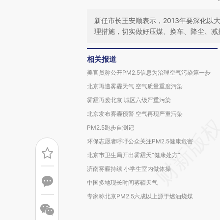
新任市长王安顺表示，2013年要深化以大
理措施，切实做好压煤、换车、降尘、减
相关报道
美官员称公开PM2.5信息为治理空气污染第一步
北京再遭雾霾天气 空气质量重度污染
雾霾再袭北京 城区六级严重污染
北京发布雾霾预警 空气再现严重污染
PM2.5跑步自测记
环保志愿者呼吁公众关注PM2.5健康危害
北京市卫生局开出雾霾天“健康处方”
济南雾霾持续 小学生室内做体操
中国多地现长时间雾霾天气
专家称北京PM2.5六成以上源于燃油烧煤