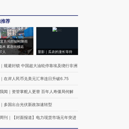
辑推荐
宜昌局部短时降雨
8毫米 紧急转移近
00人
显影｜瓜农的漫长等待
｜
规避封锁 中国超大油轮停靠埃及绕行非洲
｜
在岸人民币兑美元汇率连日升破6.75
我闻
｜
资管掌舵人更替 百年人寿僵局何解
｜
多国出台光伏新政加速转型
周刊
｜
【封面报道】电力现货市场元年突进