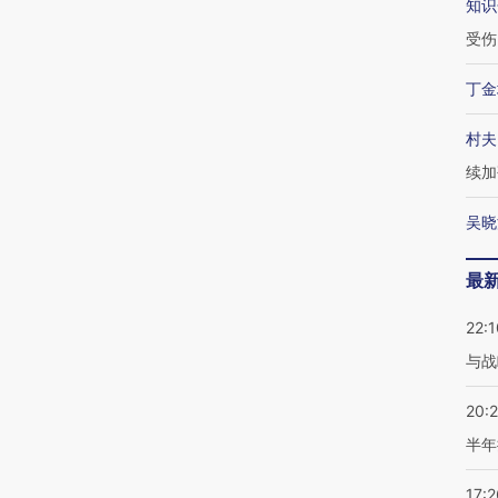
知识
受伤
丁金
村夫
续加
吴晓
最
22:1
与战
20:
半年
17:2