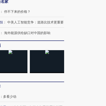
新名家
：
停不下来的价格？
恒
：
中美人工智能竞争：道路比技术更重要
：
海外能源供给缺口对中国的影响
频
OX的吸金
马航飞行员跨国走私7万
视线｜被称为“蟑螂”的印
让中产们甘
粒摇头丸 尿检体内含3种
度Z世代 用街头抗争将教
秘鲁纳斯
”？
毒品
育部长拱下台
13人遇难
客
进第四届链博
【商旅对话】华住集团
技“链”接产
【特别呈现】寻找100种
CFO：不靠规模取胜，华
【特别呈
：
多看少动
有意思的生活方式·第三对
住三大增长引擎是什么？
有意思的