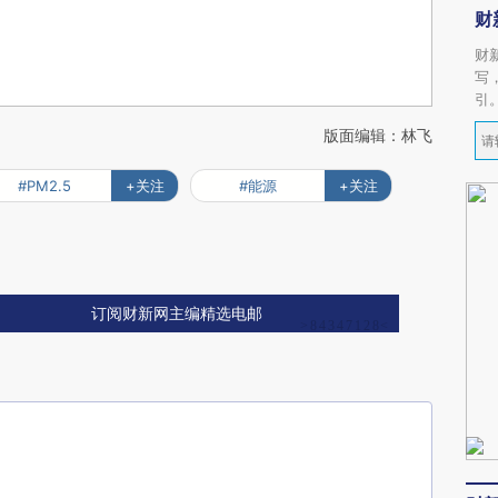
财
财
写
引
版面编辑：林飞
#PM2.5
+关注
#能源
+关注
订阅财新网主编精选电邮