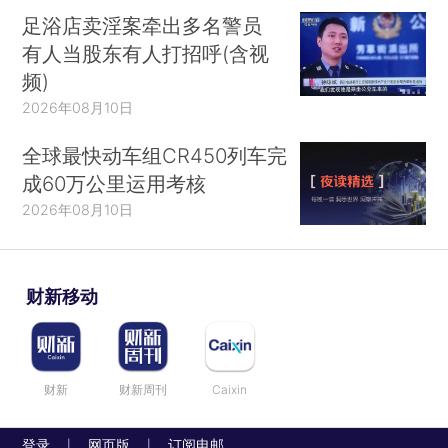
足浴店卖淫案牵出多名警员
有人当股东有人打招呼(含视
频)
2026年08月10日
全球最快动车组CR450列车完
成60万公里运用考核
2026年08月10日
财新移动
财新
财新周刊
Caixin
登录
网页版
订阅电邮
|
|