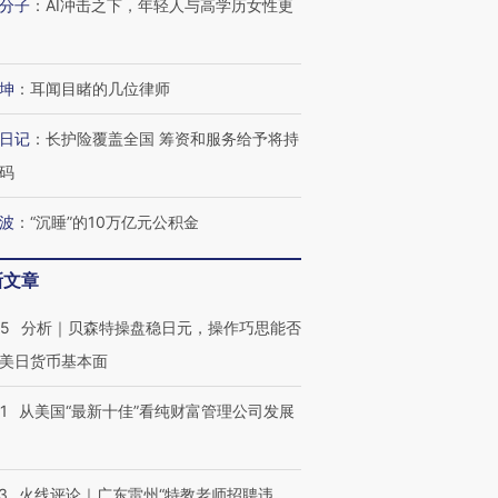
分子
：
AI冲击之下，年轻人与高学历女性更
进第四届链博
【商旅对话】华住集团
技“链”接产
【特别呈现】寻找100种
CFO：不靠规模取胜，华
【特别呈
有意思的生活方式·第三对
住三大增长引擎是什么？
有意思的
坤
：
耳闻目睹的几位律师
日记
：
长护险覆盖全国 筹资和服务给予将持
码
波
：
“沉睡”的10万亿元公积金
新文章
05
分析｜贝森特操盘稳日元，操作巧思能否
美日货币基本面
1
从美国“最新十佳”看纯财富管理公司发展
3
火线评论｜广东雷州“特教老师招聘违