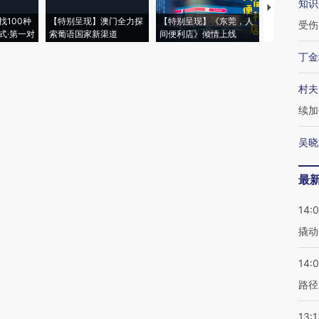
知识
【推广】走
找100种
【特别呈现】澳门全力探
【特别呈现】《东莞，人
会，让数智科
受伤
式·第一对
索葡语国家新渠道
间便利店》倾情上线
业
丁金
村夫
续加
吴晓
最
14:
撬动
14:0
路径
13:1