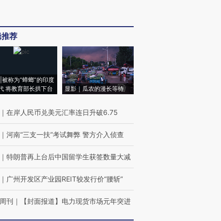
辑推荐
|被称为“蟑螂”的印度
代 将教育部长拱下台
显影｜瓜农的漫长等待
｜
在岸人民币兑美元汇率连日升破6.75
｜
河南“三支一扶”考试舞弊 警方介入侦查
｜
特朗普再上台后中国留学生获签数量大减
｜
广州开发区产业园REIT较发行价“腰斩”
周刊
｜
【封面报道】电力现货市场元年突进