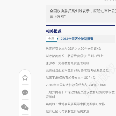
全国政协委员葛剑雄表示，应通过审计公开
育上没有”
相关报道
专题
2013全国两会特别报道
教育经费支出占GDP之比20年来首超4%
财政部副部长：教育经费必须“用到刀刃上”
张少春：完善教育经费监管机制
葛剑雄当面质问教育部长 要求就考研漏题道歉
温家宝:确保教育经费支出占GDP4%
2010年全国财政性教育经费占GDP的3.66%
【地方两会】广东政协委员建议教育经费向学前教
育倾斜
葛剑雄：世博会既要展示中国更要学习世界
教育社区化与农村教育经费来源