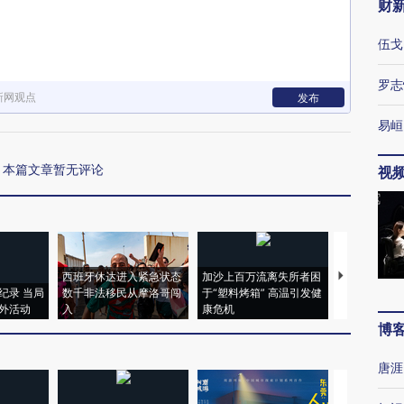
财
伍戈
罗志
新网观点
发布
易峘
本篇文章暂无评论
视
西班牙休达进入紧急状态
加沙上百万流离失所者困
马航飞行员
纪录 当局
数千非法移民从摩洛哥闯
于“塑料烤箱” 高温引发健
粒摇头丸 尿
外活动
入
康危机
毒品
博
唐涯