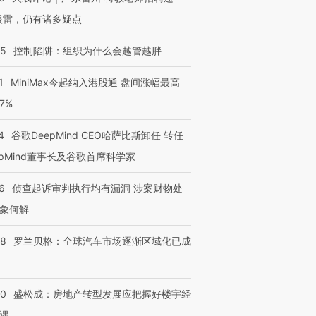
很雷，仍有诸多疑点
05
控制陷阱：组织为什么会越管越胖
1
MiniMax今起纳入港股通 盘间涨幅最高
77%
4
谷歌DeepMind CEO哈萨比斯卸任 转任
epMind董事长及谷歌首席科学家
6
侦查起诉审判执行均有漏洞 涉案财物处
象何解
58
罗兰贝格：全球汽车市场逐渐区域化已成
50
盛松成：房地产转型发展应把握好楼宇经
遇