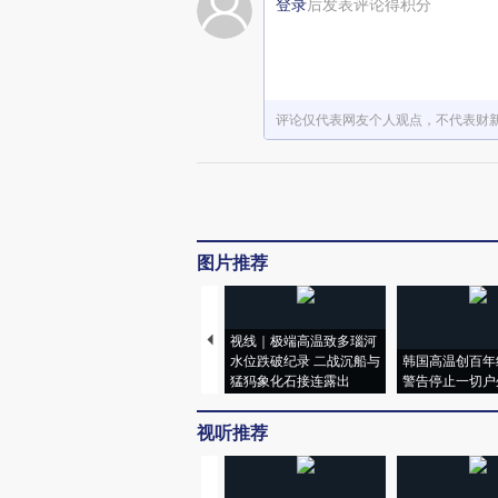
登录
后发表评论得积分
评论仅代表网友个人观点，不代表财
图片推荐
视线｜极端高温致多瑙河
水位跌破纪录 二战沉船与
韩国高温创百年
猛犸象化石接连露出
警告停止一切户
视听推荐