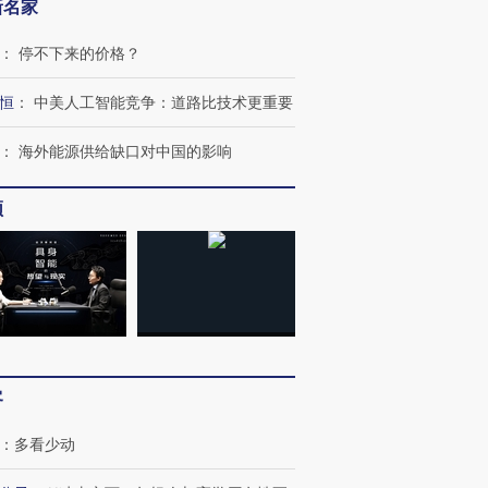
新名家
：
停不下来的价格？
恒
：
中美人工智能竞争：道路比技术更重要
：
海外能源供给缺口对中国的影响
频
跨国走私7万
视线｜HY
检体内含3种
泽连斯基密集出访美英 索
秘鲁纳斯卡观光飞机坠毁
术：是什
要防空导弹“救急”
13人遇难
心“花钱找
客
：
多看少动