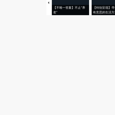
【不唯一答案】不止“养
【特别呈现】寻
老”
有意思的生活方