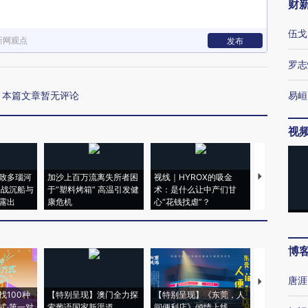
财
伍戈
新网观点
发布
罗志
本篇文章暂无评论
易峘
视
致多瑙河
加沙上百万流离失所者困
视线｜HYROX的吸金
马航飞行员
二战沉船与
于“塑料烤箱” 高温引发健
术：是什么让中产们甘
粒摇头丸 尿
露出
康危机
心“花钱找虐”？
毒品
博
唐涯
【推广】走
找100种
【特别呈现】澳门全力探
【特别呈现】《东莞，人
会，让数智科
式·第一对
索葡语国家新渠道
间便利店》倾情上线
业