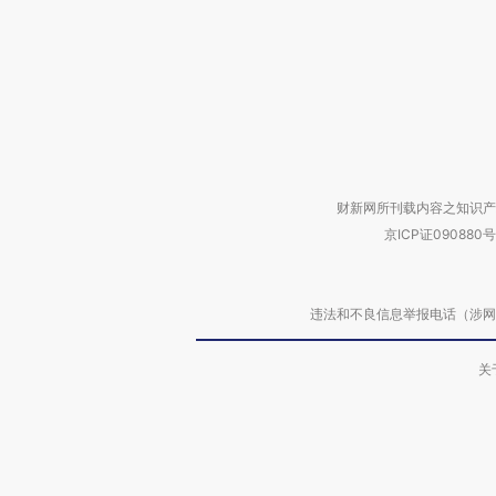
财新网所刊载内容之知识产
京ICP证090880号
违法和不良信息举报电话（涉网络暴力有
关