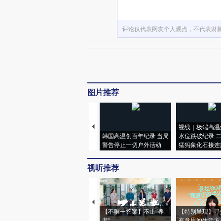
评论仅代表网友个人观点，不代表财
图片推荐
视线｜极端高温
韩国高温创百年纪录 当局
水位跌破纪录 
警告停止一切户外活动
猛犸象化石接连
视听推荐
【不唯一答案】不止“养
【特别呈现】寻
老”
有意思的生活方