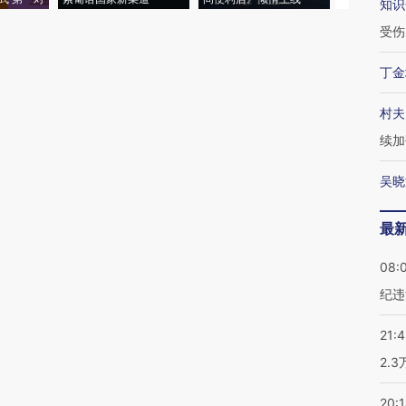
知识
受伤
丁金
村夫
续加
吴晓
最
08:
纪违
21:
2.
20: