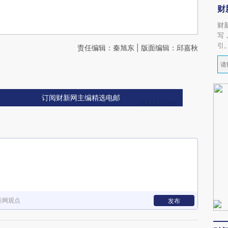
财
财
写
引
责任编辑：秦旭东 | 版面编辑：邱嘉秋
订阅财新网主编精选电邮
新网观点
发布