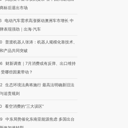
商标后退出市场
6
电动汽车需求高涨驱动澳洲车市增长 中
牌表现强劲｜出海·汽车
00
普渡机器人张涛：机器人规模化靠技术、
和产品共同突破
56
财新调查｜7月消费或有反弹、出口维持
 受哪些因素带动？
42
生态环境法典将施行 最高法明确新旧法
与追责规则
0
看空消费的“三大误区”
59
中东局势催化东南亚能源焦虑 多国出台
新政加速转型