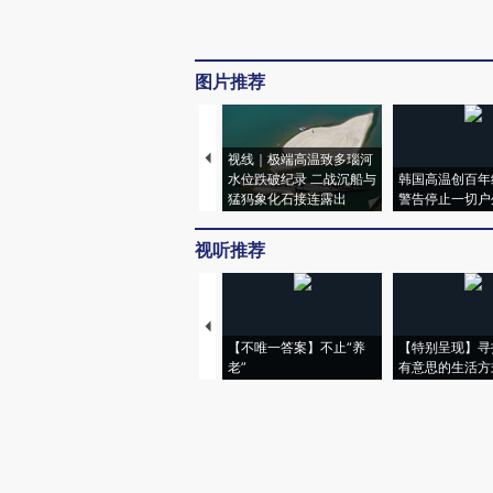
图片推荐
视线｜极端高温致多瑙河
水位跌破纪录 二战沉船与
韩国高温创百年
猛犸象化石接连露出
警告停止一切户
视听推荐
【不唯一答案】不止“养
【特别呈现】寻
老”
有意思的生活方