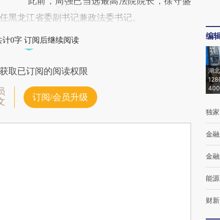
此前，周强已当选最高法院院长，徐守盛
任黑龙江省委副书记兼政法委书记。
编
共计0字 订阅后继续阅读
获取已订阅的阅读权限
湖北
12
40
员
订阅/会员升级
文
独家
金融
金融
能源
财新