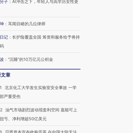
分子
：
AI冲击之下，年轻人与高学历女性更
坤
：
耳闻目睹的几位律师
日记
：
长护险覆盖全国 筹资和服务给予将持
码
波
：
“沉睡”的10万亿元公积金
新文章
1
北京化工大学发生实验室安全事故 一学
部严重受伤
22
油气市场剧烈波动现套利空间 嘉能可上
扭亏、净利增超50亿美元
6
贝恩资本宣布收购贡茶 在中国大陆无法