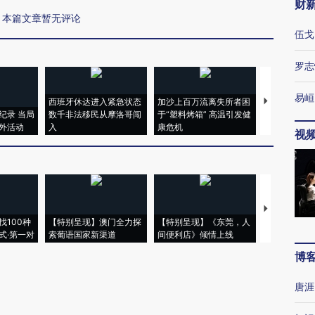
财
本篇文章暂无评论
伍戈
罗志
易峘
西班牙休达进入紧急状态
加沙上百万流离失所者困
视线｜HYR
纪录 当局
数千非法移民从摩洛哥闯
于“塑料烤箱” 高温引发健
术：是什么
外活动
入
康危机
心“花钱找虐
视
【推广】走
找100种
【特别呈现】澳门全力探
【特别呈现】《东莞，人
会，让数智科
式·第一对
索葡语国家新渠道
间便利店》倾情上线
业
博
唐涯