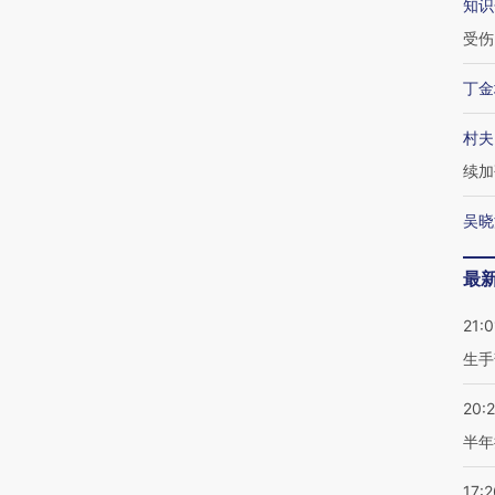
知识
受伤
丁金
村夫
续加
吴晓
最
21:0
生手
20:
半年
17:2