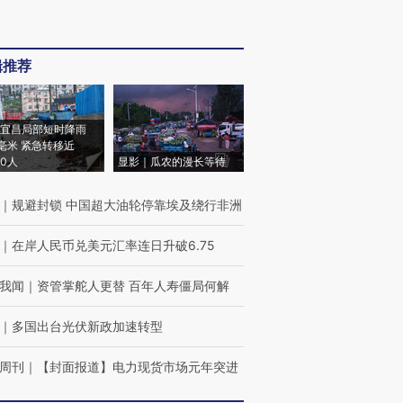
辑推荐
宜昌局部短时降雨
8毫米 紧急转移近
00人
显影｜瓜农的漫长等待
｜
规避封锁 中国超大油轮停靠埃及绕行非洲
｜
在岸人民币兑美元汇率连日升破6.75
我闻
｜
资管掌舵人更替 百年人寿僵局何解
｜
多国出台光伏新政加速转型
周刊
｜
【封面报道】电力现货市场元年突进