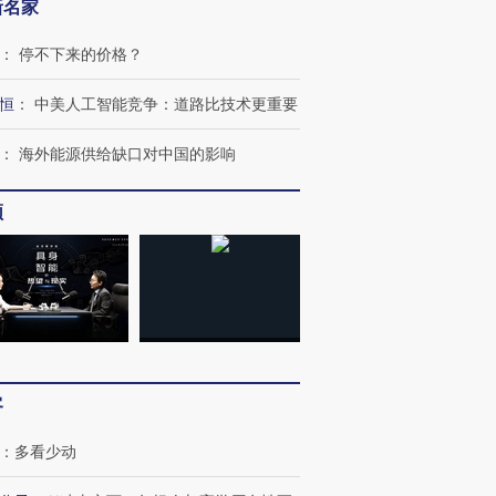
新名家
：
停不下来的价格？
恒
：
中美人工智能竞争：道路比技术更重要
：
海外能源供给缺口对中国的影响
OX的吸金
马航飞行员跨国走私7万
视线｜被称为“蟑螂”的印
让中产们甘
粒摇头丸 尿检体内含3种
度Z世代 用街头抗争将教
秘鲁纳斯
”？
毒品
育部长拱下台
13人遇难
频
进第四届链博
【商旅对话】华住集团
技“链”接产
【特别呈现】寻找100种
CFO：不靠规模取胜，华
【特别呈
有意思的生活方式·第三对
住三大增长引擎是什么？
有意思的
客
：
多看少动