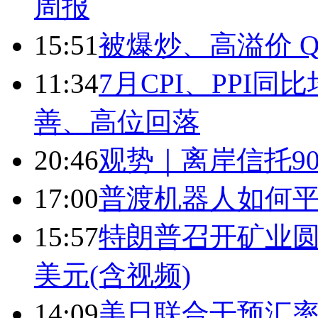
周报
15:51
被爆炒、高溢价 Q
11:34
7月CPI、PPI同
善、高位回落
20:46
观势｜离岸信托9
17:00
普渡机器人如何平
15:57
特朗普召开矿业圆
美元(含视频)
14:09
美日联合干预汇