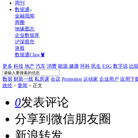
周刊
数据通
金融我闻
商圈
地缘图志
企业数据库
沪深股市
港股
数据通Claw🦞
更多
科技
地产
汽车
消费
能源
健康
环科
民生
ESG
数字说
比
数据
财新一线
私房课
会议
Promotion
运动家
企业用户
应用下
政经
>
要闻
>
正文
0
发表评论
分享到微信朋友圈
新浪转发