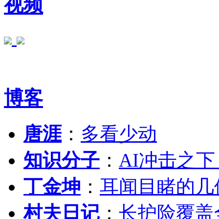
视频
博客
唐涯
：
多看少动
知识分子
：
AI冲击之
丁金坤
：
耳闻目睹的几
村夫日记
：
长护险覆盖