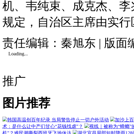
机、韦纯束、成克杰、李
规定，自治区主席由实行
责任编辑：秦旭东 | 版
Loading...
推广
图片推荐
韩国高温创百年纪录 当局警告停止一切户外活动
加沙上百
术：是什么让中产们甘心“花钱找虐”？
视线｜被称为“蟑螂”
机”？难民潮撕裂西班牙飞地休达
湖北宜昌局部短时降雨128毫