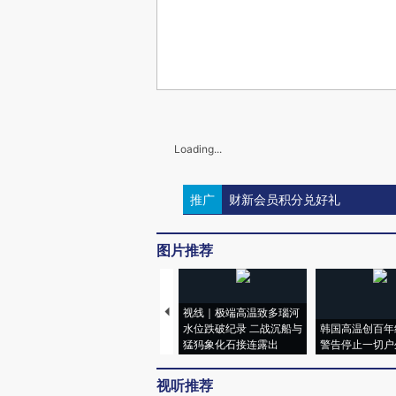
Loading...
推广
财新会员积分兑好礼
图片推荐
视线｜极端高温致多瑙河
水位跌破纪录 二战沉船与
韩国高温创百年
猛犸象化石接连露出
警告停止一切户
视听推荐