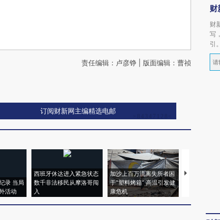
财
财
写
引
责任编辑：卢彦铮 | 版面编辑：曹祯
订阅财新网主编精选电邮
西班牙休达进入紧急状态
加沙上百万流离失所者困
马航飞行员
纪录 当局
数千非法移民从摩洛哥闯
于“塑料烤箱” 高温引发健
粒摇头丸 尿
外活动
入
康危机
毒品