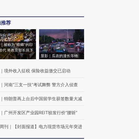
辑推荐
｜被称为“蟑螂”的印
世代 将教育部长拱下
显影｜瓜农的漫长等待
｜
境外收入征税 保险收益缴交已启动
｜
河南“三支一扶”考试舞弊 警方介入侦查
｜
特朗普再上台后中国留学生获签数量大减
｜
广州开发区产业园REIT较发行价“腰斩”
周刊
｜
【封面报道】电力现货市场元年突进