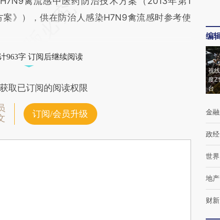
7N9禽流感中医药防治技术方案（2013年第1
案》），供在防治人感染H7N9禽流感时参考使
编
计963字 订阅后继续阅读
视线
度Z
获取已订阅的阅读权限
台
员
金融
订阅/会员升级
文
政经
世界
地产
财新