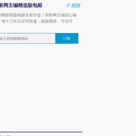
新网主编精选版电邮
样例
新网新闻版电邮全新升级！财新网主编精心编
，每个工作日定时投递，篇篇重磅，可信可
。
订阅
跨国走私7万
视线｜HY
检体内含3种
泽连斯基密集出访美英 索
秘鲁纳斯卡观光飞机坠毁
术：是什
要防空导弹“救急”
13人遇难
心“花钱找