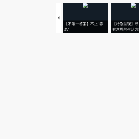
【不唯一答案】不止“养
【特别呈现】寻
老”
有意思的生活方