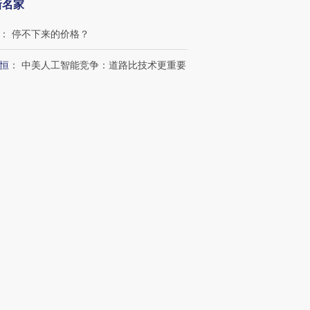
新名家
：
停不下来的价格？
进第四届链博
【商旅对话】华住集团
技“链”接产
【特别呈现】寻找100种
CFO：不靠规模取胜，华
【特别呈
恒
：
中美人工智能竞争：道路比技术更重要
有意思的生活方式·第三对
住三大增长引擎是什么？
有意思的
：
海外能源供给缺口对中国的影响
频
客
：
多看少动