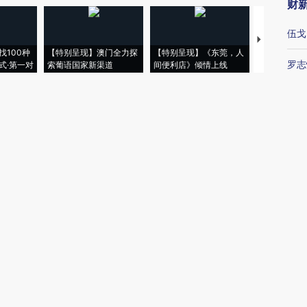
财
伍戈
【推广】走
找100种
【特别呈现】澳门全力探
【特别呈现】《东莞，人
会，让数智科
罗志
式·第一对
索葡语国家新渠道
间便利店》倾情上线
业
易峘
视
博
唐涯