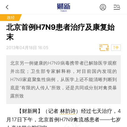
政经
北京首例H7N9患者治疗及康复始
末
2013年04月18日 16:05
T中
北京另一例健康的H7N9病毒携带者已解除医学观察
并出院；卫生部专家解释称，对目前国内发现的
H7N9家庭聚集性病例，从医学上还不能清晰判断到
底是“有限的人传人”所致，还是共同或分别对禽类暴
露所致
【财新网】（记者
林韵诗
）
经过七天治疗，4
月17日下午，北京首例H7N9禽流感患者——七岁