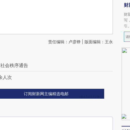
财
财
写
引
责任编辑：卢彦铮 | 版面编辑：王永
区社会秩序通告
余人次
订阅财新网主编精选电邮