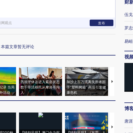
财
伍戈
新网观点
发布
罗志
易峘
本篇文章暂无评论
视
西班牙休达进入紧急状态
加沙上百万流离失所者困
马航飞行员
纪录 当局
数千非法移民从摩洛哥闯
于“塑料烤箱” 高温引发健
粒摇头丸 尿
外活动
入
康危机
毒品
博
唐涯
【推广】走
找100种
【特别呈现】澳门全力探
【特别呈现】《东莞，人
会，让数智科