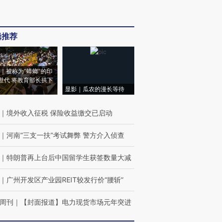
辑推荐
｜被称为“蟑螂”的印
世代 将教育部长拱下
显影｜瓜农的漫长等待
｜
境外收入征税 保险收益缴交已启动
｜
河南“三支一扶”考试舞弊 警方介入侦查
｜
特朗普再上台后中国留学生获签数量大减
｜
广州开发区产业园REIT较发行价“腰斩”
周刊
｜
【封面报道】电力现货市场元年突进