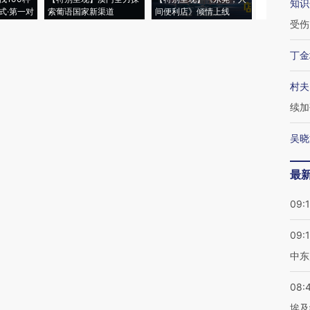
知识
式·第一对
索葡语国家新渠道
间便利店》倾情上线
业
受伤
丁金
村夫
续加
吴晓
最
09:
09:
中东
08:
埃及