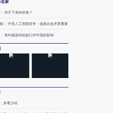
新名家
：
停不下来的价格？
恒
：
中美人工智能竞争：道路比技术更重要
：
海外能源供给缺口对中国的影响
频
跨国走私7万
视线｜HY
检体内含3种
泽连斯基密集出访美英 索
秘鲁纳斯卡观光飞机坠毁
术：是什
要防空导弹“救急”
13人遇难
心“花钱找
客
：
多看少动
进第四届链博
【商旅对话】华住集团
技“链”接产
【特别呈现】寻找100种
CFO：不靠规模取胜，华
【特别呈