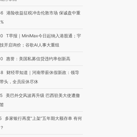
36
港险收益征税冲击伦敦市场 保诚盘中重
3%
20
T早报｜MiniMax今日起纳入港股通；宇
技开启询价；谷歌AI人事大重组
30
惠誉：美国私募信贷违约率创新高
48
财经早知道｜河南带薪休假新政：领导
带头，全员应休尽休
05
美巴外交风波再升级 巴西驻美大使遭撤
签
5
多家银行再度“上架”五年期大额存单 有何
？