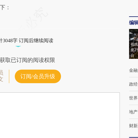
下：
编
3048字 订阅后继续阅读
视线
度Z
台
获取已订阅的阅读权限
金融
员
订阅/会员升级
文
政经
世界
地产
财新