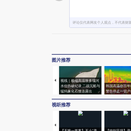
评论仅代表网友个人观点，不代表财
图片推荐
视线｜极端高温致多瑙河
水位跌破纪录 二战沉船与
韩国高温创百年
猛犸象化石接连露出
警告停止一切户
视听推荐
【不唯一答案】不止“养
【特别呈现】寻