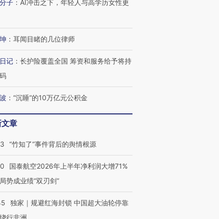
分子
：
AI冲击之下，年轻人与高学历女性更
有意思的生活方式·第三对
住三大增长引擎是什么？
有意思的
坤
：
耳闻目睹的几位律师
日记
：
长护险覆盖全国 筹资和服务给予将持
码
波
：
“沉睡”的10万亿元公积金
新文章
13
“竹知了”事件背后的舆情根源
10
国泰航空2026年上半年净利润大增71%
局势成业绩“双刃剑”
45
独家｜规避红海封锁 中国超大油轮停靠
绕行非洲