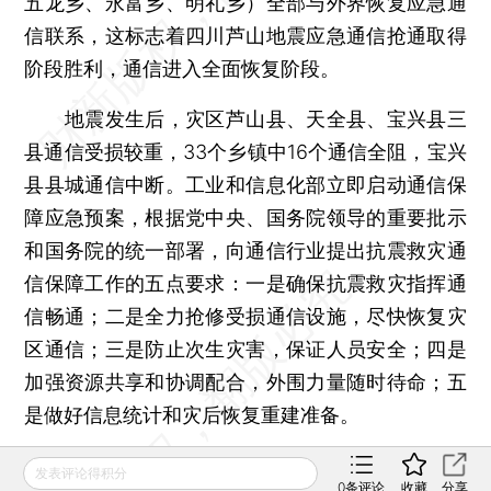
五龙乡、永富乡、明礼乡）全部与外界恢复应急通
信联系，这标志着四川芦山地震应急通信抢通取得
阶段胜利，通信进入全面恢复阶段。
地震发生后，灾区芦山县、天全县、宝兴县三
县通信受损较重，33个乡镇中16个通信全阻，宝兴
县县城通信中断。工业和信息化部立即启动通信保
障应急预案，根据党中央、国务院领导的重要批示
和国务院的统一部署，向通信行业提出抗震救灾通
信保障工作的五点要求：一是确保抗震救灾指挥通
信畅通；二是全力抢修受损通信设施，尽快恢复灾
区通信；三是防止次生灾害，保证人员安全；四是
加强资源共享和协调配合，外围力量随时待命；五
是做好信息统计和灾后恢复重建准备。
页面加载中...
发表评论得积分
0
条评论
收藏
分享