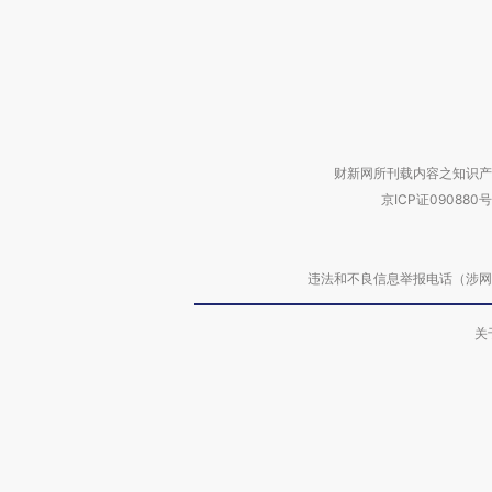
财新网所刊载内容之知识产
京ICP证090880号
违法和不良信息举报电话（涉网络暴力有
关