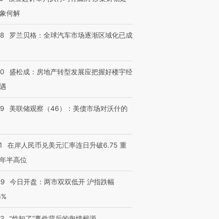
象何解
58
罗兰贝格：全球汽车市场逐渐区域化已成
50
盛松成：房地产转型发展应把握好楼宇经
遇
39
美联储观察（46）：美债市场对沃什的
1
在岸人民币兑美元汇率连日升破6.75 重
年半高位
29
今日开盘：两市双双低开 沪指跌幅
6%
13
“竹知了”事件背后的舆情根源