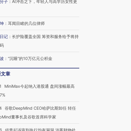
分子
：
AI冲击之下，年轻人与高学历女性更
进第四届链博
【商旅对话】华住集团
技“链”接产
【特别呈现】寻找100种
CFO：不靠规模取胜，华
【特别呈
有意思的生活方式·第三对
住三大增长引擎是什么？
有意思的
坤
：
耳闻目睹的几位律师
日记
：
长护险覆盖全国 筹资和服务给予将持
码
波
：
“沉睡”的10万亿元公积金
新文章
1
MiniMax今起纳入港股通 盘间涨幅最高
77%
4
谷歌DeepMind CEO哈萨比斯卸任 转任
epMind董事长及谷歌首席科学家
6
侦查起诉审判执行均有漏洞 涉案财物处