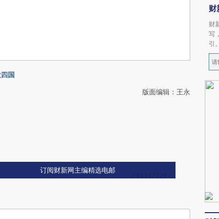
财
财
写
引
欧四国
版面编辑：王永
订阅财新网主编精选电邮