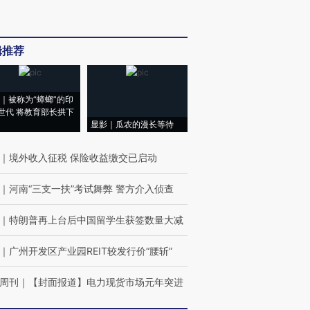
辑推荐
｜被称为“蟑螂”的印
世代 将教育部长拱下
显影｜瓜农的漫长等待
｜
境外收入征税 保险收益缴交已启动
｜
河南“三支一扶”考试舞弊 警方介入侦查
｜
特朗普再上台后中国留学生获签数量大减
｜
广州开发区产业园REIT较发行价“腰斩”
周刊
｜
【封面报道】电力现货市场元年突进