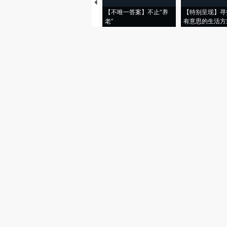
【不唯一答案】不止“养
【特别呈现】寻
老”
有意思的生活方