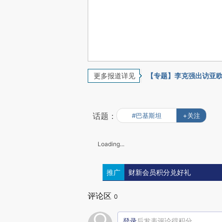
更多报道详见
【专题】李克强出访亚
话题：
#巴基斯坦
+关注
Loading...
推广
财新会员积分兑好礼
评论区
0
登录
后发表评论得积分