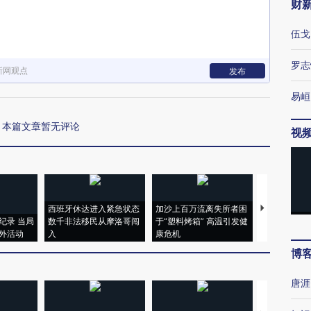
财
伍戈
罗志
新网观点
发布
易峘
本篇文章暂无评论
视
西班牙休达进入紧急状态
加沙上百万流离失所者困
马航飞行员
纪录 当局
数千非法移民从摩洛哥闯
于“塑料烤箱” 高温引发健
粒摇头丸 尿
外活动
入
康危机
毒品
博
唐涯