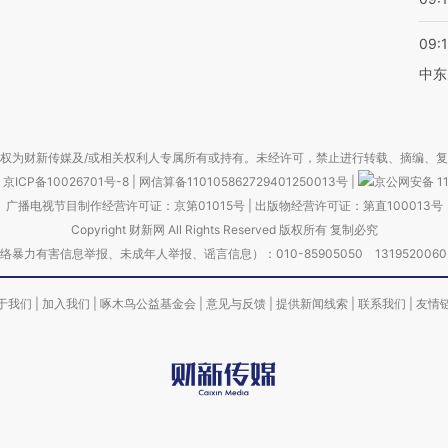
09:
中东
权为财新传媒及/或相关权利人专属所有或持有。未经许可，禁止进行转载、摘编、
京ICP备10026701号-8
|
网信算备110105862729401250013号
|
京公网安备 11
广播电视节目制作经营许可证：京第01015号
|
出版物经营许可证：第直100013号
Copyright 财新网 All Rights Reserved 版权所有 复制必究
害信息举报、未成年人举报、谣言信息）：010-85905050 13195200605 举报邮
于我们
|
加入我们
|
啄木鸟公益基金会
|
意见与反馈
|
提供新闻线索
|
联系我们
|
友情