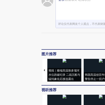
评论仅代表网友个人观点，不代表财
图片推荐
视线｜极端高温致多瑙河
水位跌破纪录 二战沉船与
韩国高温创百年
猛犸象化石接连露出
警告停止一切户
视听推荐