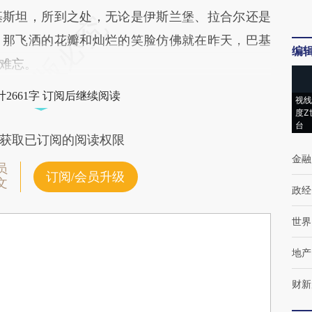
基斯坦，所到之处，无论是伊斯兰堡、拉合尔还是
，那飞洒的花瓣和灿烂的笑脸仿佛就在昨天，巴基
编
难忘。
2661字 订阅后继续阅读
视线
度Z
台
获取已订阅的阅读权限
金融
员
订阅/会员升级
文
政经
世界
地产
财新