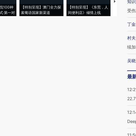
知识
【推广】走
找100种
【特别呈现】澳门全力探
【特别呈现】《东莞，人
会，让数智科
受伤
式·第一对
索葡语国家新渠道
间便利店》倾情上线
业
丁金
村夫
续加
吴晓
最
12:2
22.
12:1
De
11:5