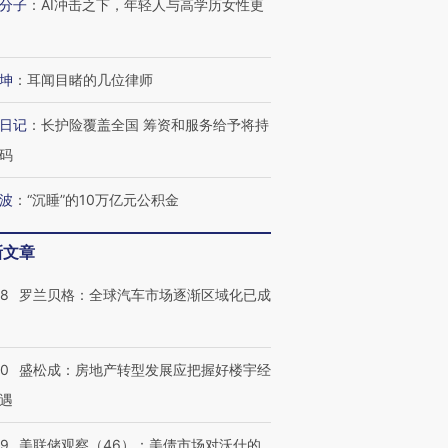
分子
：
AI冲击之下，年轻人与高学历女性更
坤
：
耳闻目睹的几位律师
日记
：
长护险覆盖全国 筹资和服务给予将持
码
波
：
“沉睡”的10万亿元公积金
新文章
58
罗兰贝格：全球汽车市场逐渐区域化已成
50
盛松成：房地产转型发展应把握好楼宇经
遇
39
美联储观察（46）：美债市场对沃什的