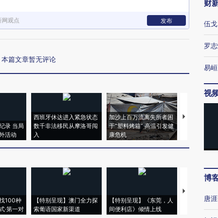
财
新网观点
发布
伍戈
罗志
本篇文章暂无评论
易峘
视
西班牙休达进入紧急状态
加沙上百万流离失所者困
马航飞行员
纪录 当局
数千非法移民从摩洛哥闯
于“塑料烤箱” 高温引发健
粒摇头丸 尿
外活动
入
康危机
毒品
博
【推广】走
唐涯
找100种
【特别呈现】澳门全力探
【特别呈现】《东莞，人
会，让数智科
式·第一对
索葡语国家新渠道
间便利店》倾情上线
业