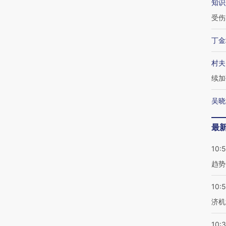
知识
受伤
丁金
村夫
续加
吴晓
最
10:
趋势
10:
济机
10: