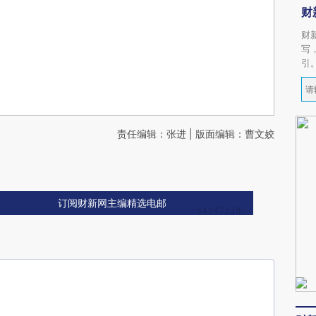
财
财
写
引
责任编辑：张进 | 版面编辑：曹文姣
订阅财新网主编精选电邮