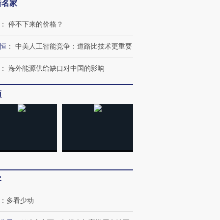
新名家
：
停不下来的价格？
恒
：
中美人工智能竞争：道路比技术更重要
：
海外能源供给缺口对中国的影响
频
跨国走私7万
视线｜HY
检体内含3种
泽连斯基密集出访美英 索
秘鲁纳斯卡观光飞机坠毁
术：是什
要防空导弹“救急”
13人遇难
心“花钱找
客
进第四届链博
【商旅对话】华住集团
：
多看少动
技“链”接产
【特别呈现】寻找100种
CFO：不靠规模取胜，华
【特别呈
有意思的生活方式·第三对
住三大增长引擎是什么？
有意思的