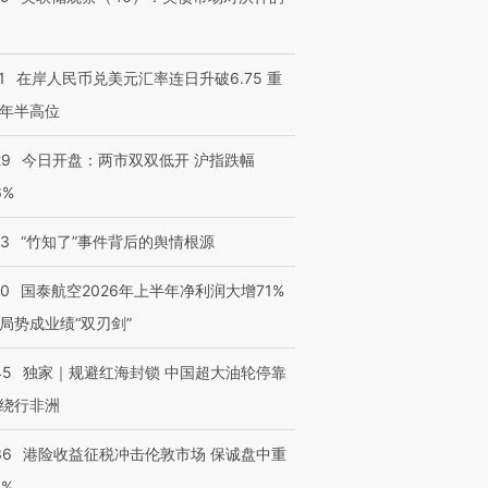
1
在岸人民币兑美元汇率连日升破6.75 重
年半高位
29
今日开盘：两市双双低开 沪指跌幅
6%
13
“竹知了”事件背后的舆情根源
10
国泰航空2026年上半年净利润大增71%
局势成业绩“双刃剑”
45
独家｜规避红海封锁 中国超大油轮停靠
绕行非洲
36
港险收益征税冲击伦敦市场 保诚盘中重
3%