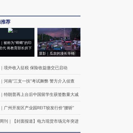
辑推荐
｜被称为“蟑螂”的印
世代 将教育部长拱下
显影｜瓜农的漫长等待
｜
境外收入征税 保险收益缴交已启动
｜
河南“三支一扶”考试舞弊 警方介入侦查
｜
特朗普再上台后中国留学生获签数量大减
｜
广州开发区产业园REIT较发行价“腰斩”
周刊
｜
【封面报道】电力现货市场元年突进