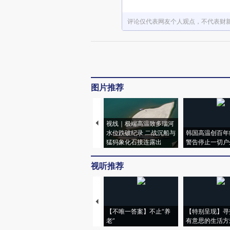
评论仅代表网友个人观点，不代表财
图片推荐
视线｜极端高温致多瑙河
水位跌破纪录 二战沉船与
韩国高温创百年
猛犸象化石接连露出
警告停止一切户
视听推荐
【不唯一答案】不止“养
【特别呈现】寻
老”
有意思的生活方