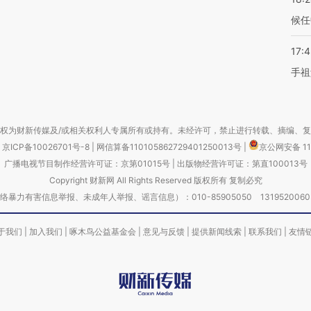
候任
17:
手祖
权为财新传媒及/或相关权利人专属所有或持有。未经许可，禁止进行转载、摘编、
京ICP备10026701号-8
|
网信算备110105862729401250013号
|
京公网安备 11
广播电视节目制作经营许可证：京第01015号
|
出版物经营许可证：第直100013号
Copyright 财新网 All Rights Reserved 版权所有 复制必究
害信息举报、未成年人举报、谣言信息）：010-85905050 13195200605 举报邮
于我们
|
加入我们
|
啄木鸟公益基金会
|
意见与反馈
|
提供新闻线索
|
联系我们
|
友情