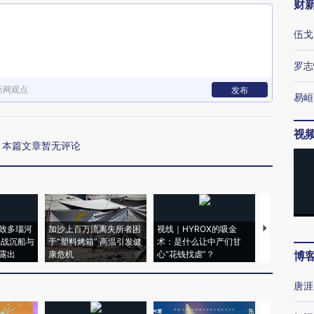
财
伍戈
罗志
新网观点
发布
易峘
视
本篇文章暂无评论
致多瑙河
加沙上百万流离失所者困
视线｜HYROX的吸金
马航飞行员
二战沉船与
于“塑料烤箱” 高温引发健
术：是什么让中产们甘
粒摇头丸 尿
露出
康危机
心“花钱找虐”？
毒品
博
唐涯