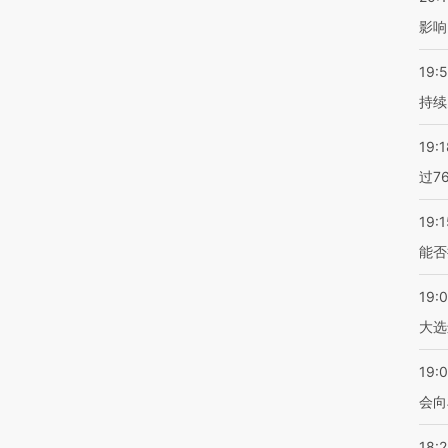
影响
19:5
持续
19:1
过7
19:1
能否
19:
大选
19:0
会向
18: