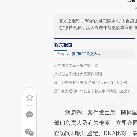
官方通报称，59岁的嫌犯陈水总“因自感
总”微博则称，其因办理年龄更改事宜屡
相关报道
专题
厦门BRT公交大火
近年来公交纵火爆炸案一览
八起公交车爆炸火灾事件回顾
厦门公交车起火事故 造成47人死亡34人受伤
厦门官方通报BRT公交车起火事件情况（全文）
消息称，案件发生后，随同国务
部门负责人及有关专家，立即会
查访问和物证鉴定、DNA比对，