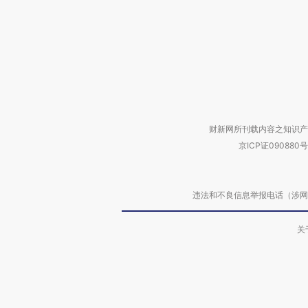
财新网所刊载内容之知识产
京ICP证090880号
违法和不良信息举报电话（涉网络暴力有
关