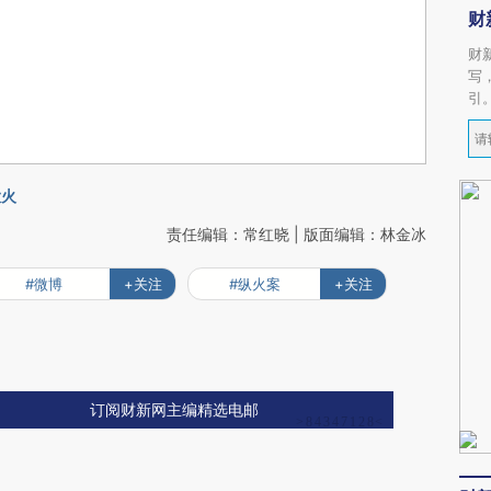
财
财
写
引
大火
责任编辑：常红晓 | 版面编辑：林金冰
#微博
+关注
#纵火案
+关注
订阅财新网主编精选电邮