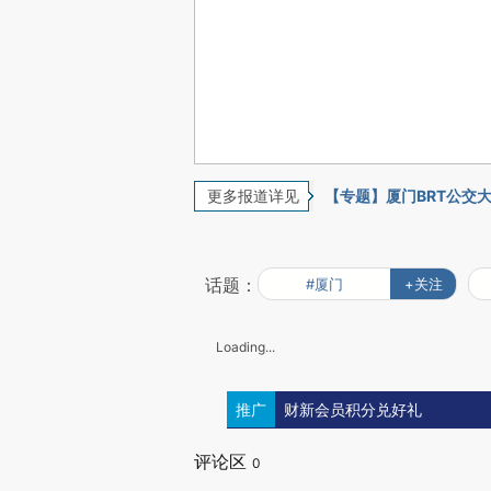
更多报道详见
【专题】厦门BRT公交
话题：
#厦门
+关注
Loading...
推广
财新会员积分兑好礼
评论区
0