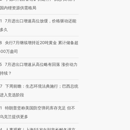
国内锂资源供需格局
1
7月进出口增速高位放缓，价格驱动还能
多久
8
央行7月继续增持近20吨黄金 累计储备超
600万盎司
5
7月进出口增速从高位略有回落 涨价动力
持续？
07
下周前瞻：生态环境法典施行；巴西总统
进入竞选阶段
1
特朗普坚称美国防空弹药库存充足 但不
乌克兰提供更多
24
人事观察｜上海55岁女副市长解冬进京