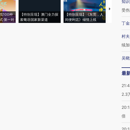
知识
【推广】走
受伤
找100种
【特别呈现】澳门全力探
【特别呈现】《东莞，人
会，让数智科
式·第一对
索葡语国家新渠道
间便利店》倾情上线
业
丁金
村夫
续加
吴晓
最
21:
2.
20:
倍
20:1