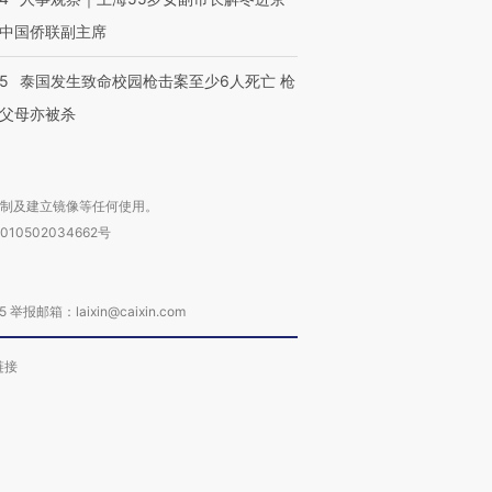
中国侨联副主席
45
泰国发生致命校园枪击案至少6人死亡 枪
父母亦被杀
复制及建立镜像等任何使用。
010502034662号
箱：laixin@caixin.com
链接