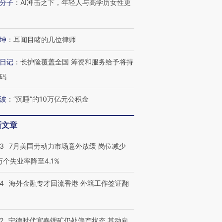
分子
：
AI冲击之下，年轻人与高学历女性更
进第四届链博
【商旅对话】华住集团
技“链”接产
【特别呈现】寻找100种
CFO：不靠规模取胜，华
【特别呈
有意思的生活方式·第三对
住三大增长引擎是什么？
有意思的
坤
：
耳闻目睹的几位律师
日记
：
长护险覆盖全国 筹资和服务给予将持
码
波
：
“沉睡”的10万亿元公积金
新文章
43
7月美国劳动力市场意外放缓 岗位减少
3万个失业率降至4.1%
14
海外金融专才回流香港 外籍工作签证翻
2
宁德时代宜春锂矿仍处停产状态 其动向