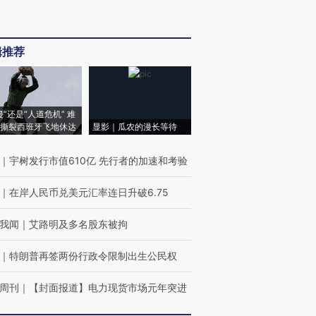
辑推荐
侵”还是“人道危机” 难
撕裂西班牙飞地休达
显影｜瓜农的漫长等待
｜
宇树发行市值610亿 先行者的加速和考验
｜
在岸人民币兑美元汇率连日升破6.75
我闻
｜
艾路明及多名股东被拘
｜
特朗普再签两份行政令限制出生公民权
周刊
｜
【封面报道】电力现货市场元年突进