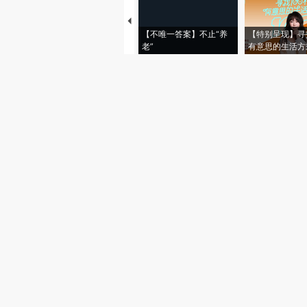
【不唯一答案】不止“养
【特别呈现】寻
老”
有意思的生活方