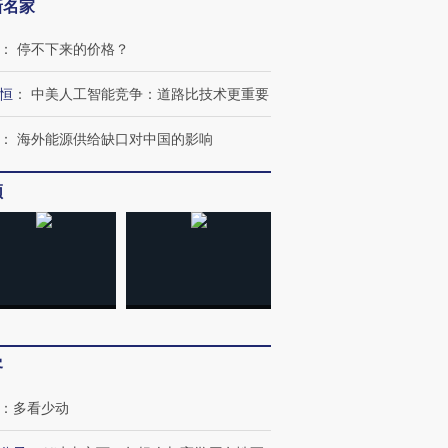
新名家
：
停不下来的价格？
恒
：
中美人工智能竞争：道路比技术更重要
：
海外能源供给缺口对中国的影响
频
跨国走私7万
视线｜被称为“蟑螂”的印
视线｜“入侵”还是“人道危
检体内含3种
度Z世代 用街头抗争将教
机”？难民潮撕裂西班牙
秘鲁纳斯
客
育部长拱下台
飞地休达
13人遇难
：
多看少动