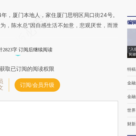
年，厦门本地人，家住厦门思明区局口街24号。
编
为，陈水总“因自感生活不如意，悲观厌世，而泄
“入
2823字 订阅后继续阅读
民潮
获取已订阅的阅读权限
特稿
员
金融
订阅/会员升级
文
金融
世界
财新