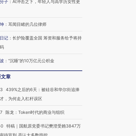
分子
：
AI冲击之下，年轻人与高学历女性更
坤
：
耳闻目睹的几位律师
日记
：
长护险覆盖全国 筹资和服务给予将持
码
波
：
“沉睡”的10万亿元公积金
新文章
53
439%之后的6天：被硅谷和华尔街追捧
才，为何走入杠杆误区
07
陈龙：Token时代的商业与组织
50
特稿｜国航原党委书记樊澄受贿3847万
审待宣判 否认大多数指控