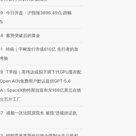
29
今日开盘：沪指报3896.49点 跌幅
0%
24
蓄势突破后的黄金
51
特稿｜宇树发行市值610亿 先行者的加
考验
29
T早报｜英伟达或拟下调下代GPU显存配
Open AI为免费用户默认提供GPT-5.6
NA；SpaceX协特斯拉宣布斥168亿美元在德
立芯片工厂
07
成都一区法院原院长 被指“违规挂证执
43
特朗普再签两份行政令限制出生公民权