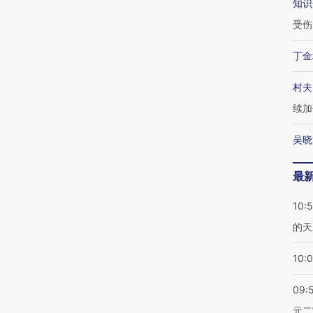
知识
受伤
丁金
村夫
续加
吴晓
最
10:
的天
10:
09:
元二