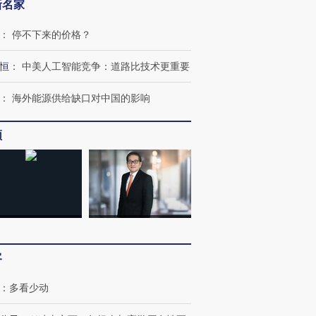
新名家
：
停不下来的价格？
恒
：
中美人工智能竞争：道路比技术更重要
OX的吸金
马航飞行员跨国走私7万
视线｜被称为“蟑螂”的印
让中产们甘
粒摇头丸 尿检体内含3种
度Z世代 用街头抗争将教
秘鲁纳斯
：
海外能源供给缺口对中国的影响
”？
毒品
育部长拱下台
13人遇难
频
进第四届链博
【商旅对话】华住集团
技“链”接产
【特别呈现】寻找100种
CFO：不靠规模取胜，华
【特别呈
有意思的生活方式·第三对
住三大增长引擎是什么？
有意思的
客
：
多看少动