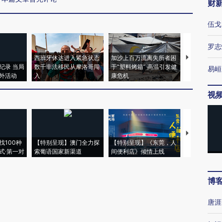
财
伍戈
罗志
西班牙休达进入紧急状态
加沙上百万流离失所者困
视线｜HYR
纪录 当局
数千非法移民从摩洛哥闯
于“塑料烤箱” 高温引发健
术：是什么
易峘
外活动
入
康危机
心“花钱找虐
视
【推广】走
找100种
【特别呈现】澳门全力探
【特别呈现】《东莞，人
会，让数智科
式·第一对
索葡语国家新渠道
间便利店》倾情上线
业
博
唐涯