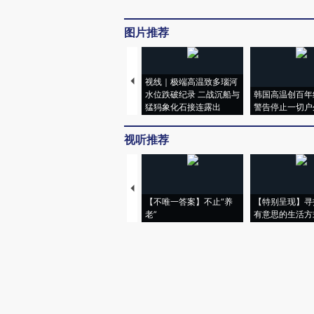
图片推荐
视线｜极端高温致多瑙河
水位跌破纪录 二战沉船与
韩国高温创百年
猛犸象化石接连露出
警告停止一切户
视听推荐
【不唯一答案】不止“养
【特别呈现】寻
老”
有意思的生活方