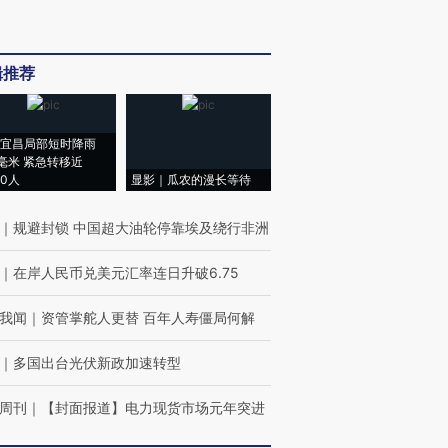
辑推荐
宜昌局部短时降雨
8毫米 紧急转移近
00人
显影｜瓜农的漫长等待
｜
规避封锁 中国超大油轮停靠埃及绕行非洲
｜
在岸人民币兑美元汇率连日升破6.75
我闻
｜
资管掌舵人更替 百年人寿僵局何解
｜
多国出台光伏新政加速转型
周刊
｜
【封面报道】电力现货市场元年突进