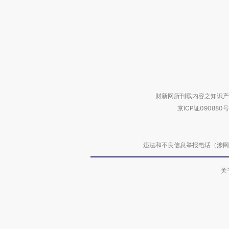
财新网所刊载内容之知识产
京ICP证090880号
违法和不良信息举报电话（涉网络暴力有
关