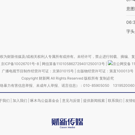
意图
06:
字头
权为财新传媒及/或相关权利人专属所有或持有。未经许可，禁止进行转载、摘编、
京ICP备10026701号-8
|
网信算备110105862729401250013号
|
京公网安备 11
广播电视节目制作经营许可证：京第01015号
|
出版物经营许可证：第直100013号
Copyright 财新网 All Rights Reserved 版权所有 复制必究
害信息举报、未成年人举报、谣言信息）：010-85905050 13195200605 举报邮
于我们
|
加入我们
|
啄木鸟公益基金会
|
意见与反馈
|
提供新闻线索
|
联系我们
|
友情