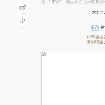
定“入市价”，药品须在此天花板
本文共计
登录
后
财新通会
可畅读全