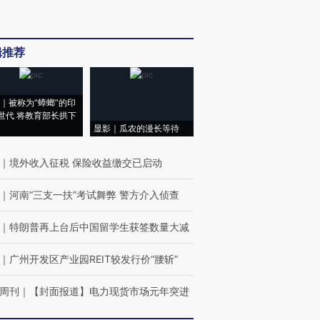
辑推荐
｜被称为“蟑螂”的印
世代 将教育部长拱下
显影｜瓜农的漫长等待
｜
境外收入征税 保险收益缴交已启动
｜
河南“三支一扶”考试舞弊 警方介入侦查
｜
特朗普再上台后中国留学生获签数量大减
｜
广州开发区产业园REIT较发行价“腰斩”
周刊
｜
【封面报道】电力现货市场元年突进