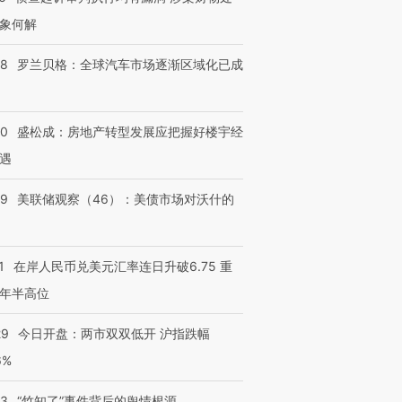
象何解
58
罗兰贝格：全球汽车市场逐渐区域化已成
50
盛松成：房地产转型发展应把握好楼宇经
遇
39
美联储观察（46）：美债市场对沃什的
1
在岸人民币兑美元汇率连日升破6.75 重
年半高位
29
今日开盘：两市双双低开 沪指跌幅
6%
13
“竹知了”事件背后的舆情根源