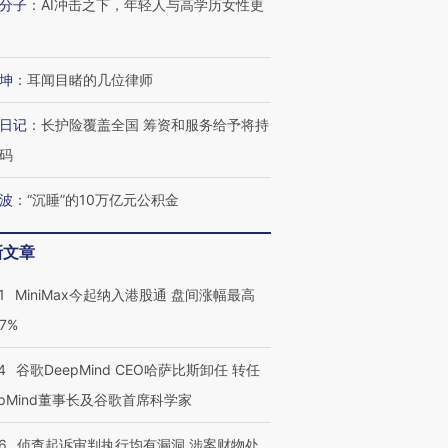
分子
：
AI冲击之下，年轻人与高学历女性更
坤
：
耳闻目睹的几位律师
日记
：
长护险覆盖全国 筹资和服务给予将持
码
波
：
“沉睡”的10万亿元公积金
新文章
1
MiniMax今起纳入港股通 盘间涨幅最高
77%
4
谷歌DeepMind CEO哈萨比斯卸任 转任
epMind董事长及谷歌首席科学家
6
侦查起诉审判执行均有漏洞 涉案财物处