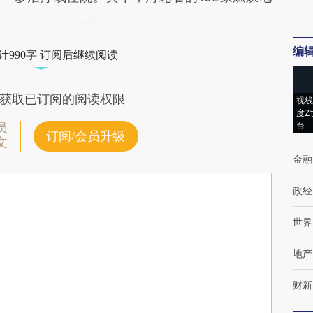
编
计990字 订阅后继续阅读
获取已订阅的阅读权限
视线
度Z
台
员
订阅/会员升级
文
金融
政经
世界
地产
财新