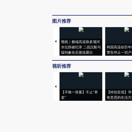
图片推荐
视线｜极端高温致多瑙河
水位跌破纪录 二战沉船与
韩国高温创百年
猛犸象化石接连露出
警告停止一切户
视听推荐
【不唯一答案】不止“养
【特别呈现】寻
老”
有意思的生活方