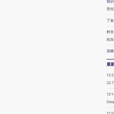
知识
受伤
丁金
村夫
续加
吴晓
最
12:2
22.
12:1
De
11:5