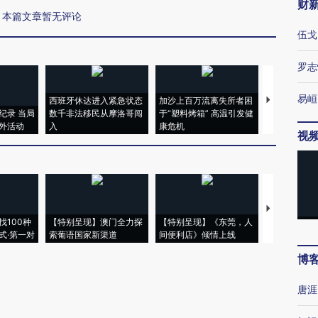
财
本篇文章暂无评论
伍戈
罗志
易峘
西班牙休达进入紧急状态
加沙上百万流离失所者困
马航飞行员
纪录 当局
数千非法移民从摩洛哥闯
于“塑料烤箱” 高温引发健
粒摇头丸 尿
外活动
入
康危机
毒品
视
【推广】走
找100种
【特别呈现】澳门全力探
【特别呈现】《东莞，人
会，让数智科
式·第一对
索葡语国家新渠道
间便利店》倾情上线
业
博
唐涯