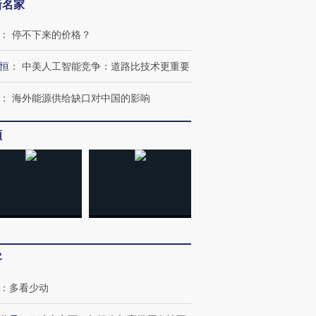
新名家
：
停不下来的价格？
恒
：
中美人工智能竞争：道路比技术更重要
：
海外能源供给缺口对中国的影响
跨国走私7万
视线｜HY
检体内含3种
泽连斯基密集出访美英 索
秘鲁纳斯卡观光飞机坠毁
术：是什
要防空导弹“救急”
13人遇难
心“花钱找
频
进第四届链博
【商旅对话】华住集团
技“链”接产
【特别呈现】寻找100种
CFO：不靠规模取胜，华
【特别呈
有意思的生活方式·第三对
住三大增长引擎是什么？
有意思的
客
：
多看少动