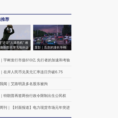
辑推荐
侵”还是“人道危机” 难
撕裂西班牙飞地休达
显影｜瓜农的漫长等待
｜
宇树发行市值610亿 先行者的加速和考验
｜
在岸人民币兑美元汇率连日升破6.75
我闻
｜
艾路明及多名股东被拘
｜
特朗普再签两份行政令限制出生公民权
周刊
｜
【封面报道】电力现货市场元年突进