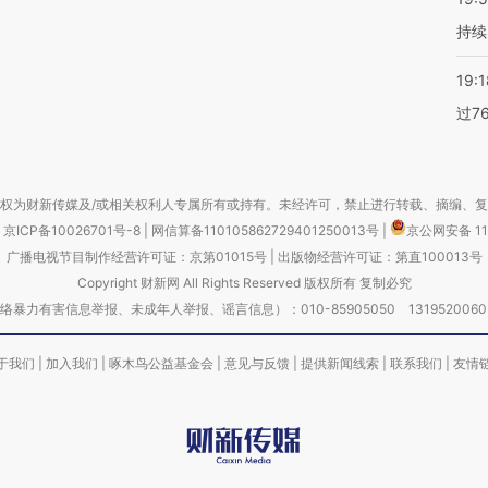
持续
19:1
过7
权为财新传媒及/或相关权利人专属所有或持有。未经许可，禁止进行转载、摘编、
京ICP备10026701号-8
|
网信算备110105862729401250013号
|
京公网安备 11
广播电视节目制作经营许可证：京第01015号
|
出版物经营许可证：第直100013号
Copyright 财新网 All Rights Reserved 版权所有 复制必究
害信息举报、未成年人举报、谣言信息）：010-85905050 13195200605 举报邮
于我们
|
加入我们
|
啄木鸟公益基金会
|
意见与反馈
|
提供新闻线索
|
联系我们
|
友情