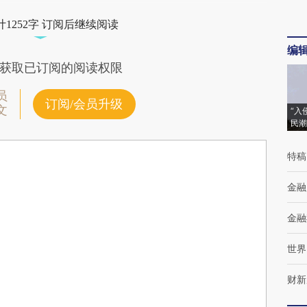
1252字 订阅后继续阅读
编
获取已订阅的阅读权限
员
订阅/会员升级
文
“入
民潮
特稿
金融
金融
世界
财新