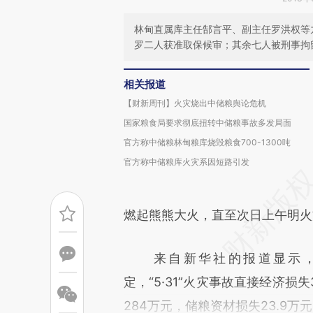
林甸直属库主任郜言平、副主任罗洪权等
罗二人获准取保候审；其余七人被刑事拘
相关报道
【财新周刊】火灾烧出中储粮舆论危机
国家粮食局要求彻底扭转中储粮事故多发局面
官方称中储粮林甸粮库烧毁粮食700-1300吨
官方称中储粮库火灾系因短路引发
燃起熊熊大火，直至次日上午明火
来自新华社的报道显示，
定，“5·31”火灾事故直接经济损
284万元，储粮资材损失23.9万