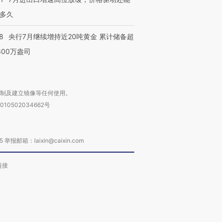
多久
8
央行7月继续增持近20吨黄金 累计储备超
600万盎司
复制及建立镜像等任何使用。
010502034662号
箱：laixin@caixin.com
链接