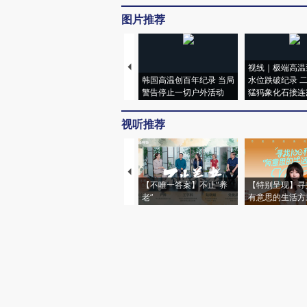
图片推荐
视线｜极端高温
韩国高温创百年纪录 当局
水位跌破纪录 
警告停止一切户外活动
猛犸象化石接连
视听推荐
【不唯一答案】不止“养
【特别呈现】寻
老”
有意思的生活方