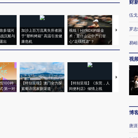
财
伍戈
罗志
致多瑙河
加沙上百万流离失所者困
视线｜HYROX的吸金
马航飞行员
二战沉船与
于“塑料烤箱” 高温引发健
术：是什么让中产们甘
粒摇头丸 尿
露出
康危机
心“花钱找虐”？
毒品
易峘
视
【推广】走
找100种
【特别呈现】澳门全力探
【特别呈现】《东莞，人
会，让数智科
式·第一对
索葡语国家新渠道
间便利店》倾情上线
业
博
唐涯