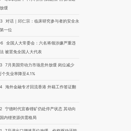
放缓
53
对话｜邱仁宗：临床研究参与者的安全永
第一位
06
全国人大常委会：六名将领涉嫌严重违
法 被罢免全国人大代表
43
7月美国劳动力市场意外放缓 岗位减少
3万个失业率降至4.1%
14
海外金融专才回流香港 外籍工作签证翻
2
宁德时代宜春锂矿仍处停产状态 其动向
国内锂资源供需格局
1
7月进出口增速高位放缓，价格驱动还能