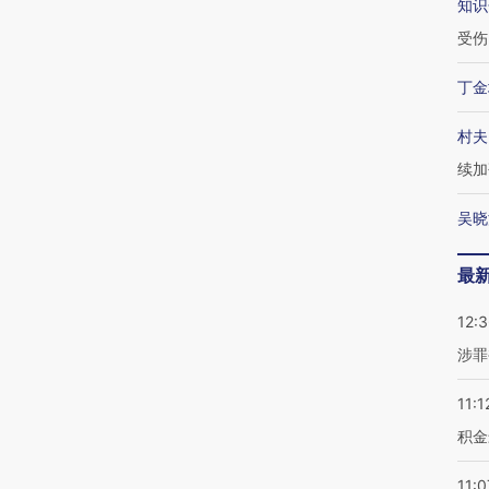
知识
受伤
丁金
村夫
续加
吴晓
最
12:
涉罪
11:1
积金
11:0