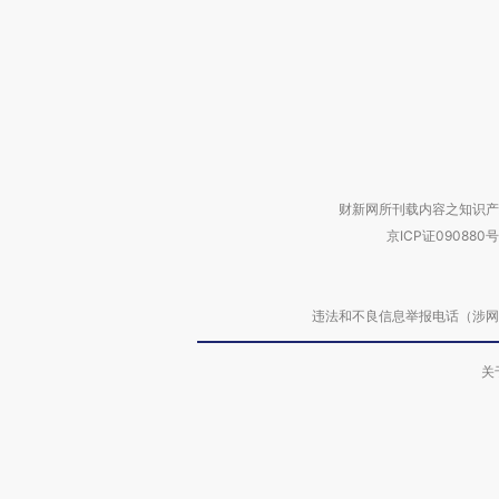
财新网所刊载内容之知识产
京ICP证090880号
违法和不良信息举报电话（涉网络暴力有
关