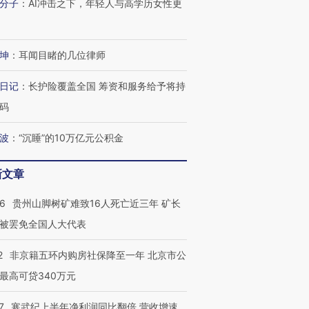
分子
：
AI冲击之下，年轻人与高学历女性更
坤
：
耳闻目睹的几位律师
日记
：
长护险覆盖全国 筹资和服务给予将持
码
波
：
“沉睡”的10万亿元公积金
新文章
36
贵州山脚树矿难致16人死亡近三年 矿长
被罢免全国人大代表
2
非京籍五环内购房社保降至一年 北京市公
最高可贷340万元
7
寒武纪上半年净利润同比翻倍 营收增速