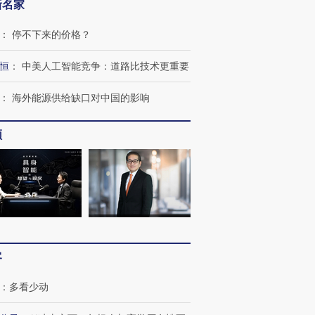
新名家
：
停不下来的价格？
恒
：
中美人工智能竞争：道路比技术更重要
跨国走私7万
视线｜被称为“蟑螂”的印
视线｜“入侵”还是“人道危
检体内含3种
度Z世代 用街头抗争将教
机”？难民潮撕裂西班牙
秘鲁纳斯
育部长拱下台
飞地休达
13人遇难
：
海外能源供给缺口对中国的影响
频
进第四届链博
【商旅对话】华住集团
技“链”接产
【特别呈现】寻找100种
CFO：不靠规模取胜，华
【特别呈
有意思的生活方式·第三对
住三大增长引擎是什么？
有意思的
客
：
多看少动