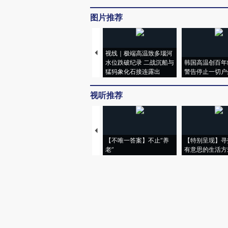
图片推荐
视线｜极端高温致多瑙河
水位跌破纪录 二战沉船与
韩国高温创百年
猛犸象化石接连露出
警告停止一切户
视听推荐
【不唯一答案】不止“养
【特别呈现】寻
老”
有意思的生活方