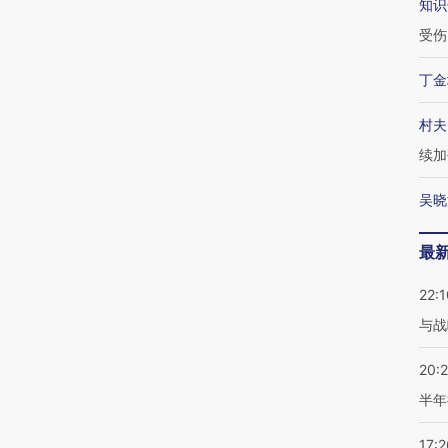
知识
受伤
丁金
村夫
续加
吴晓
最
22:1
与战
20:
半年
17:2