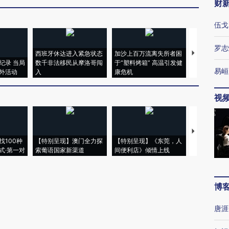
财
伍戈
罗志
西班牙休达进入紧急状态
加沙上百万流离失所者困
视线｜HYR
纪录 当局
数千非法移民从摩洛哥闯
于“塑料烤箱” 高温引发健
术：是什么
易峘
外活动
入
康危机
心“花钱找虐
视
【推广】走
找100种
【特别呈现】澳门全力探
【特别呈现】《东莞，人
会，让数智科
式·第一对
索葡语国家新渠道
间便利店》倾情上线
业
博
唐涯