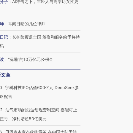
分子
：
AI冲击之下，年轻人与高学历女性更
坤
：
耳闻目睹的几位律师
日记
：
长护险覆盖全国 筹资和服务给予将持
码
波
：
“沉睡”的10万亿元公积金
新文章
0
宇树科技IPO估值600亿元 DeepSeek参
略配售
22
油气市场剧烈波动现套利空间 嘉能可上
扭亏、净利增超50亿美元
6
贝恩资本宣布收购贡茶 在中国大陆无法