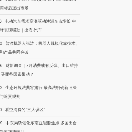
商标后退出市场
6
电动汽车需求高涨驱动澳洲车市增长 中
牌表现强劲｜出海·汽车
00
普渡机器人张涛：机器人规模化靠技术、
和产品共同突破
56
财新调查｜7月消费或有反弹、出口维持
 受哪些因素带动？
42
生态环境法典将施行 最高法明确新旧法
与追责规则
0
看空消费的“三大误区”
59
中东局势催化东南亚能源焦虑 多国出台
新政加速转型