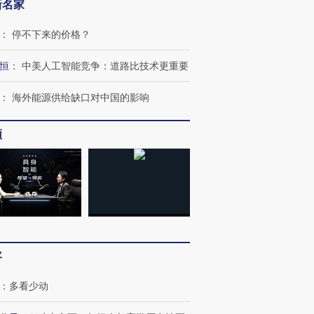
新名家
：
停不下来的价格？
恒
：
中美人工智能竞争：道路比技术更重要
OX的吸金
马航飞行员跨国走私7万
视线｜被称为“蟑螂”的印
让中产们甘
粒摇头丸 尿检体内含3种
度Z世代 用街头抗争将教
秘鲁纳斯
：
海外能源供给缺口对中国的影响
”？
毒品
育部长拱下台
13人遇难
频
进第四届链博
【商旅对话】华住集团
技“链”接产
【特别呈现】寻找100种
CFO：不靠规模取胜，华
【特别呈
有意思的生活方式·第三对
住三大增长引擎是什么？
有意思的
客
：
多看少动