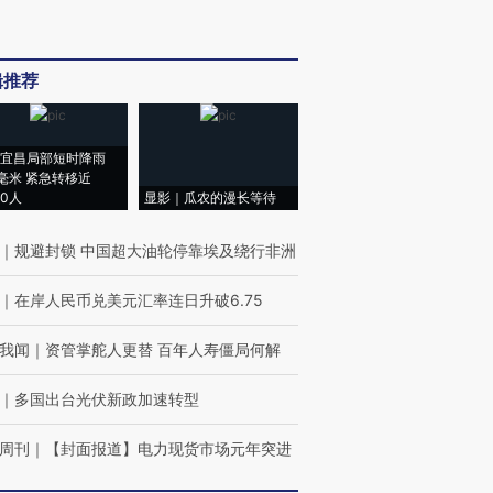
辑推荐
宜昌局部短时降雨
8毫米 紧急转移近
00人
显影｜瓜农的漫长等待
｜
规避封锁 中国超大油轮停靠埃及绕行非洲
｜
在岸人民币兑美元汇率连日升破6.75
我闻
｜
资管掌舵人更替 百年人寿僵局何解
｜
多国出台光伏新政加速转型
周刊
｜
【封面报道】电力现货市场元年突进