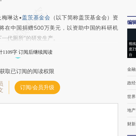
梅琳达•
盖茨基金会
（以下简称盖茨基金会）资
编
会将在中国捐赠500万美元，以资助中国的科研机
下一代厕所”的研发生产。
视线
度Z
1109字 订阅后继续阅读
台
金融
获取已订阅的阅读权限
政经
员
订阅/会员升级
文
世界
地产
财新