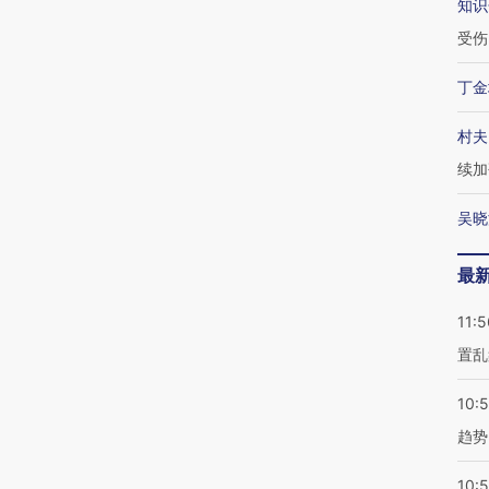
知识
受伤
丁金
村夫
续加
吴晓
最
11:5
置乱
10:
趋势
10: