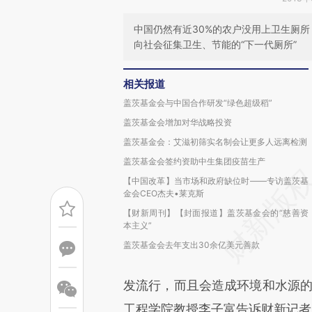
中国仍然有近30%的农户没用上卫生厕所
向社会征集卫生、节能的“下一代厕所”
相关报道
盖茨基金会与中国合作研发“绿色超级稻”
盖茨基金会增加对华战略投资
盖茨基金会：艾滋初筛实名制会让更多人远离检测
盖茨基金会签约资助中生集团疫苗生产
【中国改革】当市场和政府缺位时——专访盖茨基
金会CEO杰夫•莱克斯
【财新周刊】【封面报道】盖茨基金会的“慈善资
本主义”
盖茨基金会去年支出30余亿美元善款
发流行，而且会造成环境和水源的
工程学院教授李子富告诉财新记者