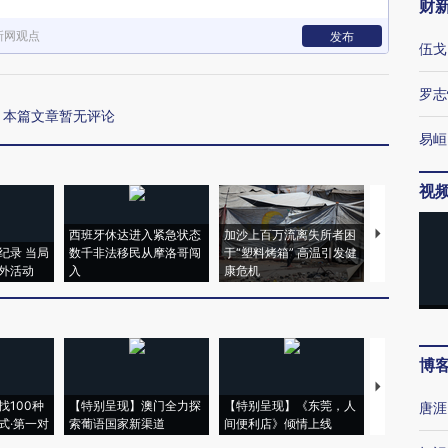
财
新网观点
发布
伍戈
罗志
本篇文章暂无评论
易峘
视
西班牙休达进入紧急状态
加沙上百万流离失所者困
马航飞行员
纪录 当局
数千非法移民从摩洛哥闯
于“塑料烤箱” 高温引发健
粒摇头丸 尿
外活动
入
康危机
毒品
博
【推广】走
找100种
【特别呈现】澳门全力探
【特别呈现】《东莞，人
会，让数智科
唐涯
式·第一对
索葡语国家新渠道
间便利店》倾情上线
业