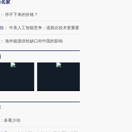
新名家
：
停不下来的价格？
恒
：
中美人工智能竞争：道路比技术更重要
：
海外能源供给缺口对中国的影响
频
跨国走私7万
视线｜HY
检体内含3种
泽连斯基密集出访美英 索
秘鲁纳斯卡观光飞机坠毁
术：是什
要防空导弹“救急”
13人遇难
心“花钱找
客
进第四届链博
【商旅对话】华住集团
技“链”接产
【特别呈现】寻找100种
CFO：不靠规模取胜，华
【特别呈
：
多看少动
有意思的生活方式·第三对
住三大增长引擎是什么？
有意思的