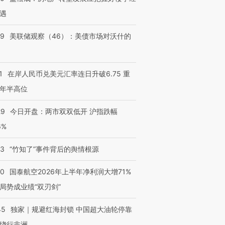
遇
39
美联储观察（46）：美债市场对沃什的
1
在岸人民币兑美元汇率连日升破6.75 重
年半高位
29
今日开盘：两市双双低开 沪指跌幅
6%
13
“竹知了”事件背后的舆情根源
10
国泰航空2026年上半年净利润大增71%
局势成业绩“双刃剑”
45
独家｜规避红海封锁 中国超大油轮停靠
绕行非洲