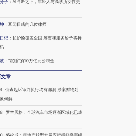
分子
：
AI冲击之下，年轻人与高学历女性更
坤
：
耳闻目睹的几位律师
日记
：
长护险覆盖全国 筹资和服务给予将持
码
波
：
“沉睡”的10万亿元公积金
新文章
6
侦查起诉审判执行均有漏洞 涉案财物处
象何解
58
罗兰贝格：全球汽车市场逐渐区域化已成
50
盛松成：房地产转型发展应把握好楼宇经