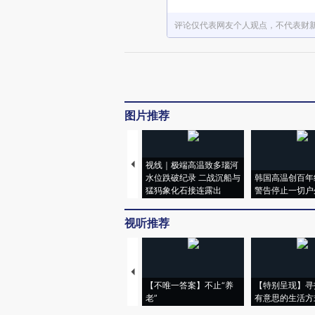
评论仅代表网友个人观点，不代表财
图片推荐
视线｜极端高温致多瑙河
水位跌破纪录 二战沉船与
韩国高温创百年
猛犸象化石接连露出
警告停止一切户
视听推荐
【不唯一答案】不止“养
【特别呈现】寻
老”
有意思的生活方