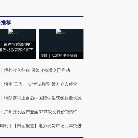
辑推荐
｜被称为“蟑螂”的印
世代 将教育部长拱下
显影｜瓜农的漫长等待
｜
境外收入征税 保险收益缴交已启动
｜
河南“三支一扶”考试舞弊 警方介入侦查
｜
特朗普再上台后中国留学生获签数量大减
｜
广州开发区产业园REIT较发行价“腰斩”
周刊
｜
【封面报道】电力现货市场元年突进