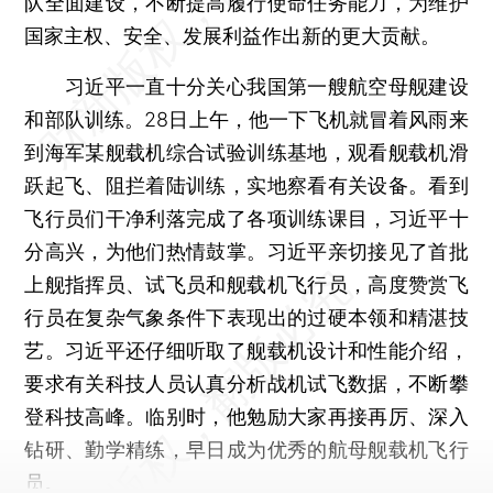
队全面建设，不断提高履行使命任务能力，为维护
国家主权、安全、发展利益作出新的更大贡献。
习近平一直十分关心我国第一艘航空母舰建设
和部队训练。28日上午，他一下飞机就冒着风雨来
到海军某舰载机综合试验训练基地，观看舰载机滑
跃起飞、阻拦着陆训练，实地察看有关设备。看到
飞行员们干净利落完成了各项训练课目，习近平十
分高兴，为他们热情鼓掌。习近平亲切接见了首批
上舰指挥员、试飞员和舰载机飞行员，高度赞赏飞
行员在复杂气象条件下表现出的过硬本领和精湛技
艺。习近平还仔细听取了舰载机设计和性能介绍，
要求有关科技人员认真分析战机试飞数据，不断攀
登科技高峰。临别时，他勉励大家再接再厉、深入
钻研、勤学精练，早日成为优秀的航母舰载机飞行
员。